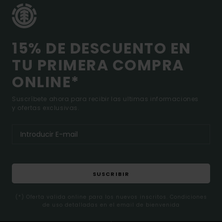
15% DE DESCUENTO EN
TU PRIMERA COMPRA
ONLINE*
Suscríbete ahora para recibir las ultimas informaciones
y ofertas exclusivas.
SUSCRIBIR
(*) Oferta valida online para los nuevos inscritos. Condiciones
de uso detalladas en el email de bienvenida