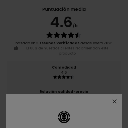
Puntuación media
4.6
/5
basado en
5 reseñas verificadas
desde enero 2026
El 60% de nuestros clientes recomiendan este
producto
Comodidad
4.6
Relación calidad-precio
4.2
Talla
Material
4.2
Demasiado pequeño
Demasiado grande