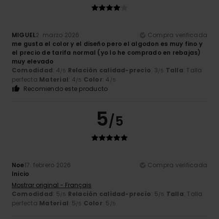
MIGUEL
2. marzo 2026
Compra verificada
me gusta el color y el diseño pero el algodon es muy fino y
el precio de tarifa normal (yo lo he comprado en rebajas)
muy elevado
Comodidad
: 4
Relación calidad-precio
: 3
Talla
: Talla
/5
/5
perfecta
Material
: 4
Color
: 4
/5
/5
Recomiendo este producto
5
/5
Noe
17. febrero 2026
Compra verificada
Inicio
Mostrar original - Français
Comodidad
: 5
Relación calidad-precio
: 5
Talla
: Talla
/5
/5
perfecta
Material
: 5
Color
: 5
/5
/5