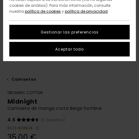
cookies de análisis). Para más información, consulte
nuestra
política de cookies
y
política de privacidad
Gestionar las preferencias
Aceptar todo
Camisetas
ORGANIC COTTON
Midnight
Camiseta de manga corta Beige hombre
4.6
(5 Reseñas)
ECO-BONUS
35,00 €