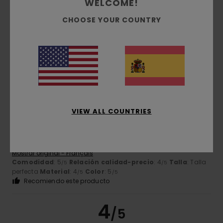
WELCOME!
CHOOSE YOUR COUNTRY
Color
4.6
5
/5
VIEW ALL COUNTRIES
Paolo
11. marzo 2026
Compra verificada
El diseño es lo más
Mostrar original - Français
Comodidad
: 5
Relación calidad-precio
: 4
Talla
: Talla
/5
/5
perfecta
Material
: 4
Color
: 5
/5
/5
Recomiendo este producto
4
/5