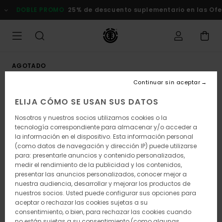
Pasar
DOBLE PROMO
25% de descuento suplementario en las Of
a
la
información
del
producto
AGOTADO
Continuar sin aceptar
ELIJA CÓMO SE USAN SUS DATOS
Nosotros y nuestros socios utilizamos cookies o la
tecnología correspondiente para almacenar y/o acceder a
la información en el dispositivo. Esta información personal
(como datos de navegación y dirección IP) puede utilizarse
para: presentarle anuncios y contenido personalizados,
medir el rendimiento de la publicidad y los contenidos,
presentar las anuncios personalizados, conocer mejor a
nuestra audiencia, desarrollar y mejorar los productos de
nuestros socios. Usted puede configurar sus opciones para
aceptar o rechazar las cookies sujetas a su
consentimiento, o bien, para rechazar las cookies cuando
no están sujetas a su consentimiento (como algunas