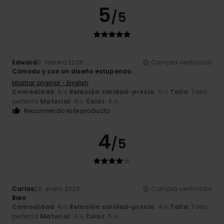
5
/5
Edward
9. febrero 2026
Compra verificada
Cómodo y con un diseño estupendo.
Mostrar original - English
Comodidad
: 5
Relación calidad-precio
: 5
Talla
: Talla
/5
/5
perfecta
Material
: 4
Color
: 4
/5
/5
Recomiendo este producto
4
/5
Carlos
20. enero 2026
Compra verificada
Bien
Comodidad
: 4
Relación calidad-precio
: 4
Talla
: Talla
/5
/5
perfecta
Material
: 4
Color
: 5
/5
/5