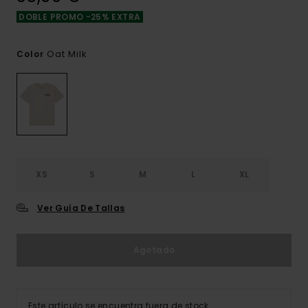
DOBLE PROMO -25% EXTRA
Oat Milk
Color
XS
S
M
L
XL
Ver Guía De Tallas
Agotado
Este artículo se encuentra fuera de stock.