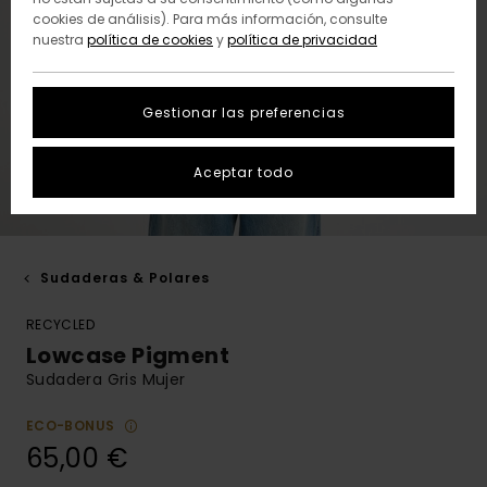
cookies de análisis). Para más información, consulte
nuestra
política de cookies
y
política de privacidad
Gestionar las preferencias
Aceptar todo
Sudaderas & Polares
RECYCLED
Lowcase Pigment
Sudadera Gris Mujer
ECO-BONUS
65,00 €