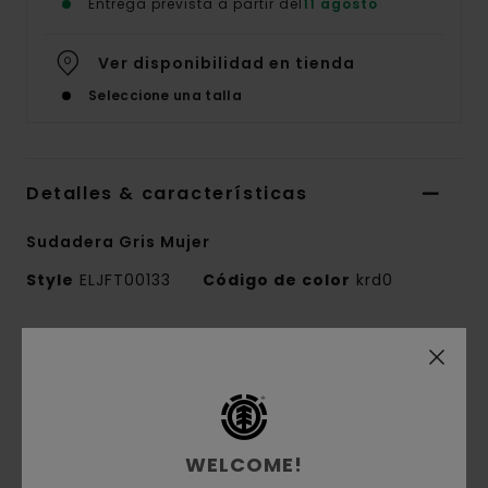
Entrega prevista a partir del
11 agosto
Ver disponibilidad en tienda
Seleccione una talla
Detalles & características
Sudadera Gris Mujer
Style
ELJFT00133
Código de color
krd0
Características
Tejido:
tejido de felpa cepillada de 50%
algodón reciclado, 30% algodón y 20% poliéster
reciclado [350 g/m2]
WELCOME!
Corte:
corte relajado