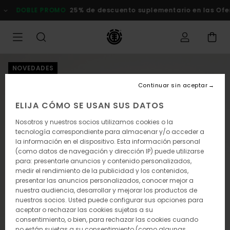
Pasar
DOBLE PROMO
25% de descuento suplementario en las Ofert
a
la
información
del
producto
NOVEDADES
Continuar sin aceptar
ELIJA CÓMO SE USAN SUS DATOS
Nosotros y nuestros socios utilizamos cookies o la
tecnología correspondiente para almacenar y/o acceder a
la información en el dispositivo. Esta información personal
(como datos de navegación y dirección IP) puede utilizarse
para: presentarle anuncios y contenido personalizados,
medir el rendimiento de la publicidad y los contenidos,
presentar las anuncios personalizados, conocer mejor a
nuestra audiencia, desarrollar y mejorar los productos de
nuestros socios. Usted puede configurar sus opciones para
aceptar o rechazar las cookies sujetas a su
consentimiento, o bien, para rechazar las cookies cuando
no están sujetas a su consentimiento (como algunas