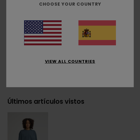
CHOOSE YOUR COUNTRY
Interior cepillado
Teñido con pigmentos
Bordado del logo corporativo en el pecho
Etiqueta lateral
Composición
[Tejido principal] 50% algodón
reciclado, 30% algodón, 20% poliéster reciclado
VIEW ALL COUNTRIES
Envíos y Devoluciones
Últimos artículos vistos