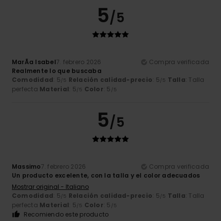
5
/5
MarÃ­a Isabel
7. febrero 2026
Compra verificada
Realmente lo que buscaba
Comodidad
: 5
Relación calidad-precio
: 5
Talla
: Talla
/5
/5
perfecta
Material
: 5
Color
: 5
/5
/5
5
/5
Massimo
7. febrero 2026
Compra verificada
Un producto excelente, con la talla y el color adecuados
Mostrar original - Italiano
Comodidad
: 5
Relación calidad-precio
: 5
Talla
: Talla
/5
/5
perfecta
Material
: 5
Color
: 5
/5
/5
Recomiendo este producto