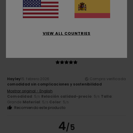
Erika
26. febrero 2026
Compra verificada
Sudadera de corte holgado, con un tejido de gran calidad.
Mostrar original - Italiano
Comodidad
: 5
Relación calidad-precio
: 5
Talla
:
/5
/5
Grande
Material
: 5
Color
: 4
/5
/5
Recomiendo este producto
VIEW ALL COUNTRIES
5
/5
Hayley
15. febrero 2026
Compra verificada
comodidad sin complicaciones y sostenibilidad
Mostrar original - English
Comodidad
: 5
Relación calidad-precio
: 5
Talla
:
/5
/5
Grande
Material
: 5
Color
: 5
/5
/5
Recomiendo este producto
4
/5