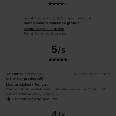
Luca
13. febrero 2026
Compra verificada
bonito color, demasiado grande
Mostrar original - Italiano
Talla
: Demasiado grande
5
/5
Thibaut
10. febrero 2026
Compra verificada
¡¡¡El mejor producto!!!
Mostrar original - Français
Comodidad
: 5
Relación calidad-precio
: 5
Talla
: Talla
/5
/5
perfecta
Material
: 5
Color
: 5
/5
/5
Recomiendo este producto
4