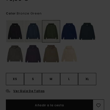
Bronze Green
Color
XS
S
M
L
XL
Ver Guía De Tallas
Añadir a la cesta