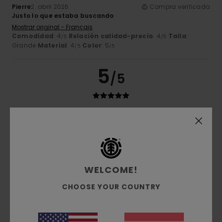
Pierre
2. abril 2026
Compra verificada
Justo lo que estaba buscando
Mostrar original - Français
Comodidad
: 4
Relación calidad-precio
: 4
Talla
:
/5
/5
Grande
Material
: 4
Color
: 5
/5
/5
5
/5
Client anonyme vérifié
11. marzo 2026
Compra verificada
Bonito color y linda calidad
Comodidad
: 5
Relación calidad-precio
: 5
Talla
:
/5
/5
Demasiado grande
Material
: 5
/5
WELCOME!
5
/5
CHOOSE YOUR COUNTRY