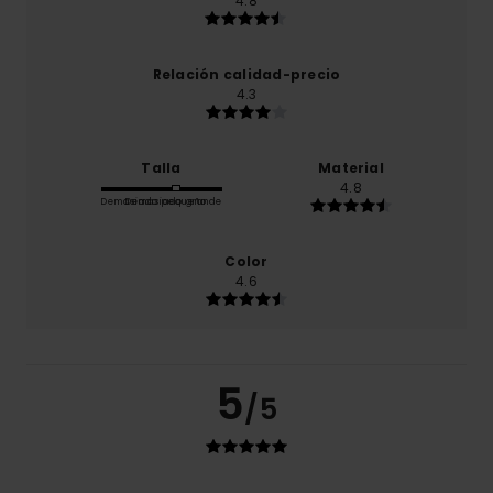
4.8
Relación calidad-precio
4.3
Talla
Material
4.8
Demasiado pequeño
Demasiado grande
Color
4.6
5
/5