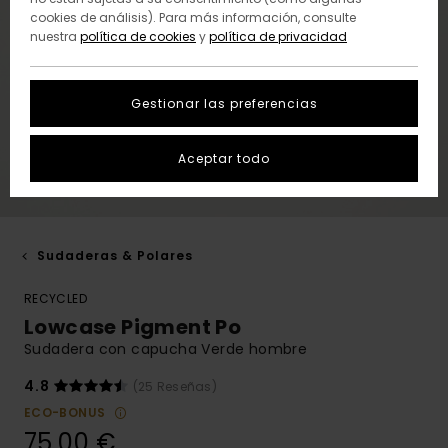
cookies de análisis). Para más información, consulte
nuestra
política de cookies
y
política de privacidad
Gestionar las preferencias
Aceptar todo
Sudaderas & Polares
RECYCLED
Lowcase Pigment Po
Sudadera con capucha Verde hombre
4.8
(25 Reseñas)
ECO-BONUS
75,00 €