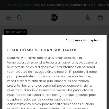
Pasar
DOBLE PROMO
25% de descuento suplementario en las Ofertas
a
la
información
del
producto
NOVEDADES
Continuar sin aceptar
ELIJA CÓMO SE USAN SUS DATOS
Nosotros y nuestros socios utilizamos cookies o la
tecnología correspondiente para almacenar y/o acceder a
la información en el dispositivo. Esta información personal
(como datos de navegación y dirección IP) puede utilizarse
para: presentarle anuncios y contenido personalizados,
medir el rendimiento de la publicidad y los contenidos,
presentar las anuncios personalizados, conocer mejor a
nuestra audiencia, desarrollar y mejorar los productos de
nuestros socios. Usted puede configurar sus opciones para
aceptar o rechazar las cookies sujetas a su
consentimiento, o bien, para rechazar las cookies cuando
no están sujetas a su consentimiento (como algunas