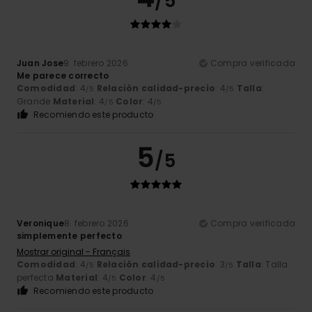
/5
Juan Jose
9. febrero 2026
Compra verificada
Me parece correcto
Comodidad
: 4
Relación calidad-precio
: 4
Talla
:
/5
/5
Grande
Material
: 4
Color
: 4
/5
/5
Recomiendo este producto
5
/5
Veronique
8. febrero 2026
Compra verificada
simplemente perfecto
Mostrar original - Français
Comodidad
: 4
Relación calidad-precio
: 3
Talla
: Talla
/5
/5
perfecta
Material
: 4
Color
: 4
/5
/5
Recomiendo este producto