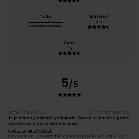
Talla
Material
4.8
Demasiado pequeño
Demasiado grande
Color
4.9
5
/5
Jarno
4. mayo 2026
Compra verificada
Un jersey muy cómodo y relajado. Queda un poco holgado,
pero esa es precisamente la idea.
Mostrar original - Dutch
Comodidad
: 5
Relación calidad-precio
: 4
Talla
: Talla
/5
/5