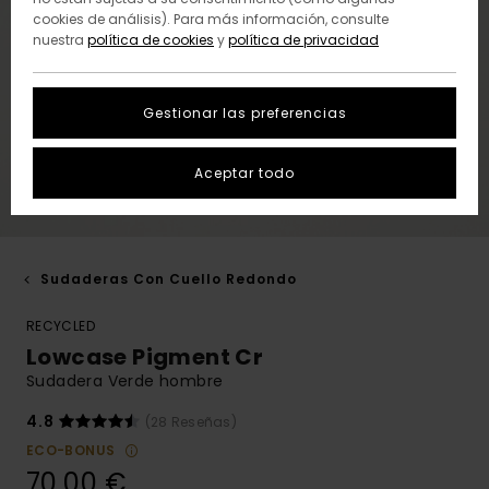
cookies de análisis). Para más información, consulte
nuestra
política de cookies
y
política de privacidad
Gestionar las preferencias
Aceptar todo
Sudaderas Con Cuello Redondo
RECYCLED
Lowcase Pigment Cr
Sudadera Verde hombre
4.8
(28 Reseñas)
ECO-BONUS
70,00 €