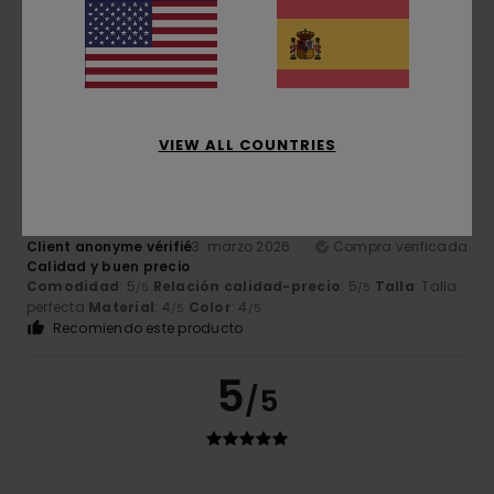
De buen corte y cómodo
Mostrar original - Français
Comodidad
: 5
Talla
: Talla perfecta
Color
: 5
/5
/5
Recomiendo este producto
5
/5
VIEW ALL COUNTRIES
Client anonyme vérifié
3. marzo 2026
Compra verificada
Calidad y buen precio
Comodidad
: 5
Relación calidad-precio
: 5
Talla
: Talla
/5
/5
perfecta
Material
: 4
Color
: 4
/5
/5
Recomiendo este producto
5
/5