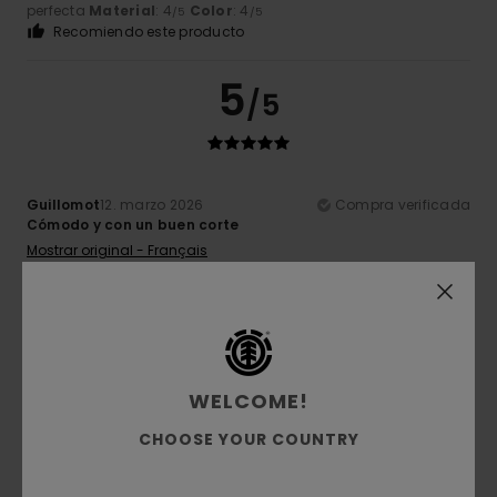
perfecta
Material
: 4
Color
: 4
/5
/5
Recomiendo este producto
5
/5
Guillomot
12. marzo 2026
Compra verificada
Cómodo y con un buen corte
Mostrar original - Français
Comodidad
: 5
Relación calidad-precio
: 5
Talla
: Talla
/5
/5
perfecta
Material
: 5
Color
: 5
/5
/5
Recomiendo este producto
5
/5
WELCOME!
CHOOSE YOUR COUNTRY
Guillomot
12. marzo 2026
Compra verificada