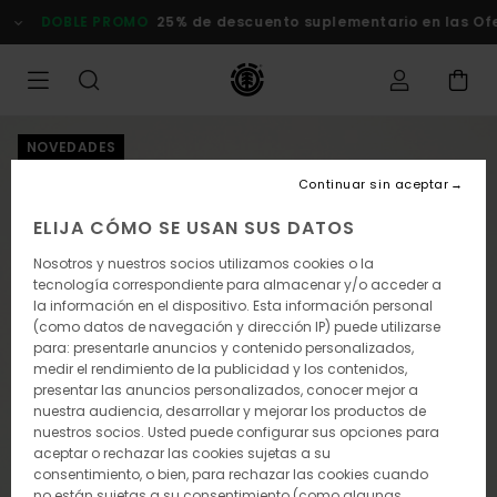
Pasar
DOBLE PROMO
25% de descuento suplementario en las Ofertas
a
la
información
del
producto
NOVEDADES
Continuar sin aceptar
ELIJA CÓMO SE USAN SUS DATOS
Nosotros y nuestros socios utilizamos cookies o la
tecnología correspondiente para almacenar y/o acceder a
la información en el dispositivo. Esta información personal
(como datos de navegación y dirección IP) puede utilizarse
para: presentarle anuncios y contenido personalizados,
medir el rendimiento de la publicidad y los contenidos,
presentar las anuncios personalizados, conocer mejor a
nuestra audiencia, desarrollar y mejorar los productos de
nuestros socios. Usted puede configurar sus opciones para
aceptar o rechazar las cookies sujetas a su
consentimiento, o bien, para rechazar las cookies cuando
no están sujetas a su consentimiento (como algunas