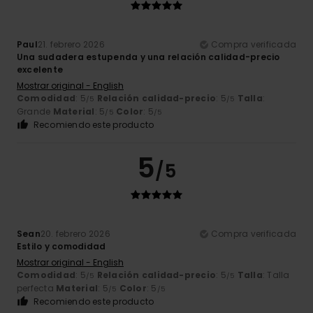
Paul
21. febrero 2026
Compra verificada
Una sudadera estupenda y una relación calidad-precio
excelente
Mostrar original - English
Comodidad
: 5
Relación calidad-precio
: 5
Talla
:
/5
/5
Grande
Material
: 5
Color
: 5
/5
/5
Recomiendo este producto
5
/5
Sean
20. febrero 2026
Compra verificada
Estilo y comodidad
Mostrar original - English
Comodidad
: 5
Relación calidad-precio
: 5
Talla
: Talla
/5
/5
perfecta
Material
: 5
Color
: 5
/5
/5
Recomiendo este producto