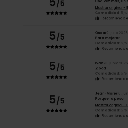
5
/5
Una vez más, un 
Mostrar original - 
Comodidad
: 5
/5
Recomiendo e
5
Oscar
2. julio 2026
/5
Para mejorar
Comodidad
: 5
/5
Recomiendo e
5
Ivan
23. junio 202
/5
.good
Comodidad
: 5
/5
Recomiendo e
Jean-Marie
16. ju
5
/5
Porque lo peso
Mostrar original - 
Comodidad
: 5
/5
Recomiendo e