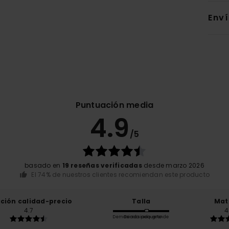
Env
Puntuación media
4.9
/5
basado en
19 reseñas verificadas
desde marzo 2026
El 74% de nuestros clientes recomiendan este producto
ación calidad-precio
Talla
Mat
4.7
4
Demasiado pequeño
Demasiado grande