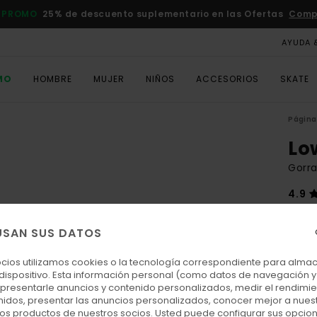
 PROMO
25% de descuento suplementario en las Ofertas
Comp
AYUDA 
MO
HOMBRE
MUJER
NIÑOS
ACCESORIOS
SKATE
Página 
Lo
Gorra
4.9
30,
USAN SUS DATOS
Colo
ocios utilizamos cookies o la tecnología correspondiente para alm
 dispositivo. Esta información personal (como datos de navegación y 
: presentarle anuncios y contenido personalizados, medir el rendimie
enidos, presentar las anuncios personalizados, conocer mejor a nues
 los productos de nuestros socios. Usted puede configurar sus opcio