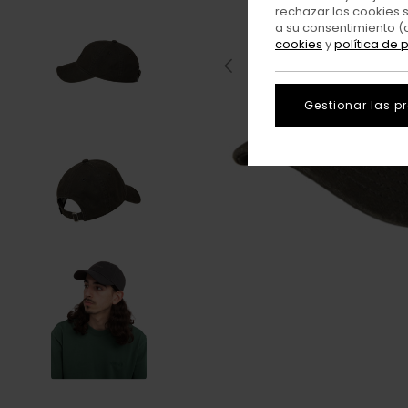
rechazar las cookies 
a su consentimiento (
cookies
y
política de 
Gestionar las p