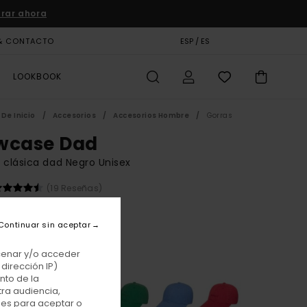
rar ahora
& CONTACTO
TARJETA DE REGALO
ESP / ES
TIENDAS
LOOKBOOK
De Inicio
Accesorios
Accesorios Hombre
Gorras
wcase Dad
 clásica dad Negro Unisex
(19 Reseñas)
00 €
Continuar sin aceptar
Off Black
r
acenar y/o acceder
dirección IP)
nto de la
tra audiencia,
nes para aceptar o