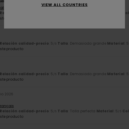
servicio excelente y un equipo de ventas muy amable
VIEW ALL COUNTRIES
Italiano
Relación calidad-precio
: 5
Talla
: Talla perfecta
Material
: 5
Co
/5
/5
ste producto
Relación calidad-precio
: 5
Talla
: Demasiado grande
Material
: 5
/5
ste producto
6
Relación calidad-precio
: 5
Talla
: Demasiado grande
Material
: 5
/5
ste producto
nio 2026
Français
Relación calidad-precio
: 5
Talla
: Talla perfecta
Material
: 5
Co
/5
/5
ste producto