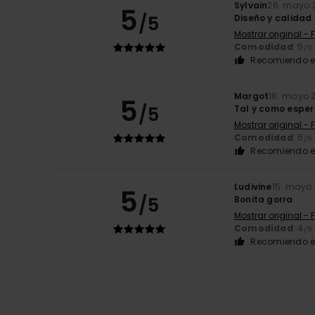
Sylvain
26. mayo 
5
/5
Diseño y calidad
Mostrar original - 
Comodidad
: 5
/5
Recomiendo e
Margot
18. mayo 
5
/5
Tal y como espe
Mostrar original - 
Comodidad
: 5
/5
Recomiendo e
Ludivine
15. mayo
5
/5
Bonita gorra
Mostrar original - 
Comodidad
: 4
/5
Recomiendo e