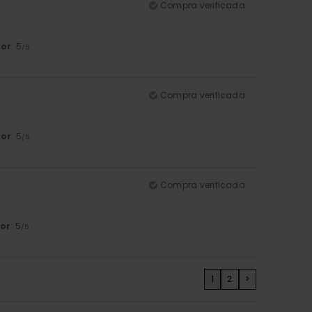
Compra verificada
lor
: 5
/5
Compra verificada
lor
: 5
/5
Compra verificada
or
: 5
/5
1
2
>