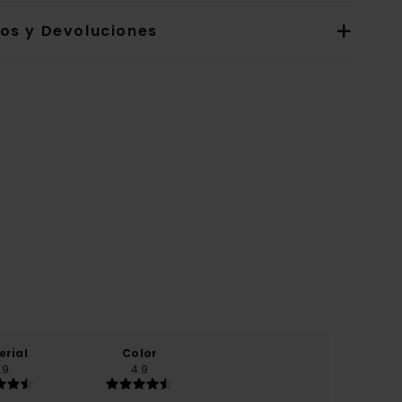
íos y Devoluciones
erial
Color
.9
4.9