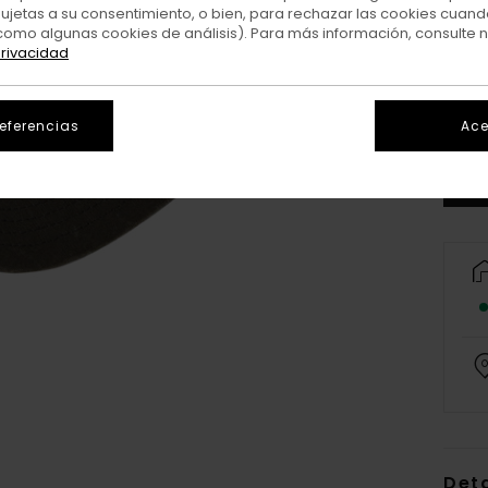
sujetas a su consentimiento, o bien, para rechazar las cookies cuand
como algunas cookies de análisis). Para más información, consulte 
privacidad
referencias
Ace
Deta