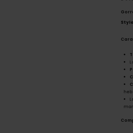
Gorr
Styl
Cara
T
L
P
C
C
hebi
L
mar
Com