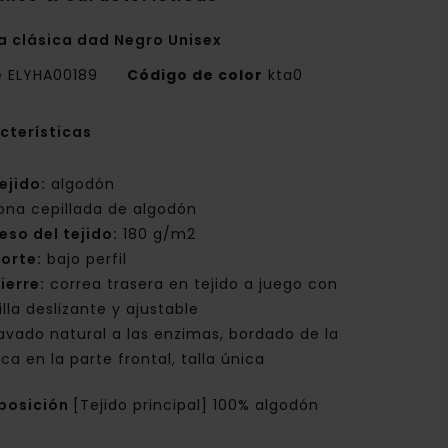
a clásica dad Negro Unisex
e
ELYHA00189
Código de color
kta0
cterísticas
ejido:
algodón
ona cepillada de algodón
eso del tejido:
180 g/m2
orte:
bajo perfil
ierre:
correa trasera en tejido a juego con
lla deslizante y ajustable
avado natural a las enzimas, bordado de la
ca en la parte frontal, talla única
posición
[Tejido principal] 100% algodón