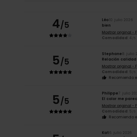
4
Léo
10. julio 2026
/5
bien
Mostrar original - 
Comodidad
: 4
/5
Stephane
8. julio
5
/5
Relación calidad
Mostrar original - 
Comodidad
: 5
/5
Recomiendo e
Philippe
7. julio 2
5
/5
El color me parec
Mostrar original - 
Comodidad
: 5
/5
Recomiendo e
Kat
6. julio 2026