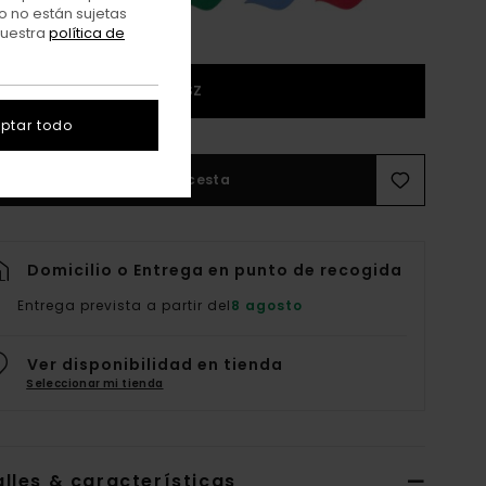
o no están sujetas
nuestra
política de
1SZ
ptar todo
Añadir a la cesta
Domicilio o Entrega en punto de recogida
Entrega prevista a partir del
8 agosto
Ver disponibilidad en tienda
Seleccionar mi tienda
lles & características