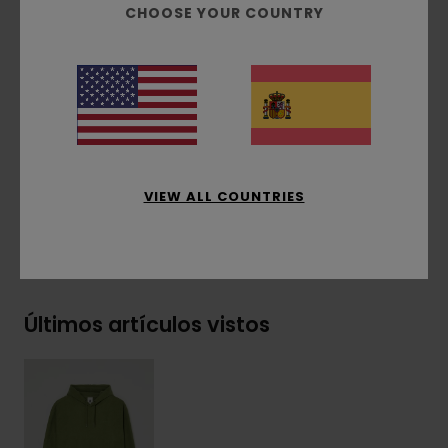
CHOOSE YOUR COUNTRY
Bolsillos tipo canguro
Capucha fija
Bordado de la marca en el pecho
Etiqueta lateral
Composición
[Tejido principal] 100% poliéster
reciclado
VIEW ALL COUNTRIES
Envíos y Devoluciones
Últimos artículos vistos