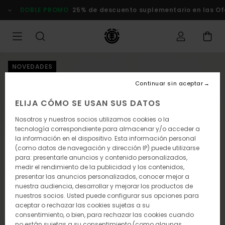
Pasar
DOBLE PROMO
25% de descuento suplementario en las Ofer
a
la
información
del
producto
NOVEDADES
Continuar sin aceptar
ELIJA CÓMO SE USAN SUS DATOS
Nosotros y nuestros socios utilizamos cookies o la
tecnología correspondiente para almacenar y/o acceder a
la información en el dispositivo. Esta información personal
(como datos de navegación y dirección IP) puede utilizarse
para: presentarle anuncios y contenido personalizados,
medir el rendimiento de la publicidad y los contenidos,
presentar las anuncios personalizados, conocer mejor a
nuestra audiencia, desarrollar y mejorar los productos de
nuestros socios. Usted puede configurar sus opciones para
aceptar o rechazar las cookies sujetas a su
consentimiento, o bien, para rechazar las cookies cuando
no están sujetas a su consentimiento (como algunas