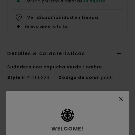
Entrega prevista a partir del
10 agosto
Ver disponibilidad en tienda
Seleccione una talla
Detalles & características
Sudadera con capucha Verde Hombre
Style
ELYFT00224
Código de color
gqq0
Características
Tejido:
tejido polar de pana laminada de
poliéster 100% reciclado [360 g/m2]
Corte:
corte Regular
WELCOME!
Interior cepillado