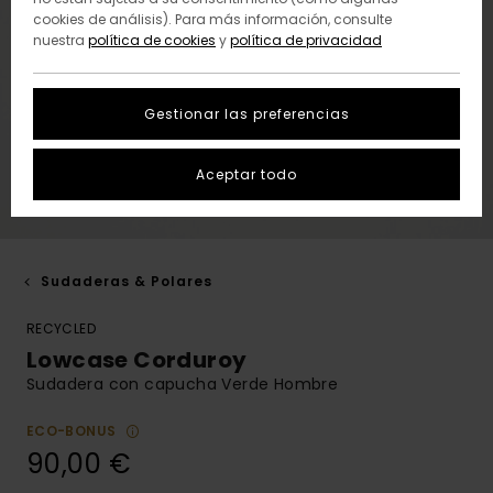
cookies de análisis). Para más información, consulte
nuestra
política de cookies
y
política de privacidad
Gestionar las preferencias
Aceptar todo
Sudaderas & Polares
RECYCLED
Lowcase Corduroy
Sudadera con capucha Verde Hombre
ECO-BONUS
90,00 €