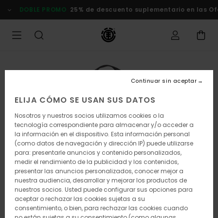
Pasar
DOBLE PROMO
25% de descuento suplementario en las Of
a
la
información
del
producto
Continuar sin aceptar
ELIJA CÓMO SE USAN SUS DATOS
Nosotros y nuestros socios utilizamos cookies o la
tecnología correspondiente para almacenar y/o acceder a
la información en el dispositivo. Esta información personal
(como datos de navegación y dirección IP) puede utilizarse
para: presentarle anuncios y contenido personalizados,
medir el rendimiento de la publicidad y los contenidos,
presentar las anuncios personalizados, conocer mejor a
nuestra audiencia, desarrollar y mejorar los productos de
nuestros socios. Usted puede configurar sus opciones para
aceptar o rechazar las cookies sujetas a su
consentimiento, o bien, para rechazar las cookies cuando
no están sujetas a su consentimiento (como algunas