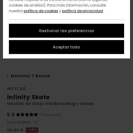
cookies de análisis). Para más información, consulte
nuestra
política de cookies
y
política de privacidad
Gestionar las preferencias
Aceptar todo
Mochilas Y Bolsas
RECYCLED
Infinity Skate
Mochila de skate mediana Negro Unisex
5.0
(1 Reseñas)
ECO-BONUS
65,00 €
48%