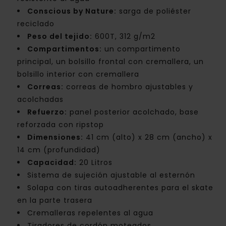
Conscious by Nature:
sarga de poliéster
reciclado
Peso del tejido:
600T, 312 g/m2
Compartimentos:
un compartimento
principal, un bolsillo frontal con cremallera, un
bolsillo interior con cremallera
Correas:
correas de hombro ajustables y
acolchadas
Refuerzo:
panel posterior acolchado, base
reforzada con ripstop
Dimensiones:
41 cm (alto) x 28 cm (ancho) x
14 cm (profundidad)
Capacidad:
20 Litros
Sistema de sujeción ajustable al esternón
Solapa con tiras autoadherentes para el skate
en la parte trasera
Cremalleras repelentes al agua
Tiradores de cordón moteados