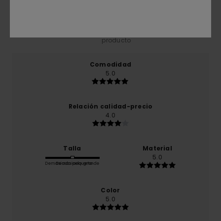
basado en
1 reseñas verificadas
desde febrero 2026
El 100% de nuestros clientes recomiendan este
producto
Comodidad
5.0
Relación calidad-precio
4.0
Talla
Material
5.0
Demasiado pequeño
Demasiado grande
Color
5.0