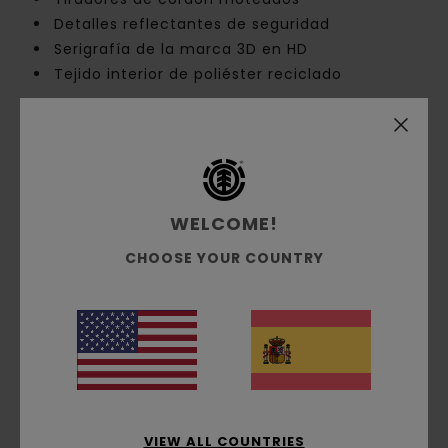
Detalles reflectantes de seguridad
Serigrafía de la marca 3D en HD
Tejido interior de poliéster reciclado
Composición
[Tejido principal] 100% poliéster
reciclado
WELCOME!
Envíos y Devoluciones
CHOOSE YOUR COUNTRY
Reseñas de los clientes
Puntuación media
5.0
/5
VIEW ALL COUNTRIES