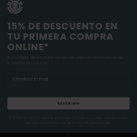
15% DE DESCUENTO EN
TU PRIMERA COMPRA
ONLINE*
Suscríbete ahora para recibir las ultimas informaciones
y ofertas exclusivas.
SUSCRIBIR
(*) Oferta valida online para los nuevos inscritos. Condiciones
de uso detalladas en el email de bienvenida