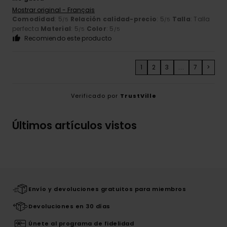
Mostrar original - Français
Comodidad
: 5
Relación calidad-precio
: 5
Talla
: Talla
/5
/5
perfecta
Material
: 5
Color
: 5
/5
/5
Recomiendo este producto
1
2
3
...
7
>
Verificado por
TrustVille
Últimos artículos vistos
Envío y devoluciones gratuitos para miembros
Devoluciones en 30 días
Únete al programa de fidelidad