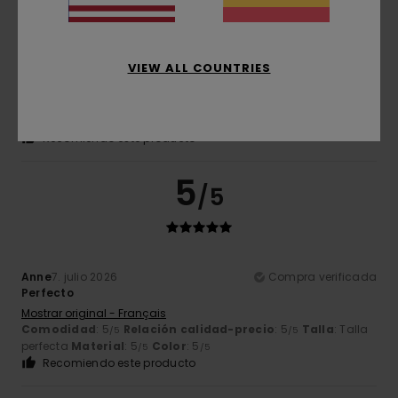
Gilles
9. julio 2026
Compra verificada
VIEW ALL COUNTRIES
calidad excelente
Mostrar original - Français
Comodidad
: 5
Relación calidad-precio
: 5
Talla
: Talla
/5
/5
perfecta
Material
: 5
Color
: 5
/5
/5
Recomiendo este producto
5
/5
Anne
7. julio 2026
Compra verificada
Perfecto
Mostrar original - Français
Comodidad
: 5
Relación calidad-precio
: 5
Talla
: Talla
/5
/5
perfecta
Material
: 5
Color
: 5
/5
/5
Recomiendo este producto