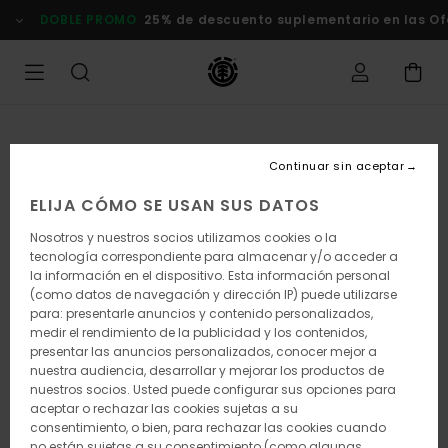
Pasar
DOBLE PROMO
25% de descuento suplementario en las Of
a
la
información
del
producto
Continuar sin aceptar
ELIJA CÓMO SE USAN SUS DATOS
Nosotros y nuestros socios utilizamos cookies o la
tecnología correspondiente para almacenar y/o acceder a
la información en el dispositivo. Esta información personal
(como datos de navegación y dirección IP) puede utilizarse
para: presentarle anuncios y contenido personalizados,
medir el rendimiento de la publicidad y los contenidos,
presentar las anuncios personalizados, conocer mejor a
nuestra audiencia, desarrollar y mejorar los productos de
nuestros socios. Usted puede configurar sus opciones para
aceptar o rechazar las cookies sujetas a su
consentimiento, o bien, para rechazar las cookies cuando
no están sujetas a su consentimiento (como algunas