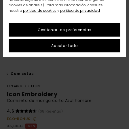
cookies de análisis). Para más información, consulte
nuestra
política de cookies
y
política de privacidad
Gestionar las preferencias
Aceptar todo
Camisetas
ORGANIC COTTON
Icon Embroidery
Camiseta de manga corta Azul hombre
4.6
(68 Reseñas)
ECO-BONUS
35,00 €
55%