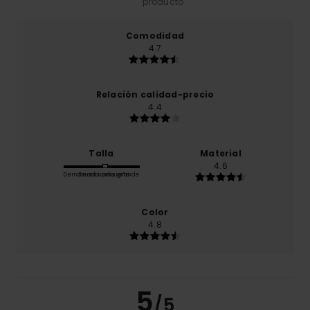
producto
Comodidad
4.7
Relación calidad-precio
4.4
Talla
Material
4.6
Demasiado pequeño
Demasiado grande
Color
4.8
5
/5