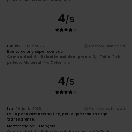
/5
/5
4
/5
David
30. junio 2026
Compra verificada
Bonito color y super comodo
Comodidad
: 4
Relación calidad-precio
: 3
Talla
: Talla
/5
/5
perfecta
Material
: 4
Color
: 5
/5
/5
4
/5
Ivan
29. junio 2026
Compra verificada
Es un poco demasiado fino, por lo que resulta algo
transparente.
Mostrar original - Français
Comodidad
: 4
Relación calidad-precio
: 4
Talla
:
/5
/5