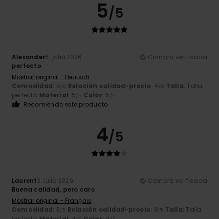
5
/5
Alexander
6. julio 2026
Compra verificada
perfecto
Mostrar original - Deutsch
Comodidad
: 5
Relación calidad-precio
: 4
Talla
: Talla
/5
/5
perfecta
Material
: 5
Color
: 5
/5
/5
Recomiendo este producto
4
/5
Laurent
3. julio 2026
Compra verificada
Buena calidad, pero caro
Mostrar original - Français
Comodidad
: 3
Relación calidad-precio
: 3
Talla
: Talla
/5
/5
perfecta
Material
: 4
Color
: 4