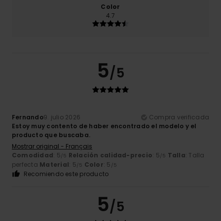
Color
4.7
5
/5
Fernando
9. julio 2026
Compra verificada
Estoy muy contento de haber encontrado el modelo y el
producto que buscaba.
Mostrar original - Français
Comodidad
: 5
Relación calidad-precio
: 5
Talla
: Talla
/5
/5
perfecta
Material
: 5
Color
: 5
/5
/5
Recomiendo este producto
5
/5