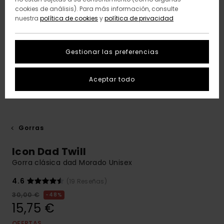
cookies de análisis). Para más información, consulte
nuestra
política de cookies
y
política de privacidad
Gestionar las preferencias
Aceptar todo
Gorras
Icon Dad Twill
Gorra clásica dad Morado Unisex
4.6
(19 Reseñas)
30,00 €
48%
15,75 €
OFERTAS