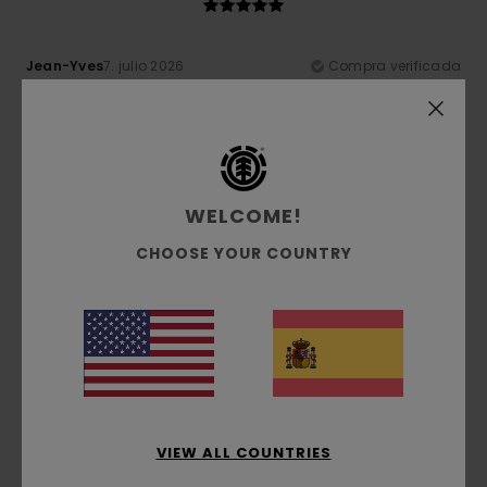
Jean-Yves
7. julio 2026
Compra verificada
diseño
Mostrar original - Français
Comodidad
: 5
Relación calidad-precio
: 5
Talla
:
/5
/5
Grande
Material
: 5
Color
: 5
/5
/5
Recomiendo este producto
WELCOME!
5
/5
CHOOSE YOUR COUNTRY
Jesus
3. julio 2026
Compra verificada
Me ha gustado
Comodidad
: 5
Relación calidad-precio
: 5
Talla
: Talla
/5
/5
perfecta
Material
: 5
Color
: 5
/5
/5
Recomiendo este producto
VIEW ALL COUNTRIES