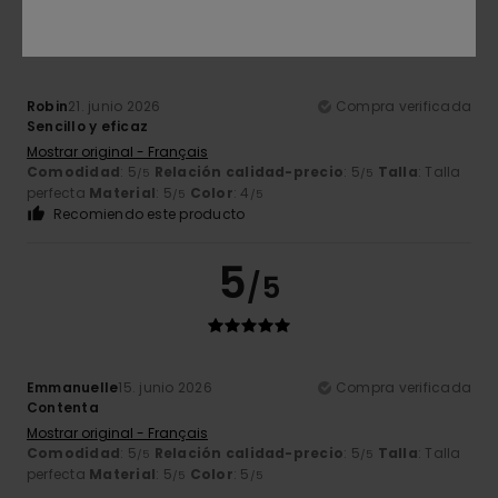
5
/5
Robin
21. junio 2026
Compra verificada
Sencillo y eficaz
Mostrar original - Français
Comodidad
: 5
Relación calidad-precio
: 5
Talla
: Talla
/5
/5
perfecta
Material
: 5
Color
: 4
/5
/5
Recomiendo este producto
5
/5
Emmanuelle
15. junio 2026
Compra verificada
Contenta
Mostrar original - Français
Comodidad
: 5
Relación calidad-precio
: 5
Talla
: Talla
/5
/5
perfecta
Material
: 5
Color
: 5
/5
/5