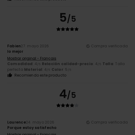
5
/5
Fabien
27. mayo 2026
Compra verificada
lo mejor
Mostrar original - Français
Comodidad
: 4
Relación calidad-precio
: 4
Talla
: Talla
/5
/5
perfecta
Material
: 4
Color
: 5
/5
/5
Recomiendo este producto
4
/5
Laurence
24. mayo 2026
Compra verificada
Porque estoy satisfecho
Mostrar original - Français