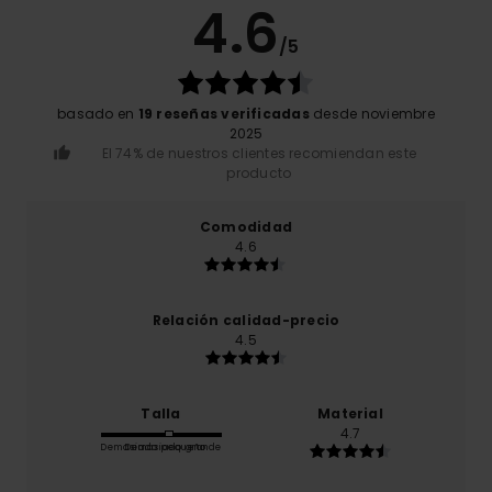
4.6
/5
basado en
19 reseñas verificadas
desde noviembre
2025
El 74% de nuestros clientes recomiendan este
producto
Comodidad
4.6
Relación calidad-precio
4.5
Talla
Material
4.7
Demasiado pequeño
Demasiado grande