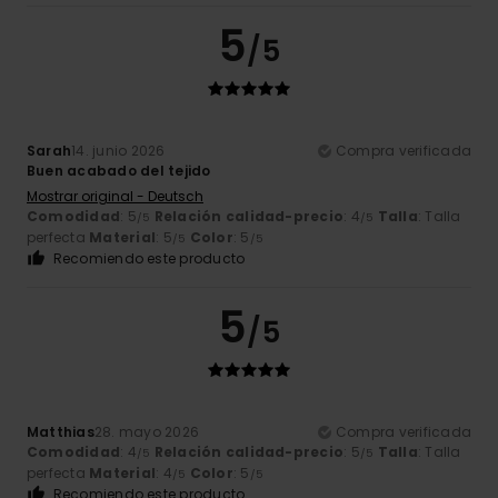
5
/5
Sarah
14. junio 2026
Compra verificada
Buen acabado del tejido
Mostrar original - Deutsch
Comodidad
: 5
Relación calidad-precio
: 4
Talla
: Talla
/5
/5
perfecta
Material
: 5
Color
: 5
/5
/5
Recomiendo este producto
5
/5
Matthias
28. mayo 2026
Compra verificada
Comodidad
: 4
Relación calidad-precio
: 5
Talla
: Talla
/5
/5
perfecta
Material
: 4
Color
: 5
/5
/5
Recomiendo este producto