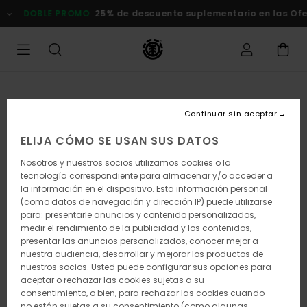
Pasar
DOBLE PROMO
25% de descuento suplementario en las Of
a
la
información
del
producto
Continuar sin aceptar
ELIJA CÓMO SE USAN SUS DATOS
Nosotros y nuestros socios utilizamos cookies o la
tecnología correspondiente para almacenar y/o acceder a
la información en el dispositivo. Esta información personal
(como datos de navegación y dirección IP) puede utilizarse
para: presentarle anuncios y contenido personalizados,
medir el rendimiento de la publicidad y los contenidos,
presentar las anuncios personalizados, conocer mejor a
nuestra audiencia, desarrollar y mejorar los productos de
nuestros socios. Usted puede configurar sus opciones para
aceptar o rechazar las cookies sujetas a su
consentimiento, o bien, para rechazar las cookies cuando
no están sujetas a su consentimiento (como algunas