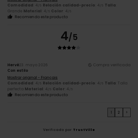
Comodidad
: 4
Relación calidad-precio
: 4
Talla
:
/5
/5
Grande
Material
: 4
Color
: 4
/5
/5
Recomiendo este producto
4
/5
Hervé
23. mayo 2026
Compra verificada
Con estilo
Mostrar original - Français
Comodidad
: 4
Relación calidad-precio
: 4
Talla
: Talla
/5
/5
perfecta
Material
: 4
Color
: 4
/5
/5
Recomiendo este producto
1
2
>
Verificado por
TrustVille