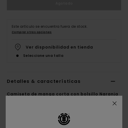
Agotado
Este artículo se encuentra fuera de stock.
Comprar otras opciones
Ver disponibilidad en tienda
Seleccione una talla
Detalles & características
Camiseta de manga corta con bolsillo Naranja
Hombre
Style
ELYKT00175
Código de color
nkt0
Características