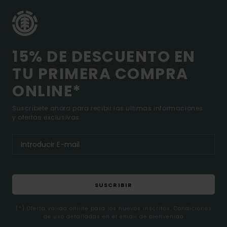
15% DE DESCUENTO EN
TU PRIMERA COMPRA
ONLINE*
Suscríbete ahora para recibir las ultimas informaciones
y ofertas exclusivas.
SUSCRIBIR
(*) Oferta valida online para los nuevos inscritos. Condiciones
de uso detalladas en el email de bienvenida