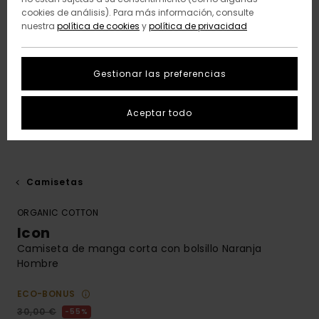
cookies de análisis). Para más información, consulte
nuestra
política de cookies
y
política de privacidad
Gestionar las preferencias
Aceptar todo
Camisetas
ORGANIC COTTON
Icon
Camiseta de manga corta con bolsillo Naranja
Hombre
ECO-BONUS
30,00 €
55%