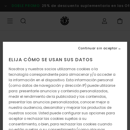
Pasar
DOBLE PROMO
25% de descuento suplementario en las Of
a
la
información
del
producto
Continuar sin aceptar
ELIJA CÓMO SE USAN SUS DATOS
Nosotros y nuestros socios utilizamos cookies o la
tecnología correspondiente para almacenar y/o acceder a
la información en el dispositivo. Esta información personal
(como datos de navegación y dirección IP) puede utilizarse
para: presentarle anuncios y contenido personalizados,
medir el rendimiento de la publicidad y los contenidos,
presentar las anuncios personalizados, conocer mejor a
nuestra audiencia, desarrollar y mejorar los productos de
nuestros socios. Usted puede configurar sus opciones para
aceptar o rechazar las cookies sujetas a su
consentimiento, o bien, para rechazar las cookies cuando
no están sujetas a su consentimiento (como algunas