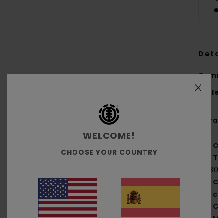
Deta
Cami
Styl
Cara
WELCOME!
C
CHOOSE YOUR COUNTRY
T
[18
C
c
C