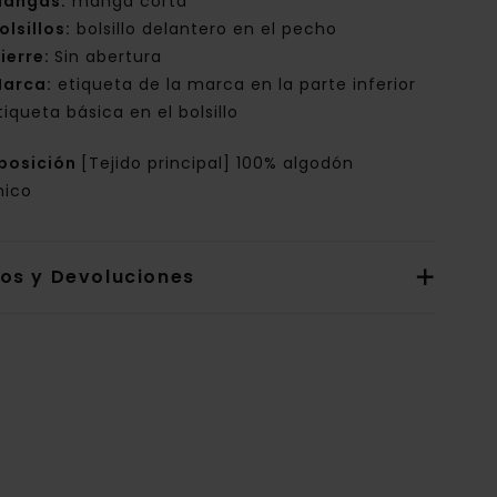
angas:
manga corta
olsillos:
bolsillo delantero en el pecho
ierre:
Sin abertura
arca:
etiqueta de la marca en la parte inferior
tiqueta básica en el bolsillo
posición
[Tejido principal] 100% algodón
nico
íos y Devoluciones