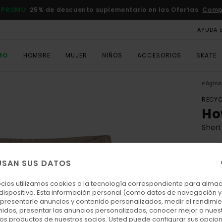
 PROMO
25% de descuento suplementario en las Ofertas
Comp
AYUDA 
MO
HOMBRE
MUJER
NIÑOS
ACCESORIOS
SKATE
Página 
RECYC
Ho
Shor
4.7
ECO-
USAN SUS DATOS
70,
ocios utilizamos cookies o la tecnología correspondiente para alm
 dispositivo. Esta información personal (como datos de navegación y 
: presentarle anuncios y contenido personalizados, medir el rendimie
Colo
enidos, presentar las anuncios personalizados, conocer mejor a nues
 los productos de nuestros socios. Usted puede configurar sus opcio