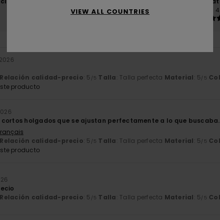
ación calidad-precio
Talla
Mat
4.4
4
VIEW ALL COUNTRIES
Demasiado pequeño
Demasiado grande
 2026
Relación calidad-precio
: 5
Talla
: Talla perfecta
Material
: 5
Co
/5
/5
ste producto
2026
 cortos holgados que se ajustan perfectamente a lo que buscaba.
Français
Relación calidad-precio
: 5
Talla
: Talla perfecta
Material
: 5
Co
/5
/5
ste producto
026
ecio
Relación calidad-precio
: 5
Talla
: Talla perfecta
Material
: 5
Co
/5
/5