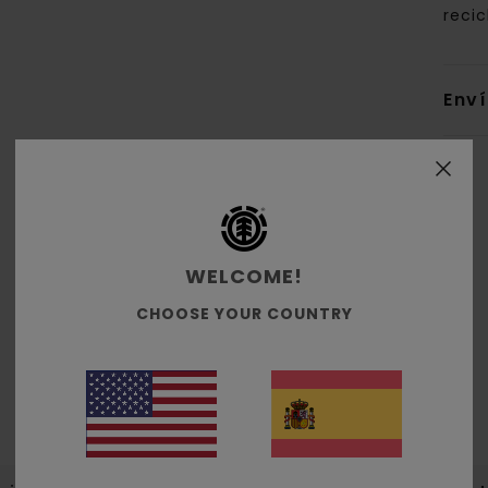
recic
Env
WELCOME!
Puntuación media
4.7
CHOOSE YOUR COUNTRY
/5
basado en
7 reseñas verificadas
desde abril 2026
El 43% de nuestros clientes recomiendan este producto