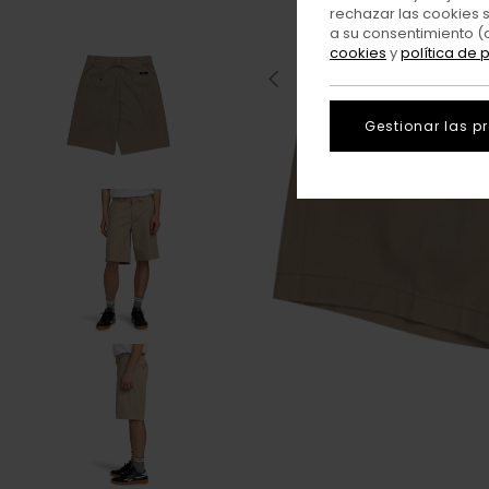
rechazar las cookies 
a su consentimiento (
cookies
y
política de 
Gestionar las p