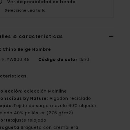
Ver disponibilidad en tienda
Seleccione una talla
lles & características
t Chino Beige Hombre
e
ELYWS00148
Código de color
tkh0
cterísticas
olección:
colección Mainline
onscious by Nature:
Algodón reciclado
ejido:
Tejido de sarga mezcla 60% algodón
iclado 40% poliéster (276 g/m2)
orte:
ajuste relajado
ragueta:
Bragueta con cremallera