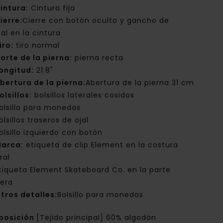
intura:
Cintura fija
ierre:
Cierre con botón oculto y gancho de
al en la cintura
iro:
tiro normal
orte de la pierna:
pierna recta
ongitud:
21.8"
bertura de la pierna:
Abertura de la pierna 31 cm
olsillos:
bolsillos laterales cosidos
olsillo para monedas
olsillos traseros de ojal
olsillo izquierdo con botón
arca:
etiqueta de clip Element en la costura
ral
tiqueta Element Skateboard Co. en la parte
sera
tros detalles:
Bolsillo para monedas
posición
[Tejido principal] 60% algodón