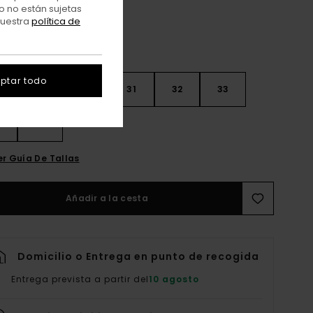
o no están sujetas
nuestra
política de
ptar todo
28
30
31
32
33
4
36
er Guía De Tallas
Añadir a la cesta
Domicilio o Entrega en punto de recogida
Entrega prevista a partir del
10 agosto