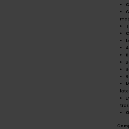
C
C
met
T
C
L
A
B
B
B
B
M
late
E
tra
O
Com