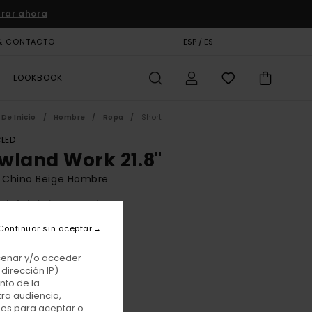
rar ahora
& CONTACTO
TARJETA DE REGALO
ESP / ES
TIENDAS
LOOKBOOK
De Inicio
Hombre
Ropa
Short
LED
wland Work 21.8"
t Chino Beige Hombre
(7 Reseñas)
BONUS
Continuar sin aceptar
00 €
acenar y/o acceder
dirección IP)
nto de la
Aluminum
r
tra audiencia,
nes para aceptar o