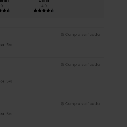
erial
Color
.9
4.9
Compra verificada
lor
: 5
/5
Compra verificada
lor
: 5
/5
Compra verificada
lor
: 5
/5