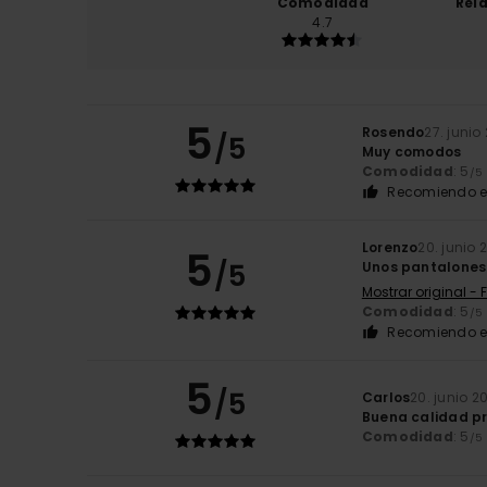
Comodidad
Rel
4.7
5
Rosendo
27. junio
/5
Muy comodos
Comodidad
: 5
/5
Recomiendo e
Lorenzo
20. junio 
5
/5
Unos pantalones
Mostrar original - 
Comodidad
: 5
/5
Recomiendo e
5
/5
Carlos
20. junio 2
Buena calidad pr
Comodidad
: 5
/5