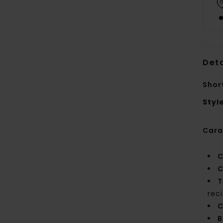
Deta
Shor
Styl
Cara
C
C
T
rec
C
B