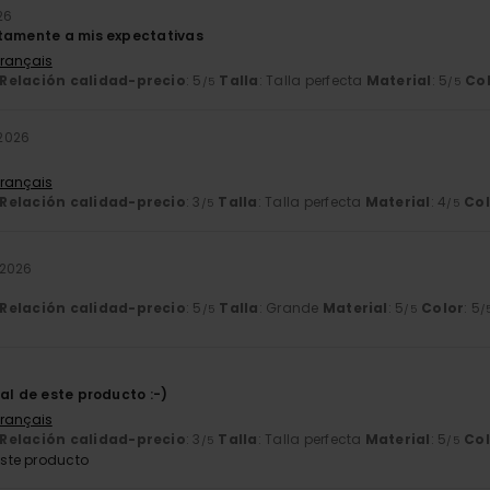
26
tamente a mis expectativas
Français
Relación calidad-precio
: 5
Talla
: Talla perfecta
Material
: 5
Co
/5
/5
2026
Français
Relación calidad-precio
: 3
Talla
: Talla perfecta
Material
: 4
Col
/5
/5
 2026
Relación calidad-precio
: 5
Talla
: Grande
Material
: 5
Color
: 5
/5
/5
/
6
al de este producto :-)
Français
Relación calidad-precio
: 3
Talla
: Talla perfecta
Material
: 5
Col
/5
/5
ste producto