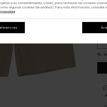
sujetas a su consentimiento, o bien, para rechazar las cookies cuand
como algunas cookies de análisis). Para más información, consulte 
privacidad
referencias
Ace
26
3
V