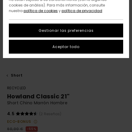
cookies de análisis). Para más información, consulte
nuestra
política de cookies
y
política de privacidad
Gestionar las preferencias
Aceptar todo
Short
RECYCLED
Howland Classic 21"
Short Chino Marrón Hombre
4.5
(2 Reseñas)
ECO-BONUS
60,00 €
55%