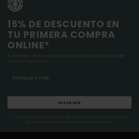
15% DE DESCUENTO EN
TU PRIMERA COMPRA
ONLINE*
Suscríbete ahora para recibir las ultimas informaciones
y ofertas exclusivas.
SUSCRIBIR
(*) Oferta valida online para los nuevos inscritos. Condiciones
de uso detalladas en el email de bienvenida