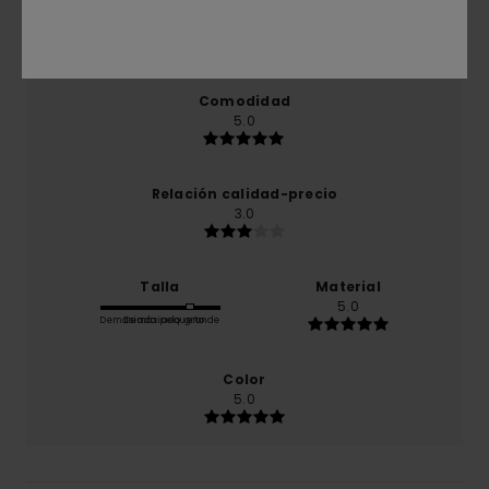
basado en
2 reseñas verificadas
desde enero 2026
El 50% de nuestros clientes recomiendan este
producto
Comodidad
5.0
Relación calidad-precio
3.0
Talla
Material
5.0
Demasiado pequeño
Demasiado grande
Color
5.0