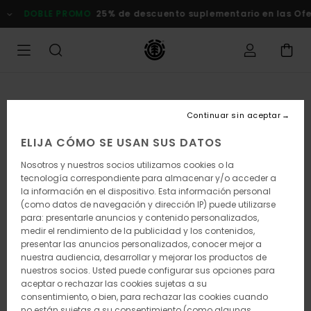
Pasar
DOBLE PROMO
25% de descuento suplementario en las Of
a
la
información
del
producto
Continuar sin aceptar
ELIJA CÓMO SE USAN SUS DATOS
Nosotros y nuestros socios utilizamos cookies o la
tecnología correspondiente para almacenar y/o acceder a
la información en el dispositivo. Esta información personal
(como datos de navegación y dirección IP) puede utilizarse
para: presentarle anuncios y contenido personalizados,
medir el rendimiento de la publicidad y los contenidos,
presentar las anuncios personalizados, conocer mejor a
nuestra audiencia, desarrollar y mejorar los productos de
nuestros socios. Usted puede configurar sus opciones para
aceptar o rechazar las cookies sujetas a su
consentimiento, o bien, para rechazar las cookies cuando
no están sujetas a su consentimiento (como algunas