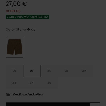
27,00 €
OFERTAS
DOBLE PROMO -25% EXTRA
Stone Gray
Color
26
28
30
31
32
33
34
36
Ver Guía De Tallas