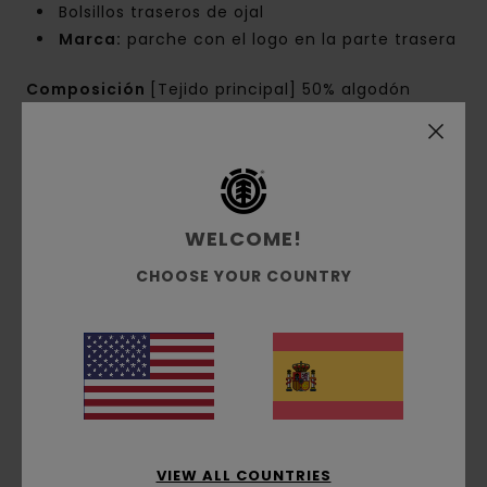
Bolsillos traseros de ojal
Marca:
parche con el logo en la parte trasera
Composición
[Tejido principal] 50% algodón
reciclado, 48% algodón, 2% elastano
Envíos y Devoluciones
WELCOME!
CHOOSE YOUR COUNTRY
Reseñas de los clientes
Puntuación media
4.5
/5
VIEW ALL COUNTRIES