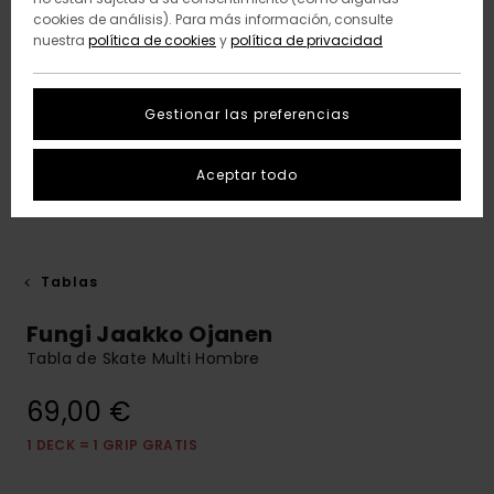
cookies de análisis). Para más información, consulte
nuestra
política de cookies
y
política de privacidad
Gestionar las preferencias
Aceptar todo
Tablas
Fungi Jaakko Ojanen
Tabla de Skate Multi Hombre
69,00 €
1 DECK = 1 GRIP GRATIS