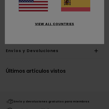
Otras características:
Arce canadiense con
certificado FSC
Revestimiento con componentes naturales
Laca de base ecológica
VIEW ALL COUNTRIES
Composición
[Tejido principal] 100% madera
Envíos y Devoluciones
Últimos artículos vistos
Envío y devoluciones gratuitos para miembros