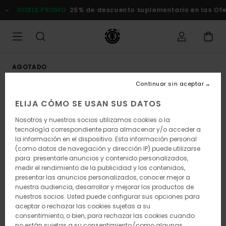
Pasar
DOBLE PROMO
25% de descuento suplementario en las Ofer
a
la
información
del
producto
AGOTADO
Continuar sin aceptar
ELIJA CÓMO SE USAN SUS DATOS
Nosotros y nuestros socios utilizamos cookies o la
tecnología correspondiente para almacenar y/o acceder a
la información en el dispositivo. Esta información personal
(como datos de navegación y dirección IP) puede utilizarse
para: presentarle anuncios y contenido personalizados,
medir el rendimiento de la publicidad y los contenidos,
presentar las anuncios personalizados, conocer mejor a
nuestra audiencia, desarrollar y mejorar los productos de
nuestros socios. Usted puede configurar sus opciones para
aceptar o rechazar las cookies sujetas a su
consentimiento, o bien, para rechazar las cookies cuando
no están sujetas a su consentimiento (como algunas