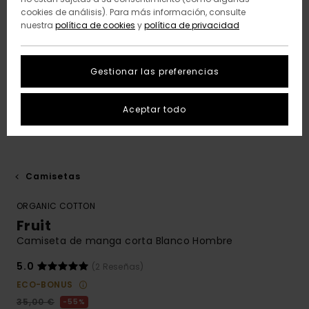
cookies de análisis). Para más información, consulte
nuestra
política de cookies
y
política de privacidad
Gestionar las preferencias
Aceptar todo
Camisetas
ORGANIC COTTON
Fruit
Camiseta de manga corta Blanco Hombre
5.0
(2 Reseñas)
ECO-BONUS
35,00 €
55%