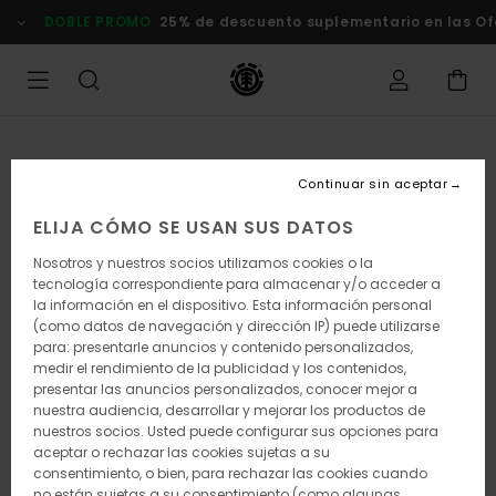
Pasar
DOBLE PROMO
25% de descuento suplementario en las Of
a
la
información
del
producto
Continuar sin aceptar
ELIJA CÓMO SE USAN SUS DATOS
Nosotros y nuestros socios utilizamos cookies o la
tecnología correspondiente para almacenar y/o acceder a
la información en el dispositivo. Esta información personal
(como datos de navegación y dirección IP) puede utilizarse
para: presentarle anuncios y contenido personalizados,
medir el rendimiento de la publicidad y los contenidos,
presentar las anuncios personalizados, conocer mejor a
nuestra audiencia, desarrollar y mejorar los productos de
nuestros socios. Usted puede configurar sus opciones para
aceptar o rechazar las cookies sujetas a su
consentimiento, o bien, para rechazar las cookies cuando
no están sujetas a su consentimiento (como algunas