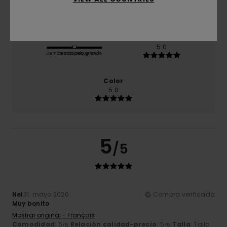
5.0
Talla
Material
5.0
Demasiado pequeño
Demasiado grande
Color
5.0
5
/5
Nel
31. mayo 2026
Compra verificada
Muy bonito
Mostrar original - Français
Comodidad
: 5
Relación calidad-precio
: 5
Talla
: Talla
/5
/5