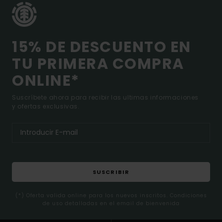
15% DE DESCUENTO EN
TU PRIMERA COMPRA
ONLINE*
Suscríbete ahora para recibir las ultimas informaciones
y ofertas exclusivas.
SUSCRIBIR
(*) Oferta valida online para los nuevos inscritos. Condiciones
de uso detalladas en el email de bienvenida