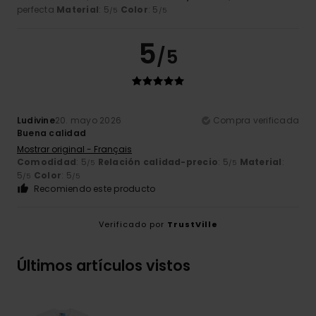
perfecta
Material
: 5
Color
: 5
/5
/5
5
/5
Ludivine
20. mayo 2026
Compra verificada
Buena calidad
Mostrar original - Français
Comodidad
: 5
Relación calidad-precio
: 5
Material
:
/5
/5
5
Color
: 5
/5
/5
Recomiendo este producto
Verificado por
TrustVille
Últimos artículos vistos