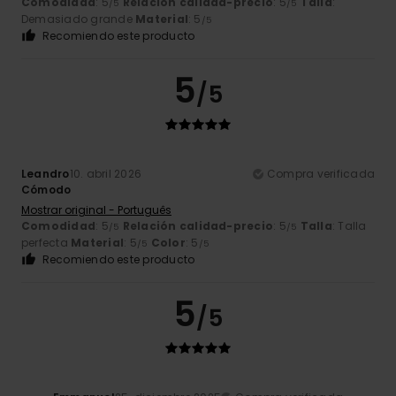
Comodidad
: 5
Relación calidad-precio
: 5
Talla
:
/5
/5
Demasiado grande
Material
: 5
/5
Recomiendo este producto
5
/5
Leandro
10. abril 2026
Compra verificada
Cómodo
Mostrar original - Português
Comodidad
: 5
Relación calidad-precio
: 5
Talla
: Talla
/5
/5
perfecta
Material
: 5
Color
: 5
/5
/5
Recomiendo este producto
5
/5