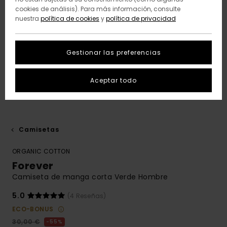
cookies de análisis). Para más información, consulte
nuestra
política de cookies
y
política de privacidad
Gestionar las preferencias
Aceptar todo
Camisetas
ORGANIC COTTON
Forever
Camiseta de manga corta Verde Hombre
5.0
(4 Reseñas)
ECO-BONUS
30,00 €
55%