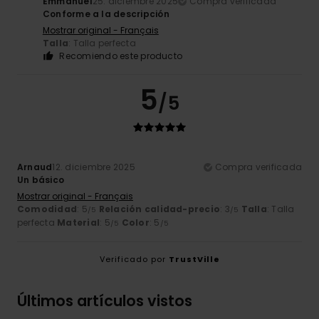
Emmanuel
25. diciembre 2025
Compra verificada
Conforme a la descripción
Mostrar original - Français
Talla
: Talla perfecta
Recomiendo este producto
5
/5
Arnaud
12. diciembre 2025
Compra verificada
Un básico
Mostrar original - Français
Comodidad
: 5
Relación calidad-precio
: 3
Talla
: Talla
/5
/5
perfecta
Material
: 5
Color
: 5
/5
/5
Verificado por
TrustVille
Últimos artículos vistos