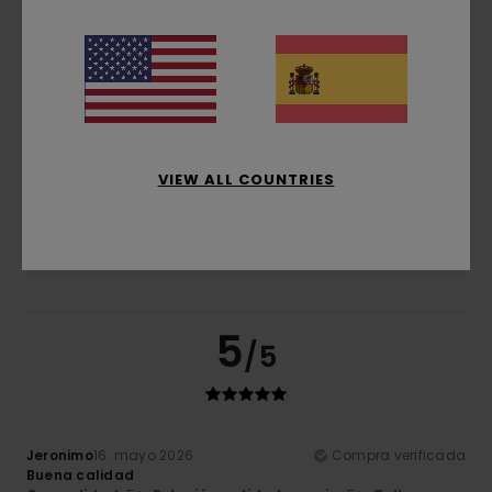
Relación calidad-precio
4.3
Talla
Material
5.0
Demasiado pequeño
Demasiado grande
VIEW ALL COUNTRIES
Color
5.0
5
/5
Jeronimo
16. mayo 2026
Compra verificada
Buena calidad