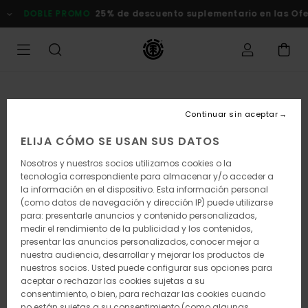
Pasar
DOBLE PROMO
25% de descuento suplementario en las Of
a
la
información
del
producto
Continuar sin aceptar
ELIJA CÓMO SE USAN SUS DATOS
Nosotros y nuestros socios utilizamos cookies o la
tecnología correspondiente para almacenar y/o acceder a
la información en el dispositivo. Esta información personal
(como datos de navegación y dirección IP) puede utilizarse
para: presentarle anuncios y contenido personalizados,
medir el rendimiento de la publicidad y los contenidos,
presentar las anuncios personalizados, conocer mejor a
nuestra audiencia, desarrollar y mejorar los productos de
nuestros socios. Usted puede configurar sus opciones para
aceptar o rechazar las cookies sujetas a su
consentimiento, o bien, para rechazar las cookies cuando
no están sujetas a su consentimiento (como algunas