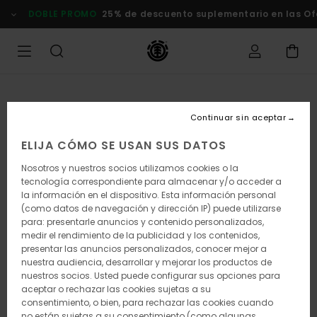
Pasar
DOBLE PROMO
25% de descuento suplementario en las Of
a
la
información
del
producto
Continuar sin aceptar
ELIJA CÓMO SE USAN SUS DATOS
Nosotros y nuestros socios utilizamos cookies o la
tecnología correspondiente para almacenar y/o acceder a
la información en el dispositivo. Esta información personal
(como datos de navegación y dirección IP) puede utilizarse
para: presentarle anuncios y contenido personalizados,
medir el rendimiento de la publicidad y los contenidos,
presentar las anuncios personalizados, conocer mejor a
nuestra audiencia, desarrollar y mejorar los productos de
nuestros socios. Usted puede configurar sus opciones para
aceptar o rechazar las cookies sujetas a su
consentimiento, o bien, para rechazar las cookies cuando
no están sujetas a su consentimiento (como algunas