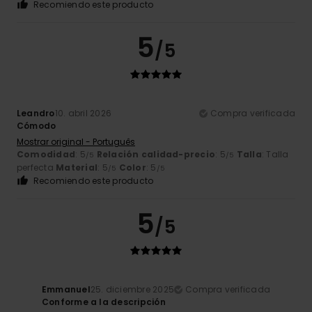
Recomiendo este producto
5
/5
Leandro
10. abril 2026
Compra verificada
Cómodo
Mostrar original - Português
Comodidad
: 5
Relación calidad-precio
: 5
Talla
: Talla
/5
/5
perfecta
Material
: 5
Color
: 5
/5
/5
Recomiendo este producto
5
/5
Emmanuel
25. diciembre 2025
Compra verificada
Conforme a la descripción