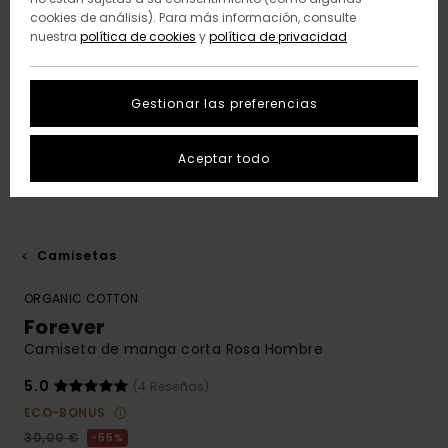
cookies de análisis). Para más información, consulte
nuestra
política de cookies
y
política de privacidad
Gestionar las preferencias
Aceptar todo
Camisetas
ORGANIC COTTON
Forever
Camiseta de manga corta Rosa Hombre
5.0
(4 Reseñas)
ECO-BONUS
30,00 €
55%