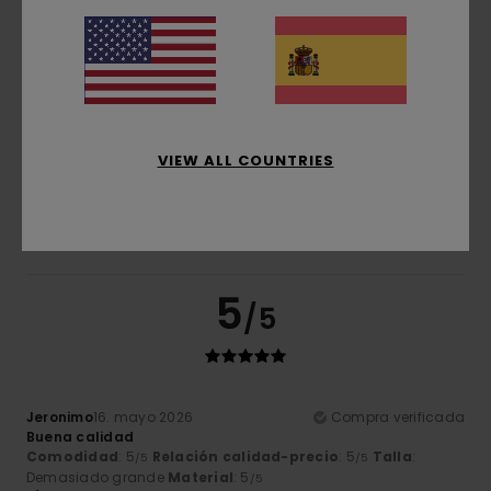
4.3
Talla
Material
5.0
Demasiado pequeño
Demasiado grande
VIEW ALL COUNTRIES
Color
5.0
5
/5
Jeronimo
16. mayo 2026
Compra verificada
Buena calidad
Comodidad
: 5
Relación calidad-precio
: 5
Talla
:
/5
/5
Demasiado grande
Material
: 5
/5