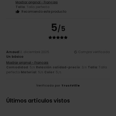
Mostrar original - Français
Talla
: Talla perfecta
Recomiendo este producto
5
/5
Arnaud
12. diciembre 2025
Compra verificada
Un básico
Mostrar original - Français
Comodidad
: 5
Relación calidad-precio
: 3
Talla
: Talla
/5
/5
perfecta
Material
: 5
Color
: 5
/5
/5
Verificado por
TrustVille
Últimos artículos vistos