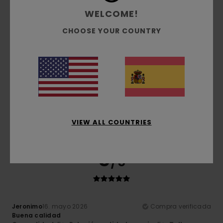
Relación calidad-precio
WELCOME!
4.3
CHOOSE YOUR COUNTRY
Talla
Material
5.0
Demasiado pequeño
Demasiado grande
Color
5.0
VIEW ALL COUNTRIES
5
/5
Jeronimo
16. mayo 2026
Compra verificada
Buena calidad