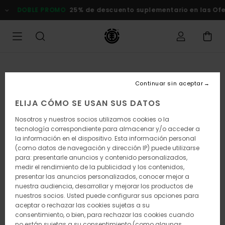
Pasar
DOBLE PROMO
25% de descuento suplementario en las Ofertas
a
la
información
del
producto
Continuar sin aceptar
ELIJA CÓMO SE USAN SUS DATOS
Nosotros y nuestros socios utilizamos cookies o la
tecnología correspondiente para almacenar y/o acceder a
la información en el dispositivo. Esta información personal
(como datos de navegación y dirección IP) puede utilizarse
para: presentarle anuncios y contenido personalizados,
medir el rendimiento de la publicidad y los contenidos,
presentar las anuncios personalizados, conocer mejor a
nuestra audiencia, desarrollar y mejorar los productos de
nuestros socios. Usted puede configurar sus opciones para
aceptar o rechazar las cookies sujetas a su
consentimiento, o bien, para rechazar las cookies cuando
no están sujetas a su consentimiento (como algunas