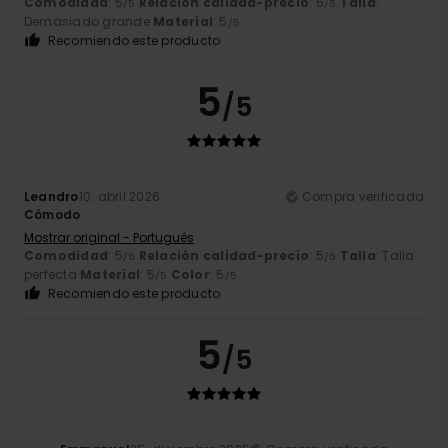
Comodidad
: 5
Relación calidad-precio
: 5
Talla
:
/5
/5
Demasiado grande
Material
: 5
/5
Recomiendo este producto
5
/5
Leandro
10. abril 2026
Compra verificada
Cómodo
Mostrar original - Português
Comodidad
: 5
Relación calidad-precio
: 5
Talla
: Talla
/5
/5
perfecta
Material
: 5
Color
: 5
/5
/5
Recomiendo este producto
5
/5