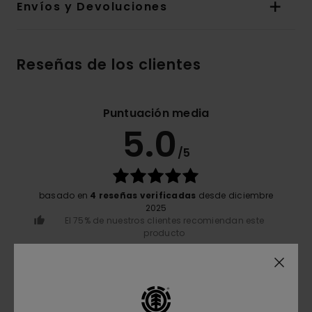
Envíos y Devoluciones
Reseñas de los clientes
Puntuación media
5.0
/5
basado en
4 reseñas verificadas
desde diciembre
2025
El 75% de nuestros clientes recomiendan este
producto
Comodidad
5.0