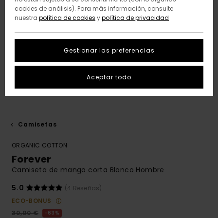
cookies de análisis). Para más información, consulte
nuestra
política de cookies
y
política de privacidad
Gestionar las preferencias
Aceptar todo
Camisetas
ORGANIC COTTON
Forever
Camiseta de manga corta Blanco Hombre
5.0
(4 Reseñas)
ECO-BONUS
30,00 €
63%