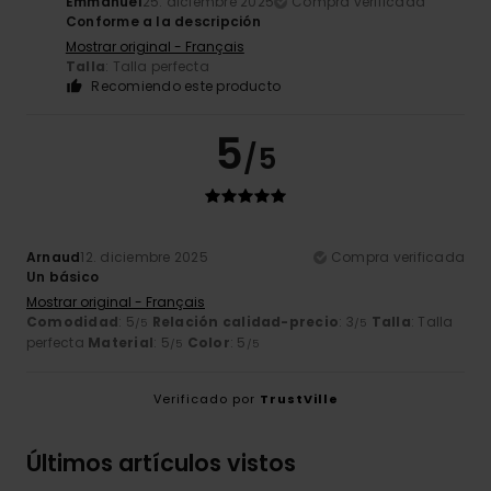
Emmanuel
25. diciembre 2025
Compra verificada
Conforme a la descripción
Mostrar original - Français
Talla
: Talla perfecta
Recomiendo este producto
5
/5
Arnaud
12. diciembre 2025
Compra verificada
Un básico
Mostrar original - Français
Comodidad
: 5
Relación calidad-precio
: 3
Talla
: Talla
/5
/5
perfecta
Material
: 5
Color
: 5
/5
/5
Verificado por
TrustVille
Últimos artículos vistos