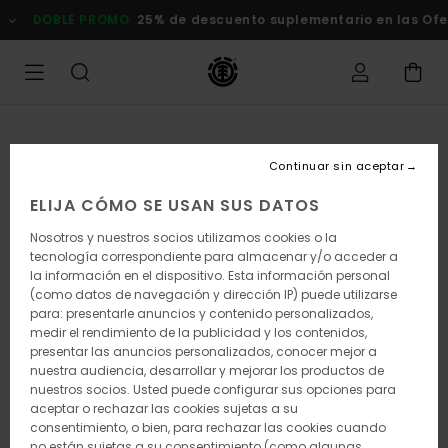
Pasar
DOBLE PROMO
25% de descuento suplementario en las Of
a
la
información
del
producto
Continuar sin aceptar
ELIJA CÓMO SE USAN SUS DATOS
Nosotros y nuestros socios utilizamos cookies o la
tecnología correspondiente para almacenar y/o acceder a
la información en el dispositivo. Esta información personal
(como datos de navegación y dirección IP) puede utilizarse
para: presentarle anuncios y contenido personalizados,
medir el rendimiento de la publicidad y los contenidos,
presentar las anuncios personalizados, conocer mejor a
nuestra audiencia, desarrollar y mejorar los productos de
nuestros socios. Usted puede configurar sus opciones para
aceptar o rechazar las cookies sujetas a su
consentimiento, o bien, para rechazar las cookies cuando
no están sujetas a su consentimiento (como algunas