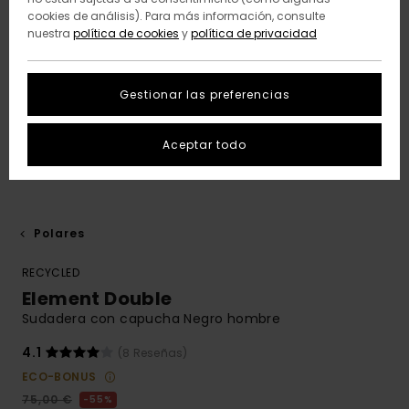
cookies de análisis). Para más información, consulte
nuestra
política de cookies
y
política de privacidad
Gestionar las preferencias
Aceptar todo
Polares
RECYCLED
Element Double
Sudadera con capucha Negro hombre
4.1
(8 Reseñas)
ECO-BONUS
75,00 €
55%