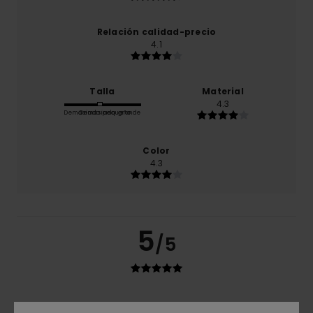
Relación calidad-precio
4.1
Talla
Material
4.3
Demasiado pequeño
Demasiado grande
Color
4.3
5
/5
Ivo
28. febrero 2026
Compra verificada