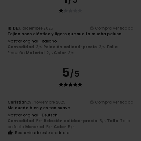
/5
IRIDE
3. diciembre 2025
Compra verificada
Tejido poco elástico y ligero que suelta mucha pelusa
Mostrar original - Italiano
Comodidad
: 3
Relación calidad-precio
: 3
Talla
:
/5
/5
Pequeño
Material
: 2
Color
: 3
/5
/5
5
/5
Christian
29. noviembre 2025
Compra verificada
Me queda bien y es tan suave
Mostrar original - Deutsch
Comodidad
: 5
Relación calidad-precio
: 5
Talla
: Talla
/5
/5
perfecta
Material
: 5
Color
: 5
/5
/5
Recomiendo este producto