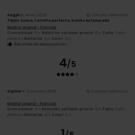
Aagje
28. enero 2026
Compra verificada
Tejido suave, tamaño perfecto, bonito estampado
Mostrar original - Français
Comodidad
: 5
Relación calidad-precio
: 5
Talla
: Talla
/5
/5
perfecta
Material
: 5
Color
: 5
/5
/5
Recomiendo este producto
4
/5
Sophie
18. diciembre 2025
Compra verificada
,..
Mostrar original - Français
Comodidad
: 4
Relación calidad-precio
: 3
Talla
: Talla
/5
/5
perfecta
Material
: 4
Color
: 4
/5
/5
1