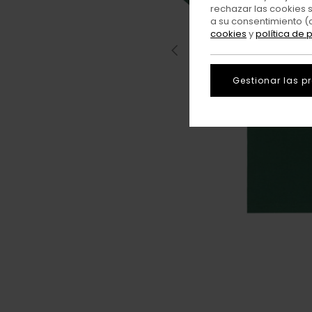
rechazar las cookies 
a su consentimiento (
cookies
y
política de 
Gestionar las p