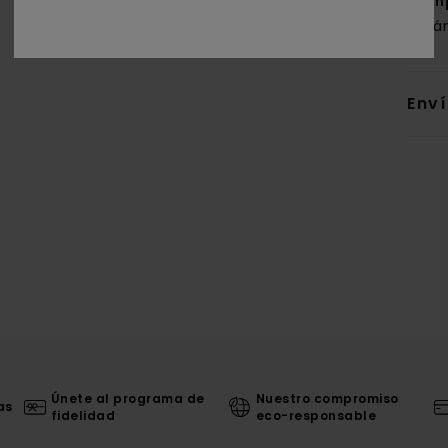
Com
orgá
Env
Únete al programa de
Nuestro compromiso
as
fidelidad
eco-responsable