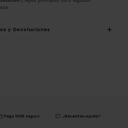
posición
[Tejido principal] 100% algodón
nico
íos y Devoluciones
Pago 100% seguro
¿Necesitas ayuda?