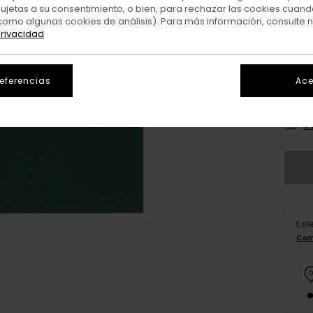
sujetas a su consentimiento, o bien, para rechazar las cookies cuand
como algunas cookies de análisis). Para más información, consulte 
privacidad
referencias
Ace
XS/
V
Est
Com