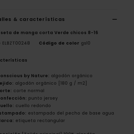
lles & características
seta de manga corta Verde chicos 8-16
e
ELBZT00248
Código de color
gsl0
cterísticas
onscious by Nature:
algodón orgánico
ejido:
algodón orgánico [180 g / m2]
orte:
corte normal
onfección:
punto jersey
uello:
cuello redondo
stampado:
estampado del pecho de base agua
arca:
etiqueta rectangular