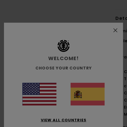
Deta
Cami
Styl
Cara
WELCOME!
CHOOSE YOUR COUNTRY
C
T
c
C
C
E
M
VIEW ALL COUNTRIES