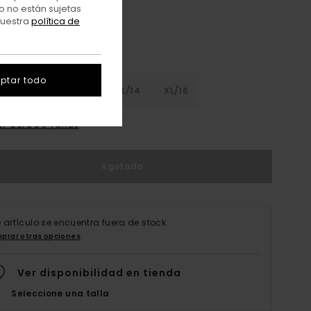
o no están sujetas
nuestra
política de
ptar todo
8
S/10
M/12
L/14
XL/16
er Guía De Tallas
Agotado
e artículo se encuentra fuera de stock.
prar otras opciones
Ver disponibilidad en tienda
Seleccione una talla