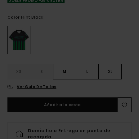
DOBLE PROMO -25% EXTRA
Flint Black
Color
XS
S
M
L
XL
Ver Guía De Tallas
Añadir a la cesta
Domicilio o Entrega en punto de
recogida