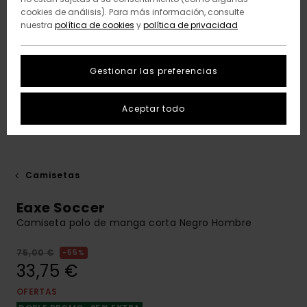
cookies de análisis). Para más información, consulte
nuestra
política de cookies
y
política de privacidad
Gestionar las preferencias
Aceptar todo
Camisetas
Eaxe Soccer
Camiseta polo de manga corta Negro Hombre
75,00 €
55%
33,75 €
OFERTAS