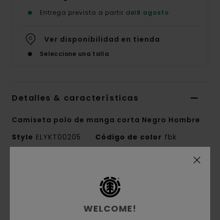
Entrega prevista a partir del
8 agosto
Ver disponibilidad en tienda
Seleccione una talla
Detalles & características
Camiseta polo de manga corta Negro Hombre
Style
ELYKT00205
Código de color
fbk
Características
Tejido:
poliéster
Tejido:
Tejido en malla de punto doble [140
WELCOME!
g/m2]