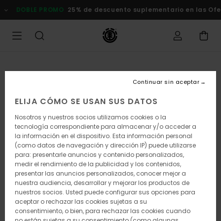
Pasar
DOBLE PROMO
25% de descuento suplementario en las Ofert
a
la
información
del
producto
Continuar sin aceptar
ELIJA CÓMO SE USAN SUS DATOS
Nosotros y nuestros socios utilizamos cookies o la
tecnología correspondiente para almacenar y/o acceder a
la información en el dispositivo. Esta información personal
(como datos de navegación y dirección IP) puede utilizarse
para: presentarle anuncios y contenido personalizados,
medir el rendimiento de la publicidad y los contenidos,
presentar las anuncios personalizados, conocer mejor a
nuestra audiencia, desarrollar y mejorar los productos de
nuestros socios. Usted puede configurar sus opciones para
aceptar o rechazar las cookies sujetas a su
consentimiento, o bien, para rechazar las cookies cuando
no están sujetas a su consentimiento (como algunas