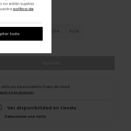
o no están sujetas
nuestra
política de
8
S/10
M/12
L/14
XL/16
ptar todo
er Guía De Tallas
Agotado
e artículo se encuentra fuera de stock.
prar otras opciones
Ver disponibilidad en tienda
Seleccione una talla