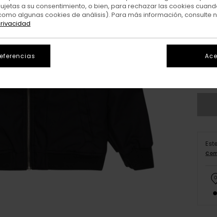
sujetas a su consentimiento, o bien, para rechazar las cookies cuand
como algunas cookies de análisis). Para más información, consulte 
privacidad
XS/
referencias
Ace
V
Est
Com