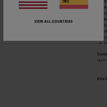
F
R
C
B
VIEW ALL COUNTRIES
B
O
pec
P
Com
reci
Env