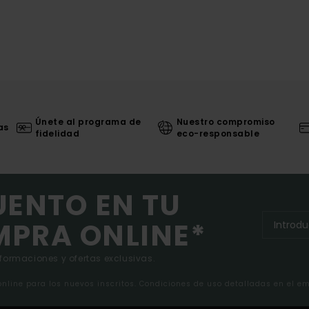
Únete al programa de
Nuestro compromiso
as
fidelidad
eco-responsable
UENTO EN TU
MPRA ONLINE*
nformaciones y ofertas exclusivas.
 online para los nuevos inscritos. Condiciones de uso detalladas en el e