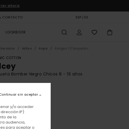
rar ahora
& CONTACTO
TARJETA DE REGALO
ESP / ES
TIENDAS
LOOKBOOK
De Inicio
Niños
Ropa
Abrigos Y Chaquetas
IC COTTON
lcey
ueta Bomber Negro Chicos 8 - 16 años
,00 €
Continuar sin aceptar
E PROMO -25% EXTRA
acenar y/o acceder
dirección IP)
Flint Black
r
nto de la
tra audiencia,
nes para aceptar o