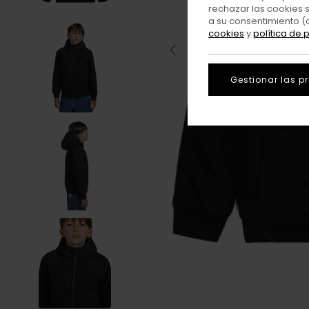
rechazar las cookies 
a su consentimiento (
cookies
y
política de 
Gestionar las p