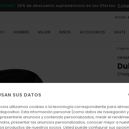
 PROMO
25% de descuento suplementario en las Ofertas
Comp
AYUDA 
MO
HOMBRE
MUJER
NIÑOS
ACCESORIOS
SKATE
Página 
ORGAN
Du
Chaq
110
USAN SUS DATOS
DOBL
ocios utilizamos cookies o la tecnología correspondiente para alm
 dispositivo. Esta información personal (como datos de navegación y 
Colo
: presentarle anuncios y contenido personalizados, medir el rendimie
enidos, presentar las anuncios personalizados, conocer mejor a nues
 los productos de nuestros socios. Usted puede configurar sus opcio