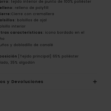
orro:
tejido interior de punto de 100% poliéster
elleno:
relleno de polyfill
ierre:
Cierre con cremallera
olsillos:
bolsillos de ojal
olsillo interior
tras características:
icono bordado en el
ho
uños y dobladillo de canalé
posición
[Tejido principal] 65% poliéster
clado, 35% algodón
íos y Devoluciones