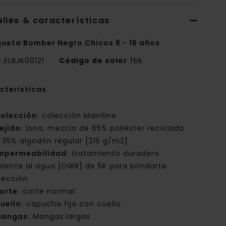
lles & características
ueta Bomber Negro Chicos 8 - 16 años
e
ELBJK00121
Código de color
fbk
cterísticas
olección:
colección Mainline
ejido:
lona, mezcla de 65% poliéster reciclado
 35% algodón regular [215 g/m2]
mpermeabilidad:
tratamiento duradero
elente al agua [DWR] de 5K para brindarte
tección
orte:
corte normal
uello:
capucha fija con cuello
angas:
Mangas largas