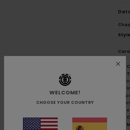
Deta
Chaq
Styl
Cara
C
T
con
I
WELCOME!
rep
CHOOSE YOUR COUNTRY
pro
c
C
M