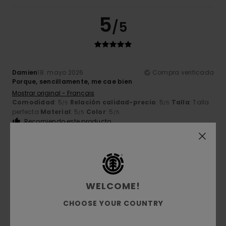
5
/5
Damien
18. mayo 2026
Compra verificada
Porque, sencillamente, me cae bien
Mostrar original - Français
Comodidad
: 5
Relación calidad-precio
: 5
Talla
: Talla
/5
/5
perfecta
Material
: 5
Color
: 5
/5
/5
Recomiendo este producto
5
/5
WELCOME!
David
14. abril 2026
Compra verificada
CHOOSE YOUR COUNTRY
Chaqueta emblemática de la marca
Mostrar original - Français