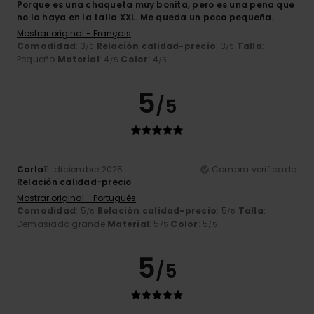
Porque es una chaqueta muy bonita, pero es una pena que
no la haya en la talla XXL. Me queda un poco pequeña.
Mostrar original - Français
Comodidad
: 3
Relación calidad-precio
: 3
Talla
:
/5
/5
Pequeño
Material
: 4
Color
: 4
/5
/5
5
/5
Carla
11. diciembre 2025
Compra verificada
Relación calidad-precio
Mostrar original - Português
Comodidad
: 5
Relación calidad-precio
: 5
Talla
:
/5
/5
Demasiado grande
Material
: 5
Color
: 5
/5
/5
5
/5