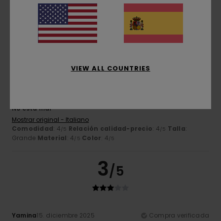
Comodidad
: 4
Relación calidad-precio
: 5
Talla
:
/5
/5
Pequeño
Material
: 5
Color
: 5
/5
/5
Recomiendo este producto
4
/5
VIEW ALL COUNTRIES
Silvano
16. diciembre 2025
Compra verificada
No está mal
Mostrar original - Italiano
Comodidad
: 4
Relación calidad-precio
: 4
Talla
:
/5
/5
Grande
Material
: 4
Color
: 4
/5
/5
3
/5
Yamina
15. diciembre 2025
Compra verificada