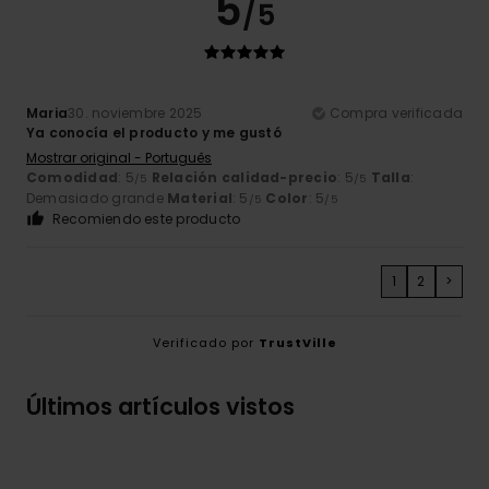
5
/5
Maria
30. noviembre 2025
Compra verificada
Ya conocía el producto y me gustó
Mostrar original - Português
Comodidad
: 5
Relación calidad-precio
: 5
Talla
:
/5
/5
Demasiado grande
Material
: 5
Color
: 5
/5
/5
Recomiendo este producto
1
2
>
Verificado por
TrustVille
Últimos artículos vistos