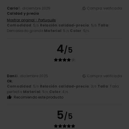
Carla
11. diciembre 2025
Compra verificada
Calidad y precio
Mostrar original - Português
Comodidad
: 5
Relación calidad-precio
: 5
Talla
:
/5
/5
Demasiado grande
Material
: 5
Color
: 5
/5
/5
4
/5
Dani
9. diciembre 2025
Compra verificada
Ok.
Comodidad
: 5
Relación calidad-precio
: 3
Talla
: Talla
/5
/5
perfecta
Material
: 5
Color
: 4
/5
/5
Recomiendo este producto
5
/5