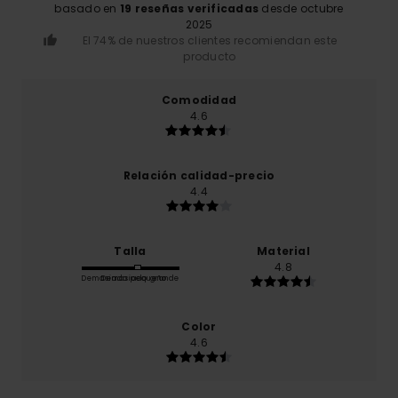
basado en
19 reseñas verificadas
desde octubre
2025
El 74% de nuestros clientes recomiendan este
producto
Comodidad
4.6
Relación calidad-precio
4.4
Talla
Material
4.8
Demasiado pequeño
Demasiado grande
Color
4.6