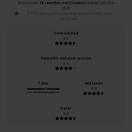
basado en
19 reseñas verificadas
desde octubre
2025
El 74% de nuestros clientes recomiendan este
producto
Comodidad
4.6
Relación calidad-precio
4.4
Talla
Material
4.8
Demasiado pequeño
Demasiado grande
Color
4.6