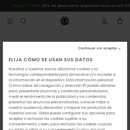
Pasar
DOBLE PROMO
25% de descuento suplementario en las Ofertas
a
la
información
del
producto
Continuar sin aceptar
ELIJA CÓMO SE USAN SUS DATOS
Nosotros y nuestros socios utilizamos cookies o la
tecnología correspondiente para almacenar y/o acceder a
la información en el dispositivo. Esta información personal
(como datos de navegación y dirección IP) puede utilizarse
para: presentarle anuncios y contenido personalizados,
medir el rendimiento de la publicidad y los contenidos,
presentar las anuncios personalizados, conocer mejor a
nuestra audiencia, desarrollar y mejorar los productos de
nuestros socios. Usted puede configurar sus opciones para
aceptar o rechazar las cookies sujetas a su
consentimiento, o bien, para rechazar las cookies cuando
no están sujetas a su consentimiento (como algunas