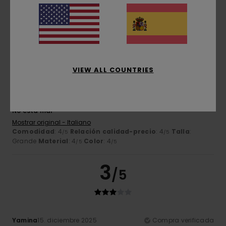
Comodidad
: 4
Relación calidad-precio
: 5
Talla
:
/5
/5
Pequeño
Material
: 5
Color
: 5
/5
/5
Recomiendo este producto
4
/5
VIEW ALL COUNTRIES
Silvano
16. diciembre 2025
Compra verificada
No está mal
Mostrar original - Italiano
Comodidad
: 4
Relación calidad-precio
: 4
Talla
:
/5
/5
Grande
Material
: 4
Color
: 4
/5
/5
3
/5
Yamina
15. diciembre 2025
Compra verificada