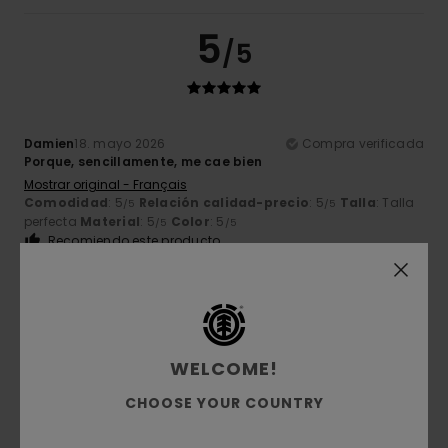
5
/5
Damien
18. mayo 2026
Compra verificada
Porque, sencillamente, me cae bien
Mostrar original - Français
Comodidad
: 5
Relación calidad-precio
: 5
Talla
: Talla
/5
/5
perfecta
Material
: 5
Color
: 5
/5
/5
Recomiendo este producto
5
/5
WELCOME!
David
14. abril 2026
Compra verificada
CHOOSE YOUR COUNTRY
Chaqueta emblemática de la marca
Mostrar original - Français