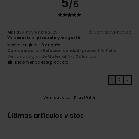
5
/5
Maria
30. noviembre 2025
Compra verificada
Ya conocía el producto y me gustó
Mostrar original - Português
Comodidad
: 5
Relación calidad-precio
: 5
Talla
:
/5
/5
Demasiado grande
Material
: 5
Color
: 5
/5
/5
Recomiendo este producto
1
2
>
Verificado por
TrustVille
Últimos artículos vistos