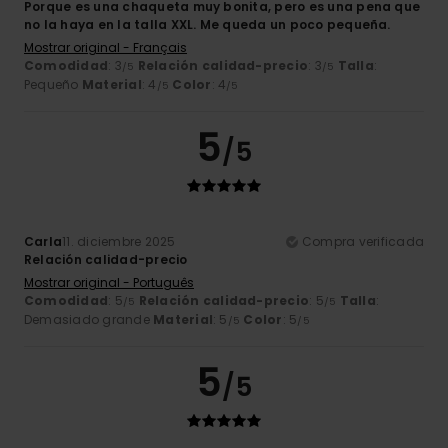
Porque es una chaqueta muy bonita, pero es una pena que
no la haya en la talla XXL. Me queda un poco pequeña.
Mostrar original - Français
Comodidad
: 3
Relación calidad-precio
: 3
Talla
:
/5
/5
Pequeño
Material
: 4
Color
: 4
/5
/5
5
/5
Carla
11. diciembre 2025
Compra verificada
Relación calidad-precio
Mostrar original - Português
Comodidad
: 5
Relación calidad-precio
: 5
Talla
:
/5
/5
Demasiado grande
Material
: 5
Color
: 5
/5
/5
5
/5