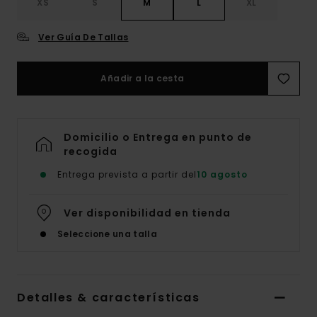
XS
S
M
L
XL
Ver Guía De Tallas
Añadir a la cesta
Domicilio o Entrega en punto de
recogida
Entrega prevista a partir del
10 agosto
Ver disponibilidad en tienda
Seleccione una talla
Detalles & características