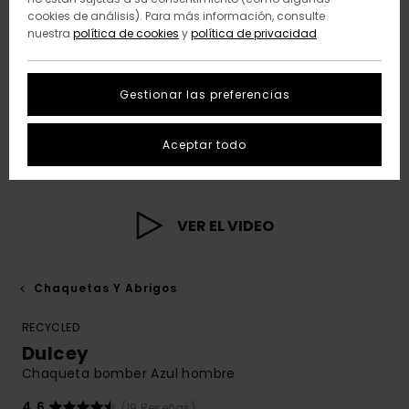
cookies de análisis). Para más información, consulte
nuestra
política de cookies
y
política de privacidad
Gestionar las preferencias
Aceptar todo
VER EL VIDEO
Chaquetas Y Abrigos
RECYCLED
Dulcey
Chaqueta bomber Azul hombre
4.6
(19 Reseñas)