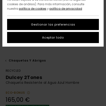
cookies de análisis). Para más información, consulte
nuestra
política de cookies
y
política de privacidad
Gestionar las preferencias
Aceptar todo
Chaquetas Y Abrigos
RECYCLED
Dulcey 2Tones
Chaqueta Resistente al Agua Azul Hombre
ECO-BONUS
165,00 €