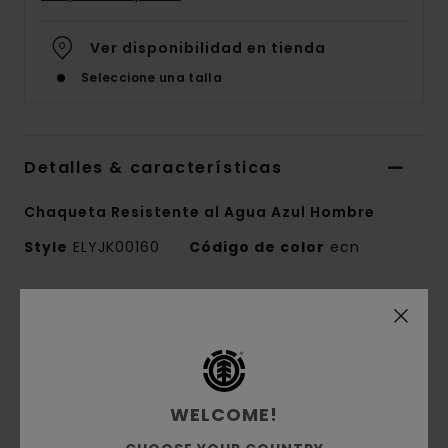
Ver disponibilidad en tienda
Seleccione una talla
Detalles & características
Chaqueta Resistente al Agua Azul Hombre
Style
ELYJK00160
Código de color
ecn
Características
Tejido:
mezcla de algodón y poliéster
reciclado [215 g/m2]
Impermeabilidad:
Tejido con tratamiento
WELCOME!
duradero que repele el agua (DWR) para