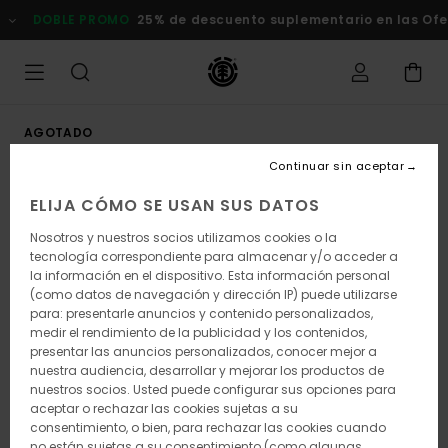
Pasar
DOBLE PROMO
25% de descuento suplementario en las Ofert
a
la
información
del
producto
AGOTADO
Continuar sin aceptar
ELIJA CÓMO SE USAN SUS DATOS
Nosotros y nuestros socios utilizamos cookies o la
tecnología correspondiente para almacenar y/o acceder a
la información en el dispositivo. Esta información personal
(como datos de navegación y dirección IP) puede utilizarse
para: presentarle anuncios y contenido personalizados,
medir el rendimiento de la publicidad y los contenidos,
presentar las anuncios personalizados, conocer mejor a
nuestra audiencia, desarrollar y mejorar los productos de
nuestros socios. Usted puede configurar sus opciones para
aceptar o rechazar las cookies sujetas a su
consentimiento, o bien, para rechazar las cookies cuando
no están sujetas a su consentimiento (como algunas