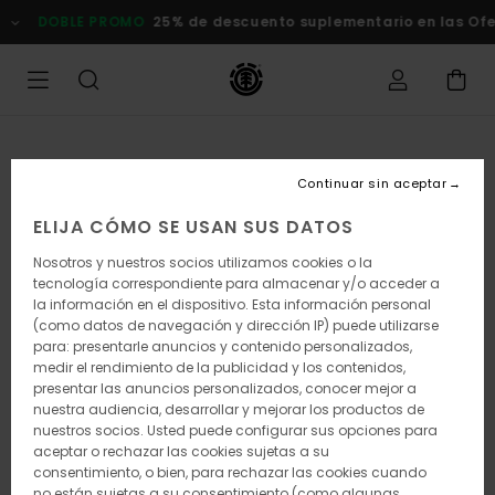
Pasar
DOBLE PROMO
25% de descuento suplementario en las Oferta
a
la
información
del
producto
Continuar sin aceptar
ELIJA CÓMO SE USAN SUS DATOS
Nosotros y nuestros socios utilizamos cookies o la
tecnología correspondiente para almacenar y/o acceder a
la información en el dispositivo. Esta información personal
(como datos de navegación y dirección IP) puede utilizarse
para: presentarle anuncios y contenido personalizados,
medir el rendimiento de la publicidad y los contenidos,
presentar las anuncios personalizados, conocer mejor a
nuestra audiencia, desarrollar y mejorar los productos de
nuestros socios. Usted puede configurar sus opciones para
aceptar o rechazar las cookies sujetas a su
consentimiento, o bien, para rechazar las cookies cuando
no están sujetas a su consentimiento (como algunas