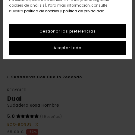
cookies de análisis). Para más información, consulte
nuestra
política de cookies
y
política de privacidad
Gestionar las preferencias
Aceptar todo
Sudaderas Con Cuello Redondo
RECYCLED
Dual
Sudadera Rosa Hombre
5.0
(1 Reseñas)
ECO-BONUS
65,00 €
63%