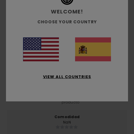
Envíos y Devoluciones
WELCOME!
CHOOSE YOUR COUNTRY
Reseñas de los clientes
Puntuación media
5.0
/5
VIEW ALL COUNTRIES
basado en
1 reseñas verificadas
desde enero 2026
El 100% de nuestros clientes recomiendan este
producto
Comodidad
NaN