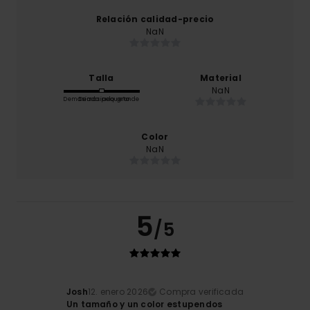
Relación calidad-precio
NaN
Talla
Material
NaN
Demasiado pequeño
Demasiado grande
Color
NaN
5
/5
Josh
12. enero 2026
Compra verificada
Un tamaño y un color estupendos