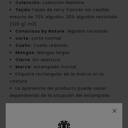
Colección:
colección Mainline
Tejido:
Tejido de terry francés sin cepillar
mezcla de 70% algodón, 30% algodón reciclado
[320 g/ m2]
Conscious by Nature:
Algodón reciclado
corte:
corte normal
Cuello:
Cuello redondo
Mangas:
Mangas largas
Cierre:
Sin abertura
Marca:
estampado frontal
Etiqueta rectangular de la marca en la
costura
La apariencia del producto puede variar
dependiendo de la situación del estampado
Composición
[Tejido principal] 70% algodón, 30%
algodón reciclado