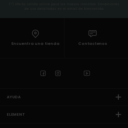
(*) Oferta valida online para los nuevos inscritos. Condiciones
de uso detalladas en el email de bienvenida
Encuentra una tienda
Contactenos
AYUDA
ELEMENT