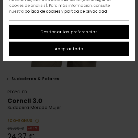
cookies de análisis). Para más información, consulte
nuestra
política de cookies
y
política de privacidad
Gestionar las preferencias
Aceptar todo
Sudaderas & Polares
RECYCLED
Cornell 3.0
Sudadera Morado Mujer
ECO-BONUS
65,00 €
63%
24,37 €