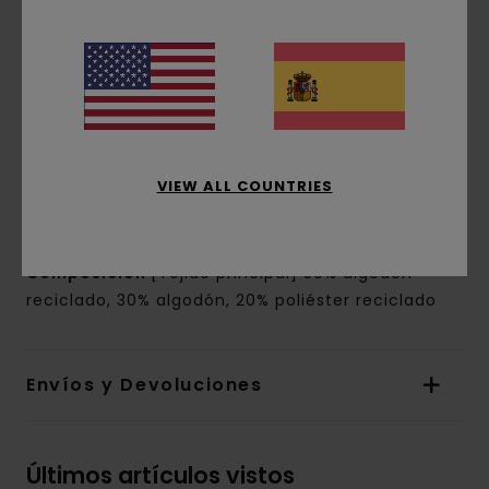
algodón reciclado, 30% algodón regular y 20%
poliéster reciclado [350 g/ m2]
Conscious by Nature:
Algodón reciclado
Tinte:
tinte de pigmentos
Corte:
ajuste relajado
Cuello:
Cuello redondo
Mangas:
Mangas largas
VIEW ALL COUNTRIES
Cierre:
Sin abertura
Marca:
logo bordado en el pecho
Composición
[Tejido principal] 50% algodón
reciclado, 30% algodón, 20% poliéster reciclado
Envíos y Devoluciones
Últimos artículos vistos