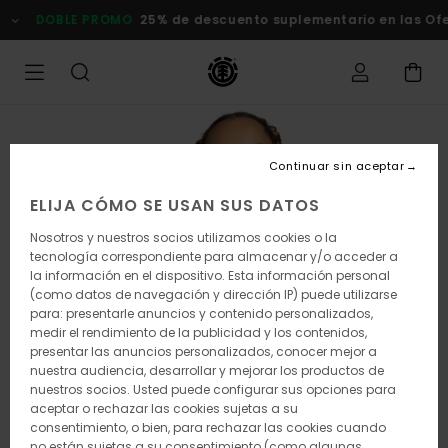
Pasar
DOBLE PROMO
25% de descuento suplementario en las Ofert
a
la
información
del
producto
Continuar sin aceptar
ELIJA CÓMO SE USAN SUS DATOS
Nosotros y nuestros socios utilizamos cookies o la
tecnología correspondiente para almacenar y/o acceder a
la información en el dispositivo. Esta información personal
(como datos de navegación y dirección IP) puede utilizarse
para: presentarle anuncios y contenido personalizados,
medir el rendimiento de la publicidad y los contenidos,
presentar las anuncios personalizados, conocer mejor a
nuestra audiencia, desarrollar y mejorar los productos de
nuestros socios. Usted puede configurar sus opciones para
aceptar o rechazar las cookies sujetas a su
consentimiento, o bien, para rechazar las cookies cuando
no están sujetas a su consentimiento (como algunas