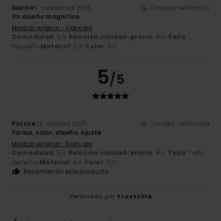
Marine
9. noviembre 2025
Compra verificada
Un diseño magnífico
Mostrar original - Français
Comodidad
: 5
Relación calidad-precio
: 4
Talla
:
/5
/5
Pequeño
Material
: 5
Color
: 5
/5
/5
5
/5
Patrice
23. octubre 2025
Compra verificada
forma, color, diseño, ajuste
Mostrar original - Français
Comodidad
: 5
Relación calidad-precio
: 4
Talla
: Talla
/5
/5
perfecta
Material
: 4
Color
: 5
/5
/5
Recomiendo este producto
Verificado por
TrustVille