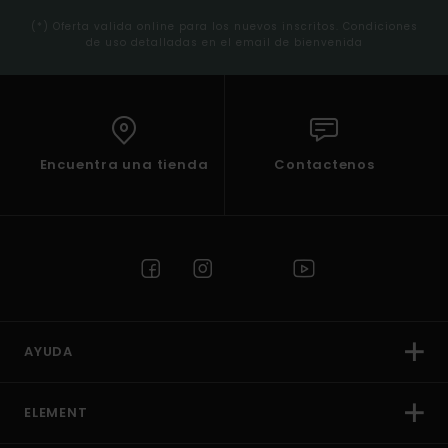
(*) Oferta valida online para los nuevos inscritos. Condiciones
de uso detalladas en el email de bienvenida
Encuentra una tienda
Contactenos
AYUDA
ELEMENT