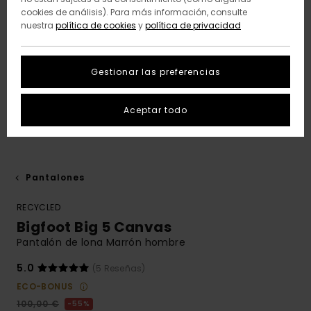
cookies de análisis). Para más información, consulte
nuestra
política de cookies
y
política de privacidad
Gestionar las preferencias
Aceptar todo
Pantalones
RECYCLED
Bigfoot Big 5 Canvas
Pantalón de lona Marrón hombre
5.0
(5 Reseñas)
ECO-BONUS
100,00 €
55%