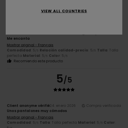
5
/5
VIEW ALL COUNTRIES
Thomas
7. febrero 2026
Compra verificada
Me encanta
Mostrar original - Français
Comodidad
: 5
Relación calidad-precio
: 5
Talla
: Talla
/5
/5
perfecta
Material
: 5
Color
: 5
/5
/5
Recomiendo este producto
5
/5
Client anonyme vérifié
24. enero 2026
Compra verificada
Unos pantalones muy cómodos
Mostrar original - Français
Comodidad
: 5
Talla
: Talla perfecta
Material
: 5
Color
:
/5
/5
5