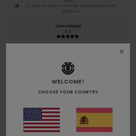
2025
El 80% de nuestros clientes recomiendan este
producto
Comodidad
5.0
Relación calidad-precio
4.3
Talla
Material
WELCOME!
4.6
Demasiado pequeño
Demasiado grande
CHOOSE YOUR COUNTRY
Color
4.8