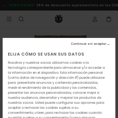
Pasar
DOBLE PROMO
25% de descuento suplementario en las Of
a
la
información
del
producto
Continuar sin aceptar
ELIJA CÓMO SE USAN SUS DATOS
Nosotros y nuestros socios utilizamos cookies o la
tecnología correspondiente para almacenar y/o acceder a
la información en el dispositivo. Esta información personal
(como datos de navegación y dirección IP) puede utilizarse
para: presentarle anuncios y contenido personalizados,
medir el rendimiento de la publicidad y los contenidos,
presentar las anuncios personalizados, conocer mejor a
nuestra audiencia, desarrollar y mejorar los productos de
nuestros socios. Usted puede configurar sus opciones para
aceptar o rechazar las cookies sujetas a su
consentimiento, o bien, para rechazar las cookies cuando
no están sujetas a su consentimiento (como algunas