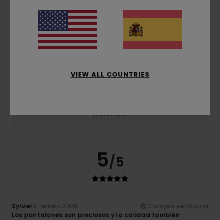
Relación calidad-precio
5.0
Talla
Material
5.0
Demasiado pequeño
Demasiado grande
VIEW ALL COUNTRIES
Color
5.0
5
/5
Sylvie
13. febrero 2026
Compra verificada
Los pantalones son preciosos y la calidad también