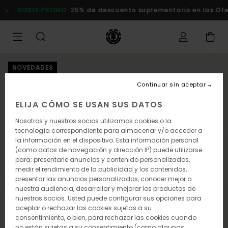
Pasar
DOBLE PROMO
25% de descuento suplementario en las Ofertas
a
la
información
del
producto
NOVEDADES
Continuar sin aceptar
ELIJA CÓMO SE USAN SUS DATOS
Nosotros y nuestros socios utilizamos cookies o la
tecnología correspondiente para almacenar y/o acceder a
la información en el dispositivo. Esta información personal
(como datos de navegación y dirección IP) puede utilizarse
para: presentarle anuncios y contenido personalizados,
medir el rendimiento de la publicidad y los contenidos,
presentar las anuncios personalizados, conocer mejor a
nuestra audiencia, desarrollar y mejorar los productos de
nuestros socios. Usted puede configurar sus opciones para
aceptar o rechazar las cookies sujetas a su
consentimiento, o bien, para rechazar las cookies cuando
no están sujetas a su consentimiento (como algunas