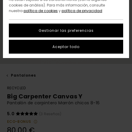
cookies de análisis). Para más información, consulte
nuestra
política de cookies
y
política de privacidad
Gestionar las preferencias
Aceptar todo
Pantalones
RECYCLED
Big Carpenter Canvas Y
Pantalón de carpintero Marrón chicos 8-16
5.0
(3 Reseñas)
ECO-BONUS
80,00 €