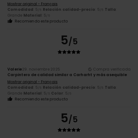
Mostrar original - Français
Comodidad
: 5
Relación calidad-precio
: 5
Talla
:
/5
/5
Grande
Material
: 5
/5
Recomiendo este producto
5
/5
Valerie
29. noviembre 2025
Compra verificada
Carpintero de calidad similar a Carharht y más asequible
Mostrar original - Français
Comodidad
: 5
Relación calidad-precio
: 5
Talla
:
/5
/5
Grande
Material
: 5
Color
: 5
/5
/5
Recomiendo este producto
5
/5