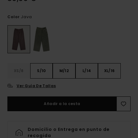
Java
Color
XS/8
S/10
M/12
L/14
XL/16
Ver Guía De Tallas
Añadir a la cesta
Domicilio o Entrega en punto de
recogida