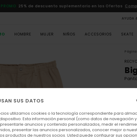
 PROMO
25% de descuento suplementario en las Ofertas
Comp
AYUDA 
MO
HOMBRE
MUJER
NIÑOS
ACCESORIOS
SKATE
Página 
RECYC
Bi
Pant
5.0
ECO-
USAN SUS DATOS
110,0
57,
ocios utilizamos cookies o la tecnología correspondiente para alm
 dispositivo. Esta información personal (como datos de navegación y 
OFER
: presentarle anuncios y contenido personalizados, medir el rendimie
enidos, presentar las anuncios personalizados, conocer mejor a nues
DOBL
 los productos de nuestros socios. Usted puede configurar sus opcio