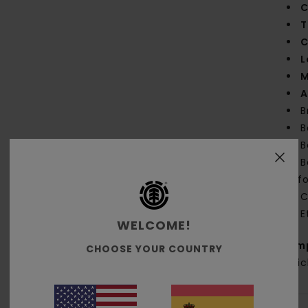
C
T
C
L
M
A
B
B
B
B
ref
C
E
WELCOME!
Com
CHOOSE YOUR COUNTRY
recic