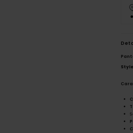
Deta
Pant
Styl
Cara
C
T
S
P
C