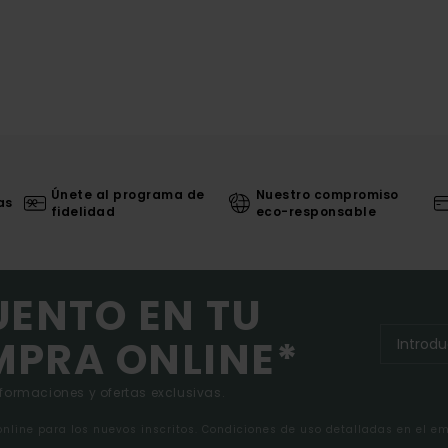
Únete al programa de
Nuestro compromiso
as
fidelidad
eco-responsable
UENTO EN TU
MPRA ONLINE*
nformaciones y ofertas exclusivas.
 online para los nuevos inscritos. Condiciones de uso detalladas en el e