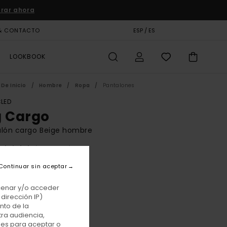
rar ahora
& CONTACTO
TARJETA DE REGALO
ESP / ES
TIENDAS
LOOKBOOK
De Inicio
Hombre
Ropa
Pantalones
LED
g Cargo
alón cargo Beige hombre
(1 Reseñas)
BONUS
Continuar sin aceptar
0 €
48%
75 €
acenar y/o acceder
dirección IP)
TAS
nto de la
tra audiencia,
E PROMO -25% EXTRA
nes para aceptar o