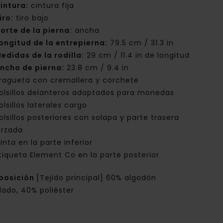
intura:
cintura fija
iro:
tiro bajo
orte de la pierna:
ancha
ongitud de la entrepierna:
79.5 cm / 31.3 in
edidas de la rodilla:
29 cm / 11.4 in de longitud
ncho de pierna:
23.8 cm / 9.4 in
ragueta con cremallera y corchete
olsillos delanteros adaptados para monedas
olsillos laterales cargo
olsillos posteriores con solapa y parte trasera
orzada
inta en la parte inferior
tiqueta Element Co en la parte posterior
posición
[Tejido principal] 60% algodón
lado, 40% poliéster