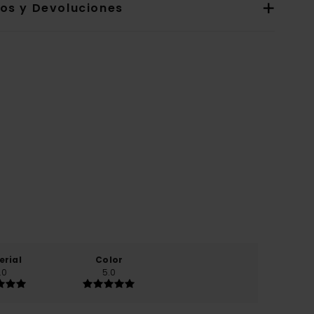
íos y Devoluciones
erial
Color
.0
5.0