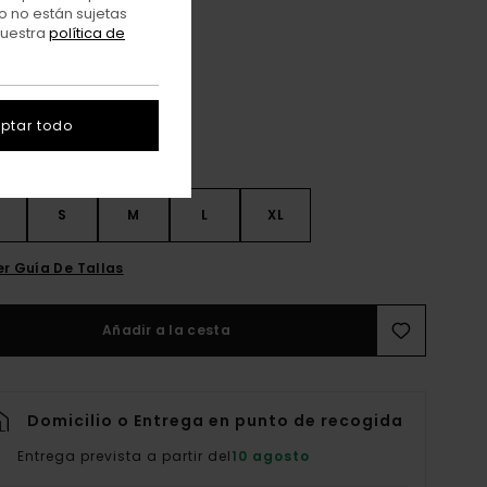
o no están sujetas
nuestra
política de
Aluminum
r
ptar todo
S
S
M
L
XL
er Guía De Tallas
Añadir a la cesta
Domicilio o Entrega en punto de recogida
Entrega prevista a partir del
10 agosto