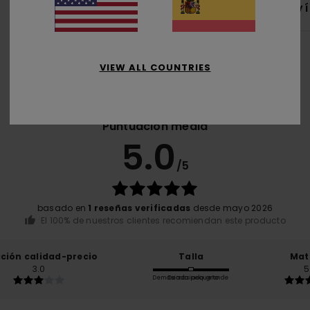
Env
VIEW ALL COUNTRIES
Puntuación media
5.0
/5
basado en
1 reseñas verificadas
desde mayo 2026
El 100% de nuestros clientes recomiendan este producto
ación calidad-precio
Talla
Mat
3.0
5
Demasiado pequeño
Demasiado grande