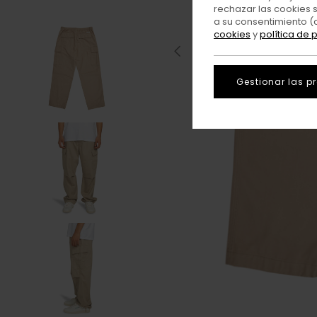
rechazar las cookies 
a su consentimiento (
cookies
y
política de 
Gestionar las p