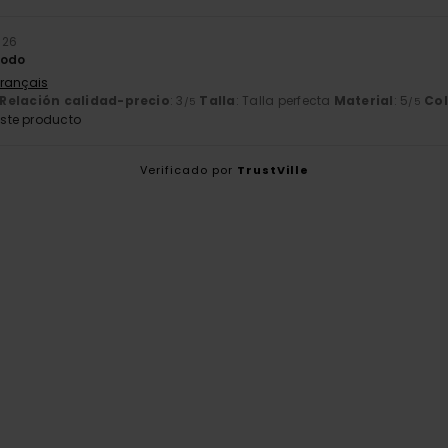
026
modo
Français
Relación calidad-precio
: 3
Talla
: Talla perfecta
Material
: 5
Col
/5
/5
ste producto
Verificado por
TrustVille