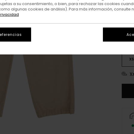
sujetas a su consentimiento, o bien, para rechazar las cookies cuand
como algunas cookies de análisis). Para más información, consulte 
Colo
privacidad
referencias
Ace
X
V