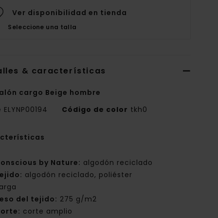
Ver disponibilidad en tienda
Seleccione una talla
lles & características
alón cargo Beige hombre
e
ELYNP00194
Código de color
tkh0
cterísticas
onscious by Nature:
algodón reciclado
ejido:
algodón reciclado, poliéster
arga
eso del tejido:
275 g/m2
orte:
corte amplio