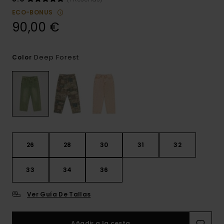
ECO-BONUS
90,00 €
Deep Forest
Color
26
28
30
31
32
33
34
36
Ver Guía De Tallas
Añadir a la cesta