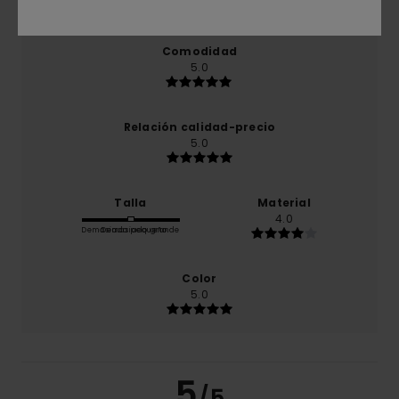
producto
Comodidad
5.0
Relación calidad-precio
5.0
Talla
Material
4.0
Demasiado pequeño
Demasiado grande
Color
5.0
5
/5