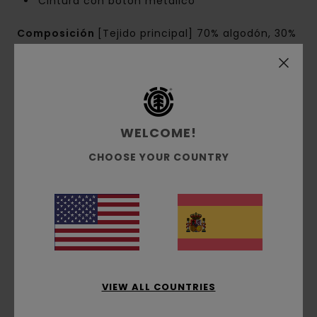
Cintura con botón metálico
Composición
[Tejido principal] 70% algodón, 30%
algodón reciclado
Envíos y Devoluciones
WELCOME!
CHOOSE YOUR COUNTRY
Reseñas de los clientes
Puntuación media
5.0
/5
VIEW ALL COUNTRIES
basado en
1 reseñas verificadas
desde julio 2026
El 100% de nuestros clientes recomiendan este