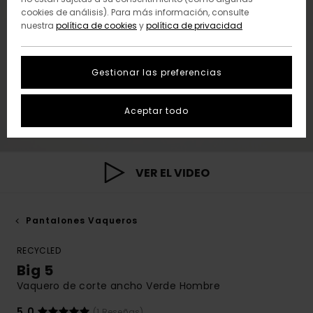
cookies de análisis). Para más información, consulte
nuestra
política de cookies
y
política de privacidad
Gestionar las preferencias
Aceptar todo
VER EL VIDEO
Pantalones Vaqueros
RECYCLED
Big 5
Vaquero de corte ancho Verde Hombre
5.0
(1 Reseñas)