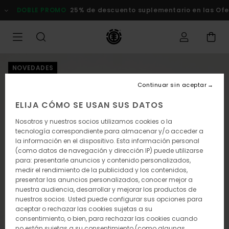
Pasar
DOBLE PROMO
25% de descuento suplementario en las Oferta
a
la
información
del
producto
NOVEDADES
Continuar sin aceptar
ELIJA CÓMO SE USAN SUS DATOS
Nosotros y nuestros socios utilizamos cookies o la
tecnología correspondiente para almacenar y/o acceder a
la información en el dispositivo. Esta información personal
(como datos de navegación y dirección IP) puede utilizarse
para: presentarle anuncios y contenido personalizados,
medir el rendimiento de la publicidad y los contenidos,
presentar las anuncios personalizados, conocer mejor a
nuestra audiencia, desarrollar y mejorar los productos de
nuestros socios. Usted puede configurar sus opciones para
aceptar o rechazar las cookies sujetas a su
consentimiento, o bien, para rechazar las cookies cuando
no están sujetas a su consentimiento (como algunas