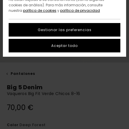
cookies de análisis). Para más información, consulte
nuestra
política de cookies
y
política de privacidad
Gestionar las preferencias
Aceptar todo
Pantalones
Big 5 Denim
Vaqueros Big Fit Verde Chicos 8-16
70,00 €
Deep Forest
Color