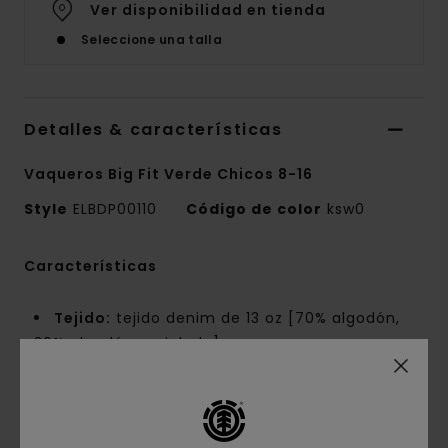
Ver disponibilidad en tienda
Seleccione una talla
Detalles & características
Vaqueros Big Fit Verde Chicos 8-16
Style
ELBDP00110
Código de color
ksw0
Características
Tejido:
tejido denim de 13 oz [70% algodón,
30% algodón reciclado]
Corte:
corte amplio
Cintura fija
Entrepierna baja
Corte recto