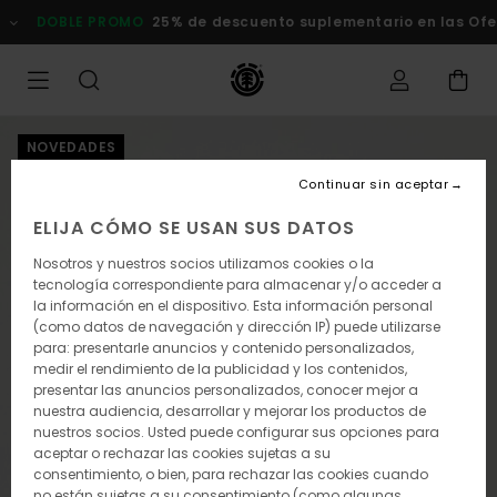
Pasar
DOBLE PROMO
25% de descuento suplementario en las Oferta
a
la
información
del
producto
NOVEDADES
Continuar sin aceptar
ELIJA CÓMO SE USAN SUS DATOS
Nosotros y nuestros socios utilizamos cookies o la
tecnología correspondiente para almacenar y/o acceder a
la información en el dispositivo. Esta información personal
(como datos de navegación y dirección IP) puede utilizarse
para: presentarle anuncios y contenido personalizados,
medir el rendimiento de la publicidad y los contenidos,
presentar las anuncios personalizados, conocer mejor a
nuestra audiencia, desarrollar y mejorar los productos de
nuestros socios. Usted puede configurar sus opciones para
aceptar o rechazar las cookies sujetas a su
consentimiento, o bien, para rechazar las cookies cuando
no están sujetas a su consentimiento (como algunas