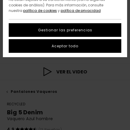
cookies de análisis). Para más información, consulte
nuestra
política de cookies
y
política de privacidad
Gestionar las preferencias
Aceptar todo
VER EL VIDEO
Pantalones Vaqueros
RECYCLED
Big 5 Denim
Vaquero Azul hombre
4.9
(13 Reseñas)