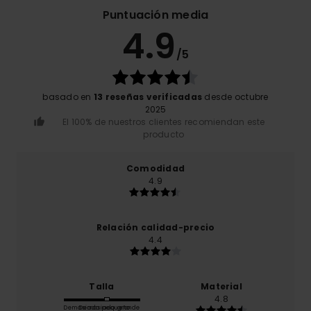
Puntuación media
4.9
/5
basado en
13 reseñas verificadas
desde octubre
2025
El 100% de nuestros clientes recomiendan este
producto
Comodidad
4.9
Relación calidad-precio
4.4
Talla
Material
4.8
Demasiado pequeño
Demasiado grande