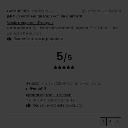
Geraldine
25. marzo 2026
Compra verificada
¡Mi hijo está encantado con su compra!
Mostrar original - Français
Comodidad
: 5
Relación calidad-precio
: 5
Talla
: Talla
/5
/5
perfecta
Color
: 5
/5
Recomiendo este producto
5
/5
Jens
22. marzo 2026
Compra verificada
¡¡¡Genial!!!
Mostrar original - Deutsch
Talla
: Demasiado grande
Recomiendo este producto
1
2
>