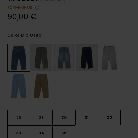
ECO-BONUS
90,00 €
Mid Used
Color
26
28
30
31
32
33
34
36