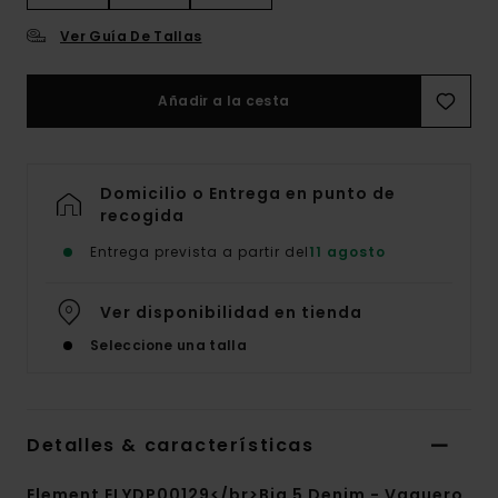
Ver Guía De Tallas
Añadir a la cesta
Domicilio o Entrega en punto de
recogida
Entrega prevista a partir del
11 agosto
Ver disponibilidad en tienda
Seleccione una talla
Detalles & características
Element ELYDP00129</br>Big 5 Denim - Vaquero