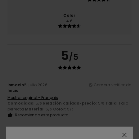
Color
4.6
5
/5
Ismaelo
5. julio 2026
Compra verificada
Inicio
Mostrar original - Français
Comodidad
: 5
Relación calidad-precio
: 5
Talla
: Talla
/5
/5
perfecta
Material
: 5
Color
: 5
/5
/5
Recomiendo este producto
4
/5