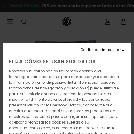
Pasar
DOBLE PROMO
25% de descuento suplementario en las Ofertas
a
la
información
del
producto
Continuar sin aceptar
ELIJA CÓMO SE USAN SUS DATOS
Nosotros y nuestros socios utilizamos cookies o la
tecnología correspondiente para almacenar y/o acceder a
la información en el dispositivo. Esta información personal
(como datos de navegación y dirección IP) puede utilizarse
para: presentarle anuncios y contenido personalizados,
medir el rendimiento de la publicidad y los contenidos,
presentar las anuncios personalizados, conocer mejor a
nuestra audiencia, desarrollar y mejorar los productos de
nuestros socios. Usted puede configurar sus opciones para
aceptar o rechazar las cookies sujetas a su
consentimiento, o bien, para rechazar las cookies cuando
no están sujetas a su consentimiento (como algunas