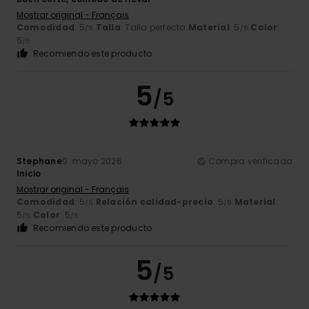
Mostrar original - Français
Comodidad
: 5
Talla
: Talla perfecta
Material
: 5
Color
:
/5
/5
5
/5
Recomiendo este producto
5
/5
Stephane
9. mayo 2026
Compra verificada
Inicio
Mostrar original - Français
Comodidad
: 5
Relación calidad-precio
: 5
Material
:
/5
/5
5
Color
: 5
/5
/5
Recomiendo este producto
5
/5