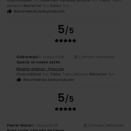
Comodidad
: 5
Relación calidad-precio
: 3
Talla
: Talla
/5
/5
perfecta
Material
: 5
Color
: 5
/5
/5
Recomiendo este producto
5
/5
Gaboreiau
18. mayo 2026
Compra verificada
Quería un nuevo estilo
Mostrar original - Français
Comodidad
: 5
Talla
: Talla perfecta
Material
: 5
/5
/5
Recomiendo este producto
5
/5
Pierre-Marie
13. mayo 2026
Compra verificada
Buen corte, cómodo de llevar