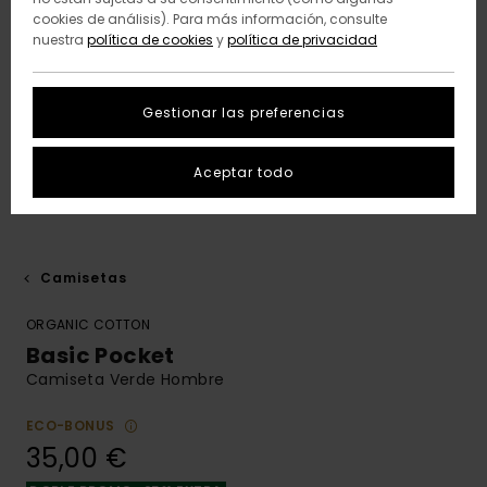
cookies de análisis). Para más información, consulte
nuestra
política de cookies
y
política de privacidad
Gestionar las preferencias
Aceptar todo
Camisetas
ORGANIC COTTON
Basic Pocket
Camiseta Verde Hombre
ECO-BONUS
35,00 €