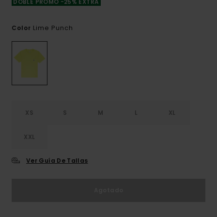
DOBLE PROMO -25% EXTRA
Lime Punch
Color
XS
S
M
L
XL
XXL
Ver Guía De Tallas
Agotado