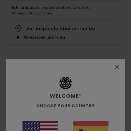
Este artículo se encuentra fuera de stock.
Comprar otras opciones
Ver disponibilidad en tienda
Seleccione una talla
Detalles & características
Camiseta Verde Hombre
Style
ELYKT00118
Código de color
ggy0
WELCOME!
Características
CHOOSE YOUR COUNTRY
Tejido:
algodón orgánico [160 g/m2] teñido
con pigmentos