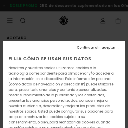
Pasar
DOBLE PROMO
25% de descuento suplementario en las Ofert
a
la
información
del
producto
AGOTADO
Continuar sin aceptar
ELIJA CÓMO SE USAN SUS DATOS
Nosotros y nuestros socios utilizamos cookies o la
tecnología correspondiente para almacenar y/o acceder a
la información en el dispositivo. Esta información personal
(como datos de navegación y dirección IP) puede utilizarse
para: presentarle anuncios y contenido personalizados,
medir el rendimiento de la publicidad y los contenidos,
presentar las anuncios personalizados, conocer mejor a
nuestra audiencia, desarrollar y mejorar los productos de
nuestros socios. Usted puede configurar sus opciones para
aceptar o rechazar las cookies sujetas a su
consentimiento, o bien, para rechazar las cookies cuando
no están sujetas a su consentimiento (como algunas