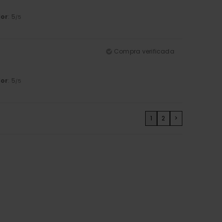
lor
: 5
/5
Compra verificada
lor
: 5
/5
1
2
>