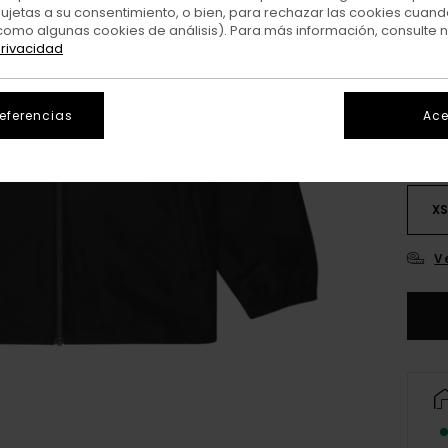
sujetas a su consentimiento, o bien, para rechazar las cookies cuand
como algunas cookies de análisis). Para más información, consulte 
privacidad
referencias
Ace
X
V