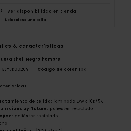
Ver disponibilidad en tienda
Seleccione una talla
lles & características
ueta shell Negro hombre
e
ELYJK00269
Código de color
fbk
cterísticas
ratamiento de tejido:
laminado DWR 10K/5K
onscious by Nature:
poliéster reciclado
ejido:
poliéster reciclado
ona
eso del tejido:
[220 g/m2]