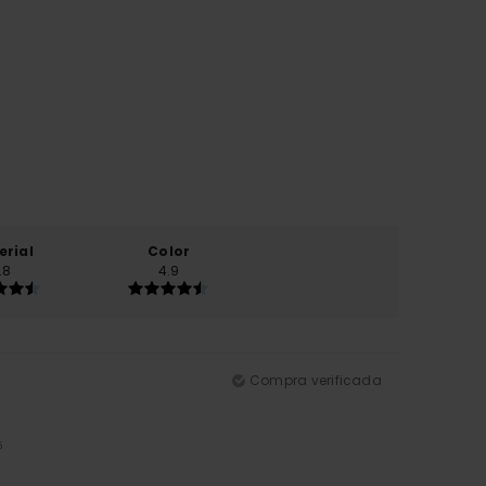
erial
Color
.8
4.9
Compra verificada
5