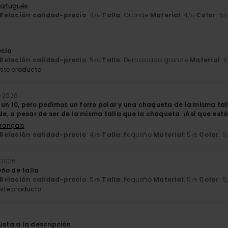
 Português
Relación calidad-precio
: 4
Talla
: Grande
Material
: 4
Color
: 5
/5
/5
/
6
ecio
Relación calidad-precio
: 5
Talla
: Demasiado grande
Material
: 5
/5
ste producto
o 2026
un 10, pero pedimos un forro polar y una chaqueta de la misma tall
, a pesar de ser de la misma talla que la chaqueta. ¡Así que está 
Français
Relación calidad-precio
: 4
Talla
: Pequeño
Material
: 5
Color
: 5
/5
/5
 2026
ño de talla
Relación calidad-precio
: 5
Talla
: Pequeño
Material
: 5
Color
: 5
/5
/5
ste producto
usta a la descripción