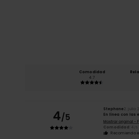
Comodidad
Rel
4.7
Stephane
2. julio
4
/5
En línea con las
Mostrar original - 
Comodidad
: 4
/5
Recomiendo e