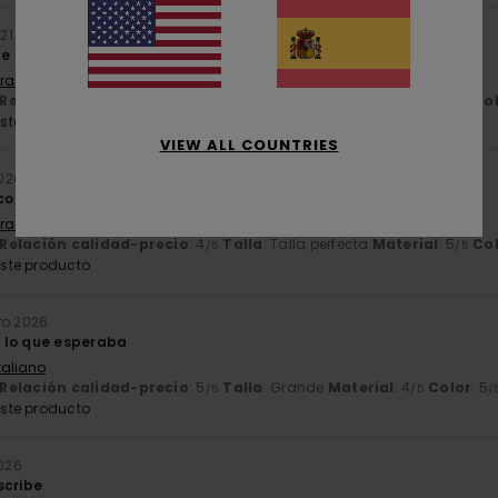
l
21. mayo 2026
e me queda de maravilla
Français
Relación calidad-precio
: 4
Talla
: Talla perfecta
Material
: 4
Co
/5
/5
ste producto
VIEW ALL COUNTRIES
026
co y un diseño cuidado
Français
Relación calidad-precio
: 4
Talla
: Talla perfecta
Material
: 5
Co
/5
/5
ste producto
ro 2026
 lo que esperaba
Italiano
Relación calidad-precio
: 5
Talla
: Grande
Material
: 4
Color
: 5
/5
/5
/
ste producto
2026
scribe