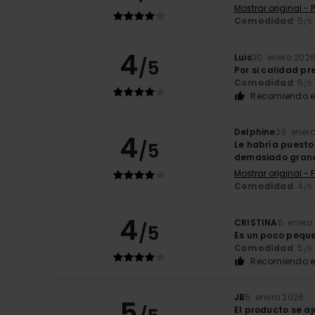
Mostrar original -
Comodidad
: 5
/5
4
Luis
30. enero 202
/5
Por si calidad pr
Comodidad
: 5
/5
Recomiendo e
Delphine
29. ener
4
/5
Le habría puesto 
demasiado grande
Mostrar original - 
Comodidad
: 4
/5
4
CRISTINA
6. enero
/5
Es un poco peque
Comodidad
: 5
/5
Recomiendo e
JB
5. enero 2026
5
El producto se aj