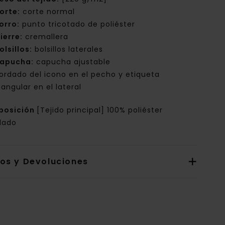
orte:
corte normal
orro:
punto tricotado de poliéster
ierre:
cremallera
olsillos:
bolsillos laterales
apucha:
capucha ajustable
ordado del icono en el pecho y etiqueta
tangular en el lateral
posición
[Tejido principal] 100% poliéster
clado
íos y Devoluciones