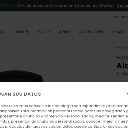
 PROMO
25% de descuento suplementario en las Ofertas
Comp
AYUDA 
MO
HOMBRE
MUJER
NIÑOS
ACCESORIOS
SKATE
Página 
RECYC
Al
Chaq
4.6
ECO-
USAN SUS DATOS
130
ocios utilizamos cookies o la tecnología correspondiente para alm
 dispositivo. Esta información personal (como datos de navegación y 
: presentarle anuncios y contenido personalizados, medir el rendimie
Colo
enidos, presentar las anuncios personalizados, conocer mejor a nues
 los productos de nuestros socios. Usted puede configurar sus opcio