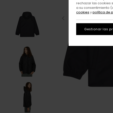
rechazar las cookies 
a su consentimiento (
cookies
y
política de 
Gestionar las p