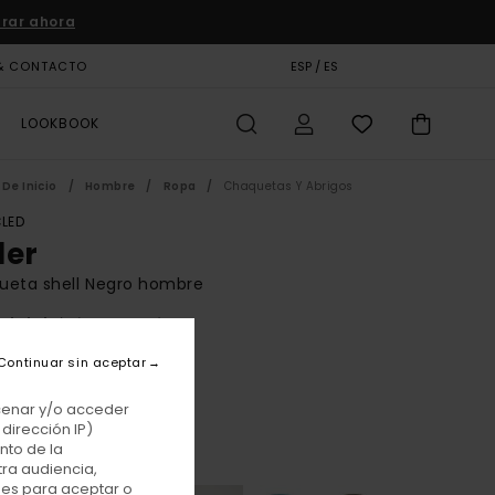
rar ahora
& CONTACTO
TARJETA DE REGALO
ESP / ES
TIENDAS
LOOKBOOK
De Inicio
Hombre
Ropa
Chaquetas Y Abrigos
LED
der
ueta shell Negro hombre
(12 Reseñas)
BONUS
Continuar sin aceptar
,00 €
acenar y/o acceder
dirección IP)
nto de la
Flint Black
r
tra audiencia,
nes para aceptar o