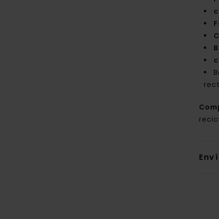
c
F
C
B
c
B
rec
Com
reci
Env