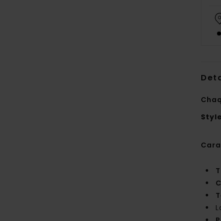
Deta
Chaq
Styl
Cara
T
C
T
L
P