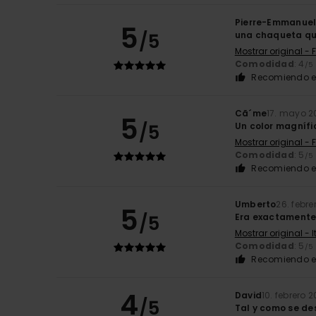
Pierre-Emmanue
5
/5
una chaqueta qu
Mostrar original - 
Comodidad
: 4
/5
Recomiendo e
Cã´me
17. mayo 2
5
/5
Un color magnífi
Mostrar original - 
Comodidad
: 5
/5
Recomiendo e
Umberto
26. febre
5
/5
Era exactamente
Mostrar original - 
Comodidad
: 5
/5
Recomiendo e
4
David
10. febrero 
/5
Tal y como se de