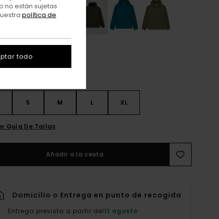
o no están sujetas
nuestra
política de
ptar todo
S
S
M
L
XL
er Guía De Tallas
Añadir a la cesta
Domicilio o Entrega en punto de recogida
Entrega prevista a partir del
11 agosto