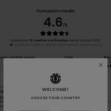
Puntuación media
4.6
/5
basado en
12 reseñas verificadas
desde octubre 2025
El 83% de nuestros clientes recomiendan este producto
ación calidad-precio
Talla
Mat
4.5
4
Demasiado pequeño
Demasiado grande
 2026
WELCOME!
 expectativas
Français
CHOOSE YOUR COUNTRY
Relación calidad-precio
: 4
Talla
: Grande
Material
: 5
Color
: 5
/5
/5
/
ste producto