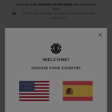
basado en
5 reseñas verificadas
desde octubre
2025
El 80% de nuestros clientes recomiendan este
producto
Comodidad
4.4
Relación calidad-precio
4.5
WELCOME!
CHOOSE YOUR COUNTRY
Talla
Material
4.8
Demasiado pequeño
Demasiado grande
Color
5.0