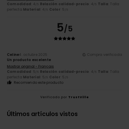
Comodidad
: 4
Relación calidad-precio
: 4
Talla
: Talla
/5
/5
perfecta
Material
: 4
Color
: 5
/5
/5
5
/5
Celine
4. octubre 2025
Compra verificada
Un producto excelente
Mostrar original - Français
Comodidad
: 5
Relación calidad-precio
: 4
Talla
: Talla
/5
/5
perfecta
Material
: 5
Color
: 5
/5
/5
Recomiendo este producto
Verificado por
TrustVille
Últimos artículos vistos