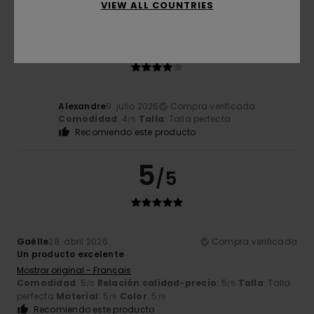
VIEW ALL COUNTRIES
4
/5
Alexandre
9. julio 2026
Compra verificada
Comodidad
: 4
Talla
: Talla perfecta
/5
Recomiendo este producto
5
/5
Gaëlle
28. abril 2026
Compra verificada
Un producto excelente
Mostrar original - Français
Comodidad
: 5
Relación calidad-precio
: 5
Talla
: Talla
/5
/5
perfecta
Material
: 5
Color
: 5
/5
/5
Recomiendo este producto