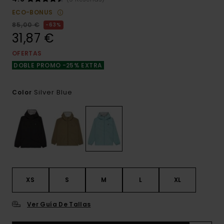
ECO-BONUS
85,00 €
63%
31,87 €
OFERTAS
DOBLE PROMO -25% EXTRA
Silver Blue
Color
XS
S
M
L
XL
Ver Guía De Tallas