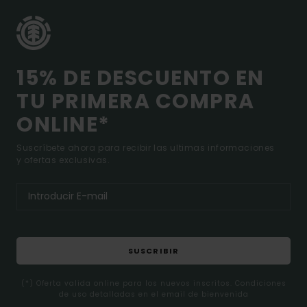
15% DE DESCUENTO EN
TU PRIMERA COMPRA
ONLINE*
Suscríbete ahora para recibir las ultimas informaciones
y ofertas exclusivas.
SUSCRIBIR
(*) Oferta valida online para los nuevos inscritos. Condiciones
de uso detalladas en el email de bienvenida