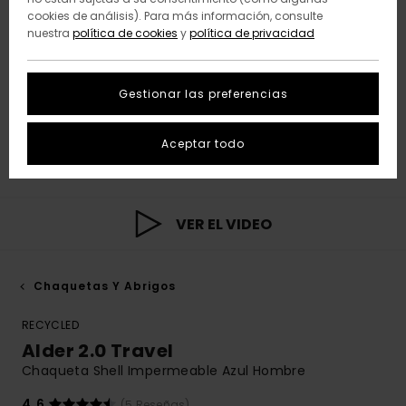
cookies de análisis). Para más información, consulte
nuestra
política de cookies
y
política de privacidad
Gestionar las preferencias
Aceptar todo
VER EL VIDEO
Chaquetas Y Abrigos
RECYCLED
Alder 2.0 Travel
Chaqueta Shell Impermeable Azul Hombre
4.6
(5 Reseñas)