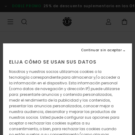
Pasar
DOBLE PROMO
25% de descuento suplementario en las Of
a
la
información
del
producto
Continuar sin aceptar
ELIJA CÓMO SE USAN SUS DATOS
Nosotros y nuestros socios utilizamos cookies o la
tecnología correspondiente para almacenar y/o acceder a
la información en el dispositivo. Esta información personal
(como datos de navegación y dirección IP) puede utilizarse
para: presentarle anuncios y contenido personalizados,
medir el rendimiento de la publicidad y los contenidos,
presentar las anuncios personalizados, conocer mejor a
nuestra audiencia, desarrollar y mejorar los productos de
nuestros socios. Usted puede configurar sus opciones para
aceptar o rechazar las cookies sujetas a su
consentimiento, o bien, para rechazar las cookies cuando
no están sujetas a su consentimiento (como algunas