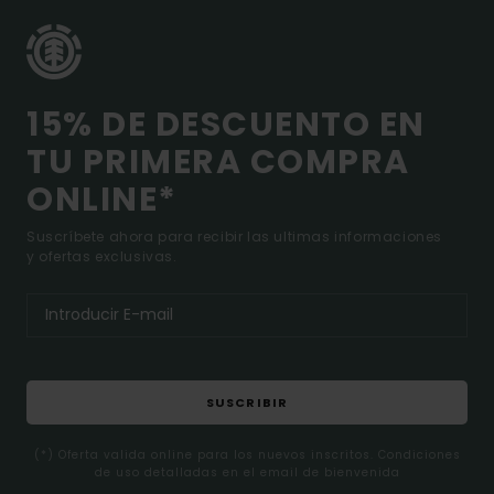
15% DE DESCUENTO EN
TU PRIMERA COMPRA
ONLINE*
Suscríbete ahora para recibir las ultimas informaciones
y ofertas exclusivas.
SUSCRIBIR
(*) Oferta valida online para los nuevos inscritos. Condiciones
de uso detalladas en el email de bienvenida