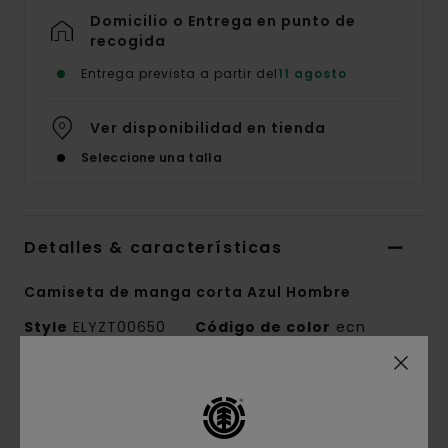
Domicilio o Entrega en punto de
recogida
Entrega prevista a partir del
11 agosto
Ver disponibilidad en tienda
Seleccione una talla
Detalles & características
Camiseta de manga corta Azul Hombre
Style
ELYZT00650
Código de color
ecn
Características
Conscious by Nature:
Algodón Orgánico