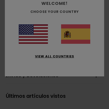
WELCOME!
Tejido:
Algodón orgánico
Tela:
punto jersey [180 g/m2]
CHOOSE YOUR COUNTRY
Corte:
corte relajado casual y cómodo
Cuello:
cuello redondo
Estampados de base agua
Estampado:
estampados en las partes
delantera y trasera
Composición
[Tejido principal] 100% algodón
VIEW ALL COUNTRIES
orgánico
Envíos y Devoluciones
Últimos artículos vistos