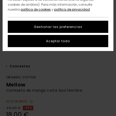
cookies de análisis). Para más información, consulte
nuestra
política de cookies
y
política de privacidad
Gestionar las preferencias
Aceptar todo
Camisetas
ORGANIC COTTON
Mellow
Camiseta de manga corta Azul Hombre
ECO-BONUS
40,00 €
55%
18,00 €