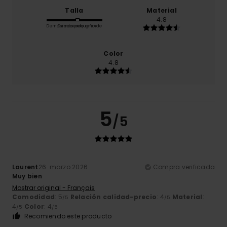
Talla
Material
4.8
Demasiado pequeño
Demasiado grande
Color
4.8
5
/5
Laurent
26. marzo 2026
Compra verificada
Muy bien
Mostrar original - Français
Comodidad
: 5
Relación calidad-precio
: 4
Material
:
/5
/5
4
Color
: 4
/5
/5
Recomiendo este producto