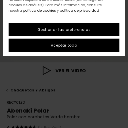
cookies de análisis). Para más información, consulte
nuestra
política de cookies
y
política de privacidad
Gestionar las preferencias
Aceptar todo
VER EL VIDEO
Chaquetas Y Abrigos
RECYCLED
Abenaki Polar
Polar con corchetes Verde hombre
4.9
(14 Reseñas)