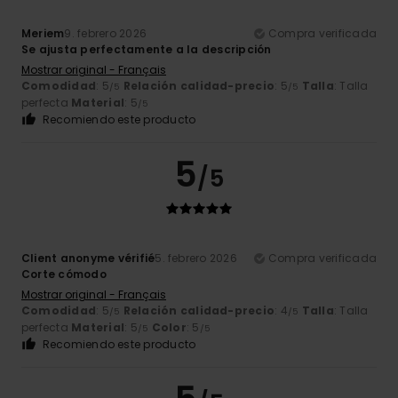
Meriem
9. febrero 2026
Compra verificada
Se ajusta perfectamente a la descripción
Mostrar original - Français
Comodidad
: 5
Relación calidad-precio
: 5
Talla
: Talla
/5
/5
perfecta
Material
: 5
/5
Recomiendo este producto
5
/5
Client anonyme vérifié
5. febrero 2026
Compra verificada
Corte cómodo
Mostrar original - Français
Comodidad
: 5
Relación calidad-precio
: 4
Talla
: Talla
/5
/5
perfecta
Material
: 5
Color
: 5
/5
/5
Recomiendo este producto