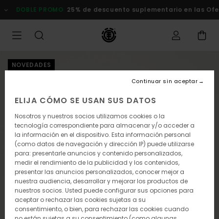
Pasar
DOBLE PROMO
25% de descuento suplementario en las Of
a
la
información
del
producto
NOVEDADES
Continuar sin aceptar
ELIJA CÓMO SE USAN SUS DATOS
Nosotros y nuestros socios utilizamos cookies o la
tecnología correspondiente para almacenar y/o acceder a
la información en el dispositivo. Esta información personal
(como datos de navegación y dirección IP) puede utilizarse
para: presentarle anuncios y contenido personalizados,
medir el rendimiento de la publicidad y los contenidos,
presentar las anuncios personalizados, conocer mejor a
nuestra audiencia, desarrollar y mejorar los productos de
nuestros socios. Usted puede configurar sus opciones para
aceptar o rechazar las cookies sujetas a su
consentimiento, o bien, para rechazar las cookies cuando
no están sujetas a su consentimiento (como algunas