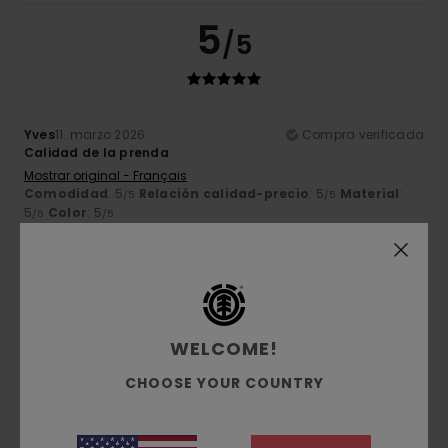
5
/5
Yves
11. marzo 2026
Compra verificada
Calidad de la prenda
Mostrar original - Français
Comodidad
: 5
Relación calidad-precio
: 5
Material
:
/5
/5
5
Color
: 5
/5
/5
Recomiendo este producto
5
/5
WELCOME!
CHOOSE YOUR COUNTRY
Andrzej
3. marzo 2026
Compra verificada
Es genial
Mostrar original - Deutsch
Comodidad
: 5
Relación calidad-precio
: 5
Talla
: Talla
/5
/5