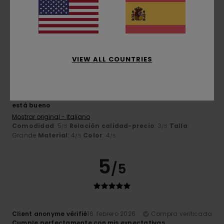
perfecta
Material
: 5
Color
: 5
/5
/5
Recomiendo este producto
4
/5
VIEW ALL COUNTRIES
Andrea
17. febrero 2026
Compra verificada
está bueno
Mostrar original - Italiano
Comodidad
: 5
Relación calidad-precio
: 3
Talla
:
/5
/5
Grande
Material
: 4
Color
: 4
/5
/5
5
/5
Client anonyme vérifié
16. febrero 2026
Compra verificada
Cumple perfectamente con mis expectativas