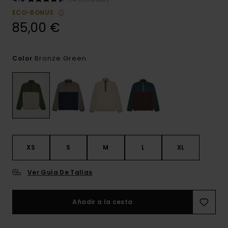
ECO-BONUS
85,00 €
Bronze Green
Color
XS
S
M
L
XL
Ver Guía De Tallas
Añadir a la cesta