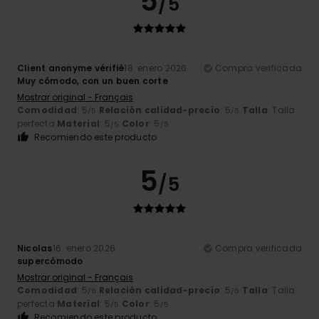
5
/5
Client anonyme vérifié
18. enero 2026
Compra verificada
Muy cómodo, con un buen corte
Mostrar original - Français
Comodidad
: 5
Relación calidad-precio
: 5
Talla
: Talla
/5
/5
perfecta
Material
: 5
Color
: 5
/5
/5
Recomiendo este producto
5
/5
Nicolas
16. enero 2026
Compra verificada
supercómodo
Mostrar original - Français
Comodidad
: 5
Relación calidad-precio
: 5
Talla
: Talla
/5
/5
perfecta
Material
: 5
Color
: 5
/5
/5
Recomiendo este producto