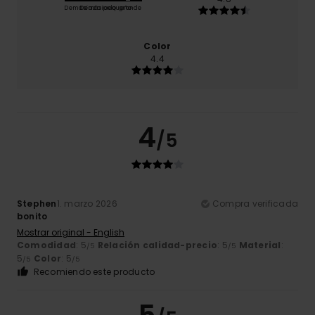
Demasiado pequeño
Demasiado grande
Color
4.4
4
/5
Stephen
1. marzo 2026
Compra verificada
bonito
Mostrar original - English
Comodidad
: 5
Relación calidad-precio
: 5
Material
:
/5
/5
5
Color
: 5
/5
/5
Recomiendo este producto