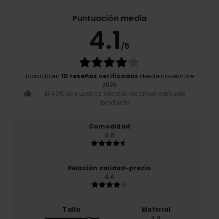
Puntuación media
4.1
/5
basado en
10 reseñas verificadas
desde noviembre
2025
El 40% de nuestros clientes recomiendan este
producto
Comodidad
4.6
Relación calidad-precio
4.4
Talla
Material
4.8