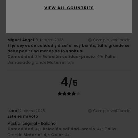
4
VIEW ALL COUNTRIES
/5
Miguel Ángel
10. febrero 2026
Compra verificada
El jersey es de calidad y diseño muy bonito, talla grande se
debe pedir una menos de lo habitual
Comodidad
: 3
Relación calidad-precio
: 4
Talla
:
/5
/5
Demasiado grande
Material
: 5
/5
4
/5
Luca
22. enero 2026
Compra verificada
Este es mi voto
Mostrar original - Italiano
Comodidad
: 4
Relación calidad-precio
: 4
Talla
:
/5
/5
Grande
Material
: 4
Color
: 4
/5
/5