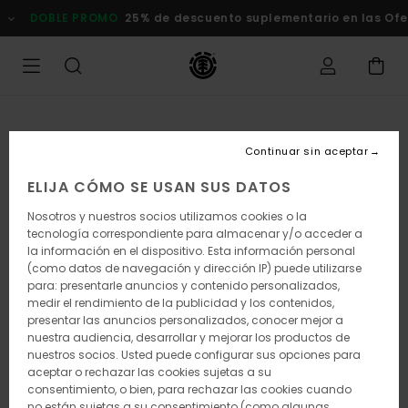
Pasar
DOBLE PROMO
25% de descuento suplementario en las Ofertas
a
la
información
del
producto
Continuar sin aceptar
ELIJA CÓMO SE USAN SUS DATOS
Nosotros y nuestros socios utilizamos cookies o la
tecnología correspondiente para almacenar y/o acceder a
la información en el dispositivo. Esta información personal
(como datos de navegación y dirección IP) puede utilizarse
para: presentarle anuncios y contenido personalizados,
medir el rendimiento de la publicidad y los contenidos,
presentar las anuncios personalizados, conocer mejor a
nuestra audiencia, desarrollar y mejorar los productos de
nuestros socios. Usted puede configurar sus opciones para
aceptar o rechazar las cookies sujetas a su
consentimiento, o bien, para rechazar las cookies cuando
no están sujetas a su consentimiento (como algunas