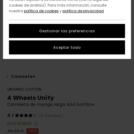
cookies de análisis). Para más información, consulte
nuestra
política de cookies
y
política de privacidad
Gestionar las preferencias
Aceptar todo
Camisetas
ORGANIC COTTON
4 Wheels Unity
Camiseta de manga larga Azul hombre
4.1
(10 Reseñas)
ECO-BONUS
45,00 €
55%