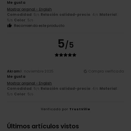
Me gusta
Mostrar original - English
Comodidad
: 5
Relación calidad-precio
: 4
Material
:
/5
/5
5
Color
: 5
/5
/5
Recomiendo este producto
5
/5
Akram
9. noviembre 2025
Compra verificada
Me gusta
Mostrar original - English
Comodidad
: 5
Relación calidad-precio
: 4
Material
:
/5
/5
5
Color
: 5
/5
/5
Verificado por
TrustVille
Últimos artículos vistos