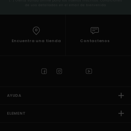
(*) Oferta valida online para los nuevos inscritos. Condiciones
de uso detalladas en el email de bienvenida
Encuentra una tienda
Contactenos
AYUDA
ELEMENT