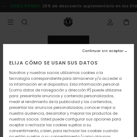
Pasar
DOBLE PROMO
25% de descuento suplementario en las Ofert
a
la
información
del
producto
Continuar sin aceptar
ELIJA CÓMO SE USAN SUS DATOS
Nosotros y nuestros socios utilizamos cookies o la
tecnología correspondiente para almacenar y/o acceder a
la información en el dispositivo. Esta información personal
(como datos de navegación y dirección IP) puede utilizarse
para: presentarle anuncios y contenido personalizados,
medir el rendimiento de la publicidad y los contenidos,
presentar las anuncios personalizados, conocer mejor a
nuestra audiencia, desarrollar y mejorar los productos de
nuestros socios. Usted puede configurar sus opciones para
aceptar o rechazar las cookies sujetas a su
consentimiento, o bien, para rechazar las cookies cuando
no están sujetas a su consentimiento (como algunas