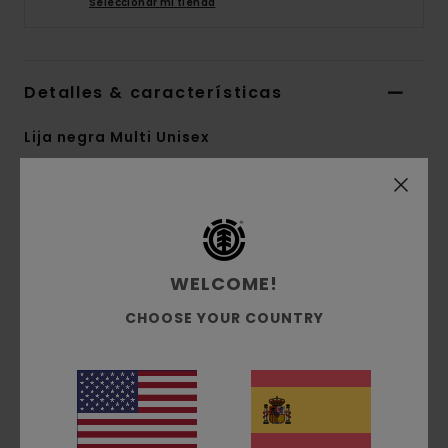
Seleccionar mi tienda
Detalles & características
Lija negra Multi Unisex
Style
N4AHA3ELP9
Código de color
0001
Características
WELCOME!
22,9 x 83,82 cm
CHOOSE YOUR COUNTRY
Composición
[Material principal] 100% lija
Envíos y Devoluciones