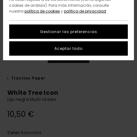
cookies de análisis). Para más información, consulte
nuestra
política de cookies
y
política de privacidad
Gestionar las preferencias
Aceptar todo
Traction Paper
White Tree Icon
Lija negra Multi Unisex
10,50 €
Assorted
Color