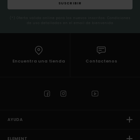
SUSCRIBIR
(*) Oferta valida online para los nuevos inscritos. Condiciones
de uso detalladas en el email de bienvenida
Encuentra una tienda
Contactenos
AYUDA
ELEMENT