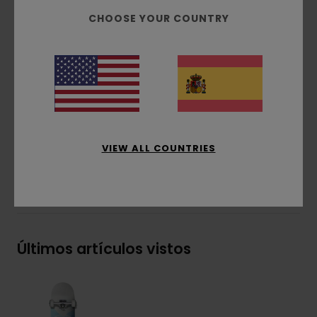
Detalles al natural
CHOOSE YOUR COUNTRY
Gráfico inferior por transferencia térmica
Lija estándar
Tornillos Allen de 7/8" (2,2 cm)
Rodamientos ABEC 5
Composición
[Tejido principal] 75% Madera, 15%
Acero Inoxidable 8% Poliuretano, 2% Papel
VIEW ALL COUNTRIES
Envíos y Devoluciones
Últimos artículos vistos