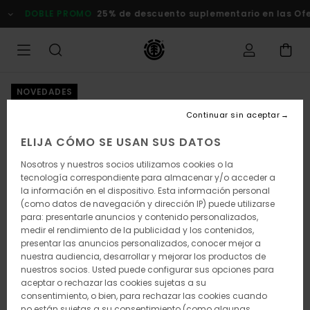
Pasar
DOBLE PROMO
25% de descuento suplementario en las Ofert
a
la
información
del
producto
NOVEDADES
Continuar sin aceptar
ELIJA CÓMO SE USAN SUS DATOS
Nosotros y nuestros socios utilizamos cookies o la
tecnología correspondiente para almacenar y/o acceder a
la información en el dispositivo. Esta información personal
(como datos de navegación y dirección IP) puede utilizarse
para: presentarle anuncios y contenido personalizados,
medir el rendimiento de la publicidad y los contenidos,
presentar las anuncios personalizados, conocer mejor a
nuestra audiencia, desarrollar y mejorar los productos de
nuestros socios. Usted puede configurar sus opciones para
aceptar o rechazar las cookies sujetas a su
consentimiento, o bien, para rechazar las cookies cuando
no están sujetas a su consentimiento (como algunas