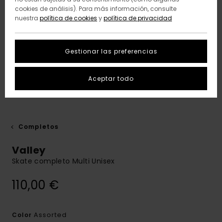
cookies de análisis). Para más información, consulte
nuestra
política de cookies
y
política de privacidad
Gestionar las preferencias
Aceptar todo
Completos
Valley
Skate completo Multi Unisex
110,00 €
Assorted
Color