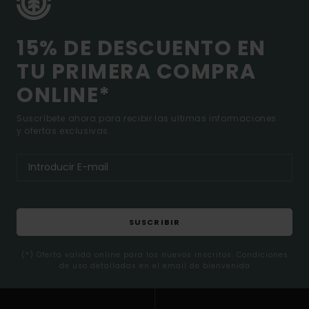
15% DE DESCUENTO EN
TU PRIMERA COMPRA
ONLINE*
Suscríbete ahora para recibir las ultimas informaciones
y ofertas exclusivas.
SUSCRIBIR
(*) Oferta valida online para los nuevos inscritos. Condiciones
de uso detalladas en el email de bienvenida