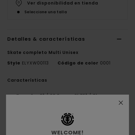
Ver disponibilidad en tienda
Seleccione una talla
Detalles & características
Skate completo Multi Unisex
Style
ELYXW00113
Código de color
0001
Características
Tamaño:
8" / 20,3 cm x 31,75" / 81 cm
Wheelbase:
14,25" / 36,2 cm
Ruedas blancas de 52 mm y 99A con gráfico
Ejes Element de 5.25" / 13.3 cm en acabado
raw con bushings blancos de 90A
WELCOME!
Laminado:
arce chino