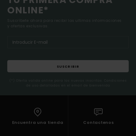
TU PRIMERA COMPRA
ONLINE*
Suscríbete ahora para recibir las ultimas informaciones
y ofertas exclusivas.
SUSCRIBIR
(*) Oferta valida online para los nuevos inscritos. Condiciones
de uso detalladas en el email de bienvenida
Encuentra una tienda
Contactenos