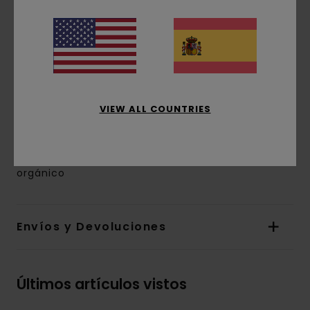
orgánico [180 g/m2]
corte:
corte normal
Cuello:
Cuello redondo
Mangas:
manga corta
Marca:
estampado de base agua en la parte
frontal
Etiqueta rectangular de la marca en la
VIEW ALL COUNTRIES
costura
Composición
[Tejido principal] 100% algodón
orgánico
Envíos y Devoluciones
Últimos artículos vistos