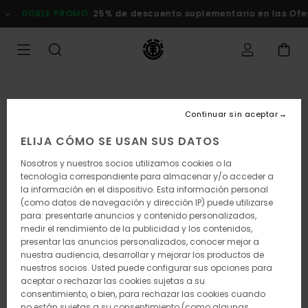
Pasar
DOBLE PROMO
25% de descuento suplementario en las Oferta
a
la
información
del
producto
Continuar sin aceptar
ELIJA CÓMO SE USAN SUS DATOS
Nosotros y nuestros socios utilizamos cookies o la
tecnología correspondiente para almacenar y/o acceder a
la información en el dispositivo. Esta información personal
(como datos de navegación y dirección IP) puede utilizarse
para: presentarle anuncios y contenido personalizados,
medir el rendimiento de la publicidad y los contenidos,
presentar las anuncios personalizados, conocer mejor a
nuestra audiencia, desarrollar y mejorar los productos de
nuestros socios. Usted puede configurar sus opciones para
aceptar o rechazar las cookies sujetas a su
consentimiento, o bien, para rechazar las cookies cuando
no están sujetas a su consentimiento (como algunas