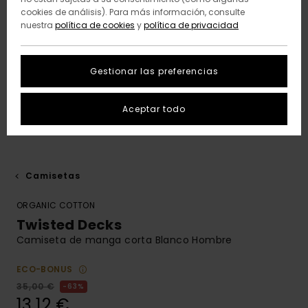
cookies de análisis). Para más información, consulte
nuestra
política de cookies
y
política de privacidad
Gestionar las preferencias
Aceptar todo
Camisetas
ORGANIC COTTON
Twisted Decks
Camiseta de manga corta Blanco Hombre
ECO-BONUS
35,00 €
63%
13,12 €