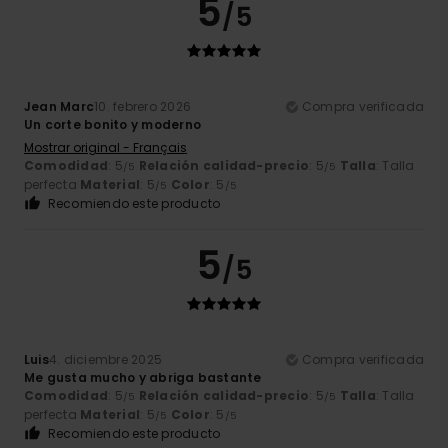
5
/5
Jean Marc
10. febrero 2026
Compra verificada
Un corte bonito y moderno
Mostrar original - Français
Comodidad
: 5
Relación calidad-precio
: 5
Talla
: Talla
/5
/5
perfecta
Material
: 5
Color
: 5
/5
/5
Recomiendo este producto
5
/5
Luis
4. diciembre 2025
Compra verificada
Me gusta mucho y abriga bastante
Comodidad
: 5
Relación calidad-precio
: 5
Talla
: Talla
/5
/5
perfecta
Material
: 5
Color
: 5
/5
/5
Recomiendo este producto