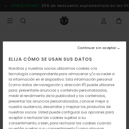
Pasar
DOBLE PROMO
25% de descuento suplementario en las Of
a
la
información
del
producto
Continuar sin aceptar
ELIJA CÓMO SE USAN SUS DATOS
Nosotros y nuestros socios utilizamos cookies o la
tecnología correspondiente para almacenar y/o acceder a
la información en el dispositivo. Esta información personal
(como datos de navegación y dirección IP) puede utilizarse
para: presentarle anuncios y contenido personalizados,
medir el rendimiento de la publicidad y los contenidos,
presentar las anuncios personalizados, conocer mejor a
nuestra audiencia, desarrollar y mejorar los productos de
nuestros socios. Usted puede configurar sus opciones para
aceptar o rechazar las cookies sujetas a su
consentimiento, o bien, para rechazar las cookies cuando
no están sujetas a su consentimiento (como algunas