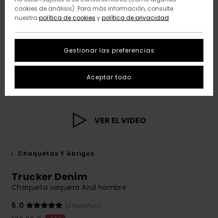
cookies de análisis). Para más información, consulte
nuestra
política de cookies
y
política de privacidad
Gestionar las preferencias
Aceptar todo
VER EL VIDEO
Chaquetas Y Abrigos
Trucker Denim
Chaqueta vaquera Azul hombre
5.0
(3 Reseñas)