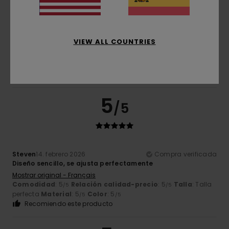
5.0
Demasiado pequeño
Demasiado grande
Color
VIEW ALL COUNTRIES
5.0
5
/5
Steven
14. febrero 2026
Compra verificada
Diseño sencillo, se ajusta perfectamente
Mostrar original - Français
Comodidad
: 5
Relación calidad-precio
: 5
Talla
: Talla
/5
/5
perfecta
Material
: 5
Color
: 5
/5
/5
Recomiendo este producto