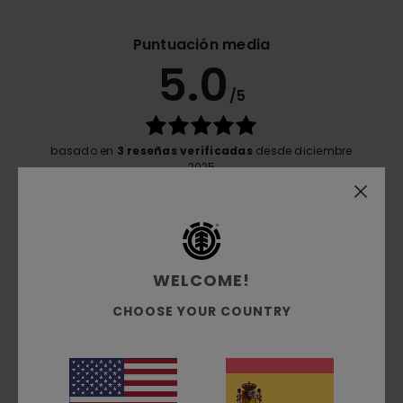
Puntuación media
5.0
/5
basado en
3 reseñas verificadas
desde diciembre
2025
El 100% de nuestros clientes recomiendan este
producto
Comodidad
5.0
WELCOME!
CHOOSE YOUR COUNTRY
Relación calidad-precio
5.0
Talla
Material