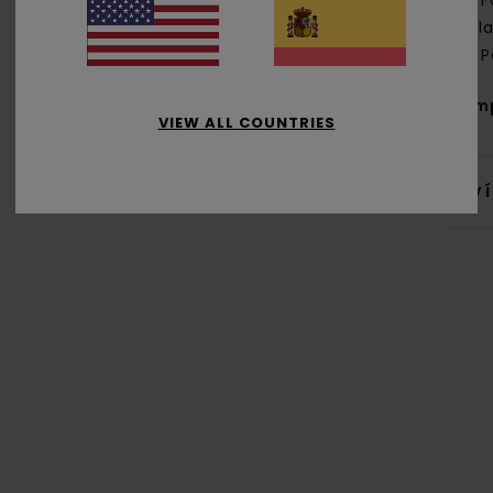
F
sola
P
Com
VIEW ALL COUNTRIES
Env