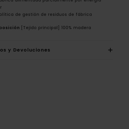
ábrica alimentada parcialmente por energía
r
olítica de gestión de residuos de fábrica
posición
[Tejido principal] 100% madera
íos y Devoluciones