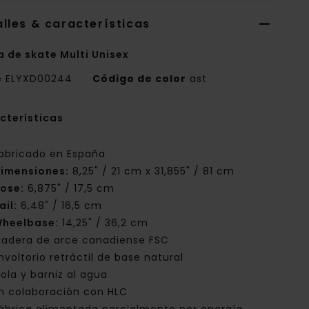
lles & características
a de skate Multi Unisex
e
ELYXD00244
Código de color
ast
cterísticas
abricado en España
imensiones:
8,25" / 21 cm x 31,855" / 81 cm
ose:
6,875" / 17,5 cm
ail:
6,48" / 16,5 cm
heelbase:
14,25" / 36,2 cm
adera de arce canadiense FSC
nvoltorio retráctil de base natural
ola y barniz al agua
n colaboración con HLC