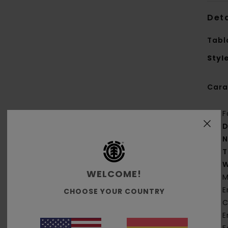
Deta
Tabl
Styl
Cara
F
D
N
T
W
WELCOME!
M
E
CHOOSE YOUR COUNTRY
C
E