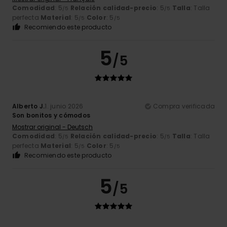
Comodidad
: 5
Relación calidad-precio
: 5
Talla
: Talla
/5
/5
perfecta
Material
: 5
Color
: 5
/5
/5
Recomiendo este producto
5
/5
Alberto J.
1. junio 2026
Compra verificada
Son bonitos y cómodos
Mostrar original - Deutsch
Comodidad
: 5
Relación calidad-precio
: 5
Talla
: Talla
/5
/5
perfecta
Material
: 5
Color
: 5
/5
/5
Recomiendo este producto
5
/5