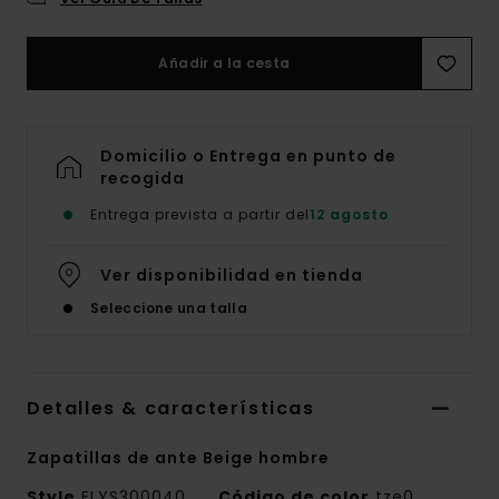
Añadir a la cesta
Domicilio o Entrega en punto de
recogida
Entrega prevista a partir del
12 agosto
Ver disponibilidad en tienda
Seleccione una talla
Detalles & características
Zapatillas de ante Beige hombre
Style
ELYS300040
Código de color
tze0