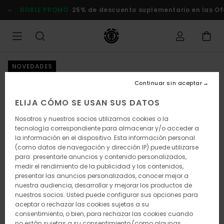
Pasar
DOBLE PROMO
25% de descuento suplementario en las Of
a
la
información
del
producto
NOVEDADES
Continuar sin aceptar
ELIJA CÓMO SE USAN SUS DATOS
Nosotros y nuestros socios utilizamos cookies o la
tecnología correspondiente para almacenar y/o acceder a
la información en el dispositivo. Esta información personal
(como datos de navegación y dirección IP) puede utilizarse
para: presentarle anuncios y contenido personalizados,
medir el rendimiento de la publicidad y los contenidos,
presentar las anuncios personalizados, conocer mejor a
nuestra audiencia, desarrollar y mejorar los productos de
nuestros socios. Usted puede configurar sus opciones para
aceptar o rechazar las cookies sujetas a su
consentimiento, o bien, para rechazar las cookies cuando
no están sujetas a su consentimiento (como algunas