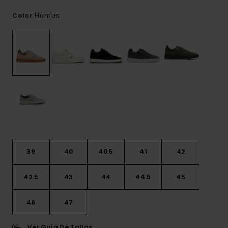
Humus
Color
39
40
40.5
41
42
42.5
43
44
44.5
45
46
47
Ver Guía De Tallas