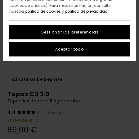
cookies de análisis). Para más información, consulte
nuestra
política de cookies
y
política de privacidad
Gestionar las preferencias
Aceptar todo
Zapatillas De Deporte
Topaz C3 3.0
Zapatillas de ante Beige hombre
4.4
(14 Reseñas)
ECO-BONUS
89,00 €