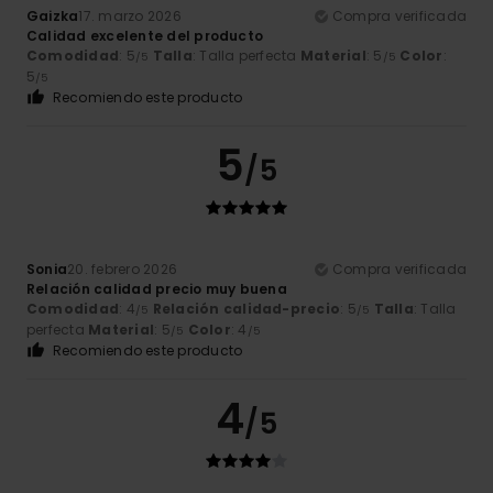
Gaizka
17. marzo 2026
Compra verificada
Calidad excelente del producto
Comodidad
: 5
Talla
: Talla perfecta
Material
: 5
Color
:
/5
/5
5
/5
Recomiendo este producto
5
/5
Sonia
20. febrero 2026
Compra verificada
Relación calidad precio muy buena
Comodidad
: 4
Relación calidad-precio
: 5
Talla
: Talla
/5
/5
perfecta
Material
: 5
Color
: 4
/5
/5
Recomiendo este producto
4
/5