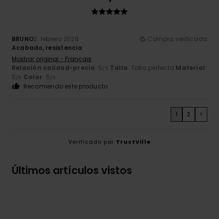
BRUNO
2. febrero 2026
Compra verificada
Acabado, resistencia
Mostrar original - Français
Relación calidad-precio
: 5
Talla
: Talla perfecta
Material
:
/5
5
Color
: 5
/5
/5
Recomiendo este producto
1
2
>
Verificado por
TrustVille
Últimos artículos vistos