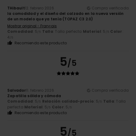
THibault
12. febrero 2026
Compra verificada
la comodidad y el diseño del calzado en la nueva versión
de un modelo que ya tenía (TOPAZ C3 2.0)
Mostrar original - Français
Comodidad
: 5
Talla
: Talla perfecta
Material
: 5
Color
:
/5
/5
4
/5
Recomiendo este producto
5
/5
Salvador
11. febrero 2026
Compra verificada
Zapatilla sólida y cómoda
Comodidad
: 5
Relación calidad-precio
: 5
Talla
: Talla
/5
/5
perfecta
Material
: 5
Color
: 5
/5
/5
Recomiendo este producto
5
/5