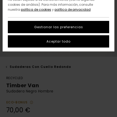
cookies de análisis). Para más información, consulte
nuestra
política de cookies
y
política de privacidad
Gestionar las preferencias
Aceptar todo
Sudaderas Con Cuello Redondo
RECYCLED
Timber Van
Sudadera Negro Hombre
ECO-BONUS
70,00 €