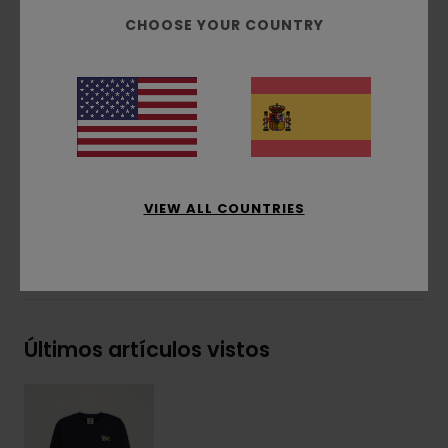
Interior cepillado
CHOOSE YOUR COUNTRY
Combinación de técnicas de estampado
Estampado delantero y trasero
Etiqueta rectangular Timber/Element en el
lateral
Composición
[Tejido principal] 55% algodón, 25%
algodón reciclado, 20% poliéster reciclado
VIEW ALL COUNTRIES
Envíos y Devoluciones
Últimos artículos vistos