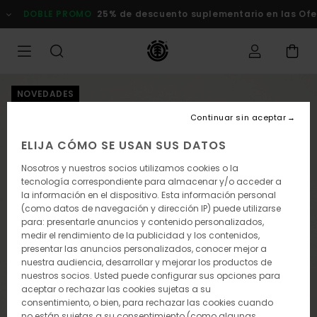
Pasar
DOBLE PROMO
25% de descuento suplementario en las Ofert
a
la
información
del
producto
NOVEDADES
Continuar sin aceptar
ELIJA CÓMO SE USAN SUS DATOS
Nosotros y nuestros socios utilizamos cookies o la
tecnología correspondiente para almacenar y/o acceder a
la información en el dispositivo. Esta información personal
(como datos de navegación y dirección IP) puede utilizarse
para: presentarle anuncios y contenido personalizados,
medir el rendimiento de la publicidad y los contenidos,
presentar las anuncios personalizados, conocer mejor a
nuestra audiencia, desarrollar y mejorar los productos de
nuestros socios. Usted puede configurar sus opciones para
aceptar o rechazar las cookies sujetas a su
consentimiento, o bien, para rechazar las cookies cuando
no están sujetas a su consentimiento (como algunas