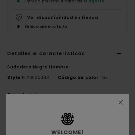
Entrega prevista a partir del
11 agosto
Ver disponibilidad en tienda
Seleccione una talla
Detalles & características
Sudadera Negro Hombre
Style
ELYSF00383
Código de color
fbk
Características
Tejido:
terry francés de 280 g/m2:55%
algodón, 25% algodón reciclado y 20% poliéster
reciclado
WELCOME!
Corte:
corte Regular