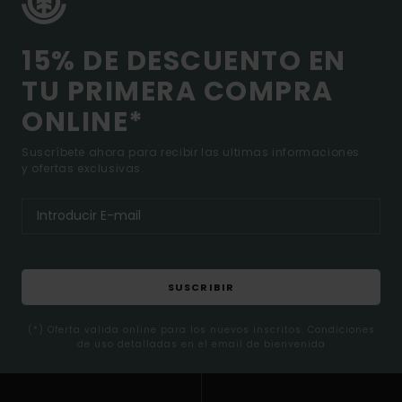
15% DE DESCUENTO EN
TU PRIMERA COMPRA
ONLINE*
Suscríbete ahora para recibir las ultimas informaciones
y ofertas exclusivas.
SUSCRIBIR
(*) Oferta valida online para los nuevos inscritos. Condiciones
de uso detalladas en el email de bienvenida