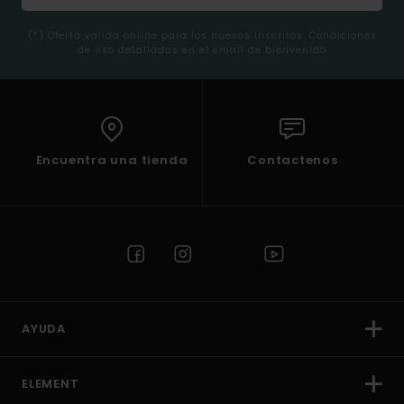
(*) Oferta valida online para los nuevos inscritos. Condiciones
de uso detalladas en el email de bienvenida
Encuentra una tienda
Contactenos
AYUDA
ELEMENT