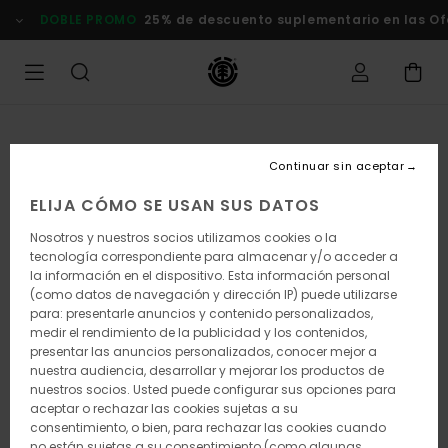
Pasar
DOBLE PROMO
25% de descuento suplementario en las Of
a
la
información
del
producto
Continuar sin aceptar
ELIJA CÓMO SE USAN SUS DATOS
Nosotros y nuestros socios utilizamos cookies o la
tecnología correspondiente para almacenar y/o acceder a
la información en el dispositivo. Esta información personal
(como datos de navegación y dirección IP) puede utilizarse
para: presentarle anuncios y contenido personalizados,
medir el rendimiento de la publicidad y los contenidos,
presentar las anuncios personalizados, conocer mejor a
nuestra audiencia, desarrollar y mejorar los productos de
nuestros socios. Usted puede configurar sus opciones para
aceptar o rechazar las cookies sujetas a su
consentimiento, o bien, para rechazar las cookies cuando
no están sujetas a su consentimiento (como algunas