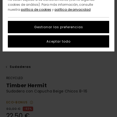
cookies de análisis). Para más información, consulte
nuestra
política de cookies
y
política de privacidad
Gestionar las preferencias
Aceptar todo
Sudaderas
RECYCLED
Timber Hermit
Sudadera con Capucha Beige Chicos 8-16
ECO-BONUS
60,00 €
63%
22,50 €