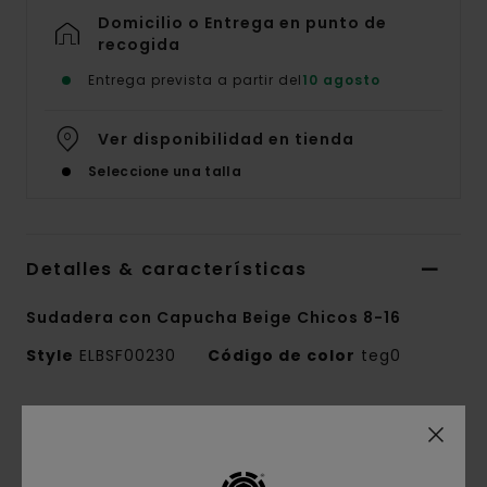
Domicilio o Entrega en punto de
recogida
Entrega prevista a partir del
10 agosto
Ver disponibilidad en tienda
Seleccione una talla
Detalles & características
Sudadera con Capucha Beige Chicos 8-16
Style
ELBSF00230
Código de color
teg0
Características
Conscious by Nature:
Algodón reciclado