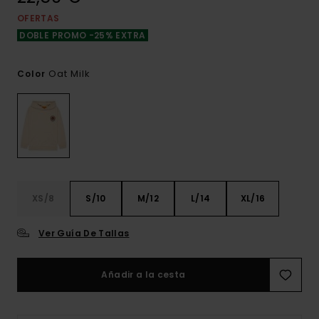
OFERTAS
DOBLE PROMO -25% EXTRA
Oat Milk
Color
XS/8
S/10
M/12
L/14
XL/16
Ver Guía De Tallas
Añadir a la cesta