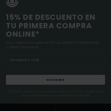
15% DE DESCUENTO EN
TU PRIMERA COMPRA
ONLINE*
Suscríbete ahora para recibir las ultimas informaciones
y ofertas exclusivas.
SUSCRIBIR
(*) Oferta valida online para los nuevos inscritos. Condiciones
de uso detalladas en el email de bienvenida