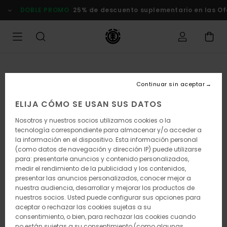
Pasar
DOBLE PROMO
25% de descuento suplementario en las Ofert
a
la
información
del
producto
Continuar sin aceptar
ELIJA CÓMO SE USAN SUS DATOS
Nosotros y nuestros socios utilizamos cookies o la
tecnología correspondiente para almacenar y/o acceder a
la información en el dispositivo. Esta información personal
(como datos de navegación y dirección IP) puede utilizarse
para: presentarle anuncios y contenido personalizados,
medir el rendimiento de la publicidad y los contenidos,
presentar las anuncios personalizados, conocer mejor a
nuestra audiencia, desarrollar y mejorar los productos de
nuestros socios. Usted puede configurar sus opciones para
aceptar o rechazar las cookies sujetas a su
consentimiento, o bien, para rechazar las cookies cuando
no están sujetas a su consentimiento (como algunas