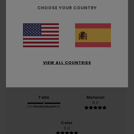
/5
CHOOSE YOUR COUNTRY
basado en
1 reseñas verificadas
desde julio 2026
El 100% de nuestros clientes recomiendan este
producto
Comodidad
5.0
VIEW ALL COUNTRIES
Relación calidad-precio
5.0
Talla
Material
5.0
Demasiado pequeño
Demasiado grande
Color
5.0