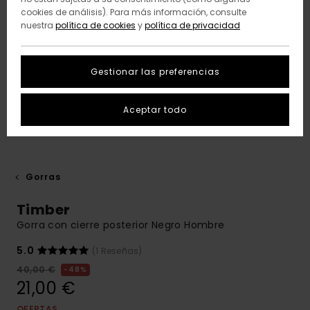
cookies de análisis). Para más información, consulte
nuestra
política de cookies
y
política de privacidad
Gestionar las preferencias
Aceptar todo
Gorras
Timber
Gorra con cierre posterior Negro Hombre
5.0
(1 Reseñas)
40,00 €
48%
21,00 €
OFERTAS