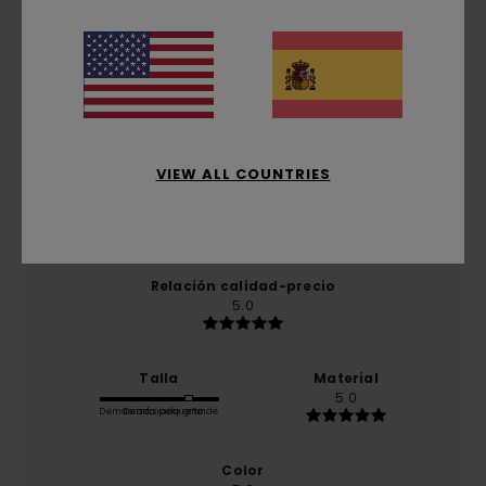
5.0
/5
basado en
1 reseñas verificadas
desde diciembre
2025
El 100% de nuestros clientes recomiendan este
producto
VIEW ALL COUNTRIES
Comodidad
5.0
Relación calidad-precio
5.0
Talla
Material
5.0
Demasiado pequeño
Demasiado grande
Color