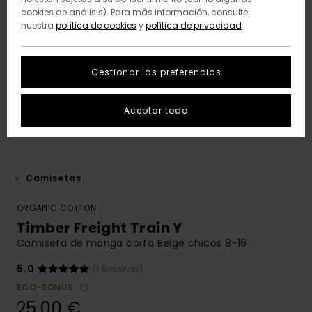
cookies de análisis). Para más información, consulte
nuestra
política de cookies
y
política de privacidad
Gestionar las preferencias
Aceptar todo
Camisetas
ORGANIC COTTON
Timber Freight Train Y
Camiseta de manga corta Beige chicos 8-16
5.0
(1 Reseñas)
ECO-BONUS
25,00 €