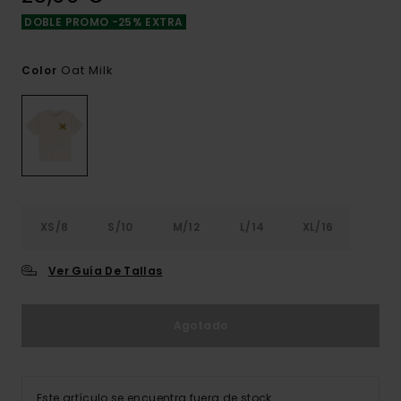
DOBLE PROMO -25% EXTRA
Oat Milk
Color
XS/8
S/10
M/12
L/14
XL/16
Ver Guía De Tallas
Agotado
Este artículo se encuentra fuera de stock.