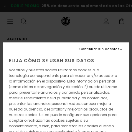
Pasar
DOBLE PROMO
25% de descuento suplementario en las Ofert
a
la
información
del
producto
AGOTADO
Continuar sin aceptar
ELIJA CÓMO SE USAN SUS DATOS
Nosotros y nuestros socios utilizamos cookies o la
tecnología correspondiente para almacenar y/o acceder a
la información en el dispositivo. Esta información personal
(como datos de navegación y dirección IP) puede utilizarse
para: presentarle anuncios y contenido personalizados,
medir el rendimiento de la publicidad y los contenidos,
presentar las anuncios personalizados, conocer mejor a
nuestra audiencia, desarrollar y mejorar los productos de
nuestros socios. Usted puede configurar sus opciones para
aceptar o rechazar las cookies sujetas a su
consentimiento, o bien, para rechazar las cookies cuando
no están sujetas a su consentimiento (como algunas