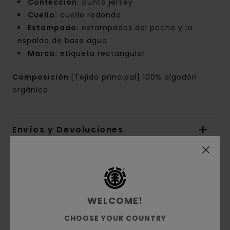
Confección:
punto jersey
Cuello:
cuello redondo
Estampado:
estampados del pecho y la
espalda de base agua
Marca:
etiqueta rectangular
Composición
[Tejido principal] 100% algodón
orgánico
Envíos y Devoluciones
Reseñas de los clientes
WELCOME!
Puntuación media
CHOOSE YOUR COUNTRY