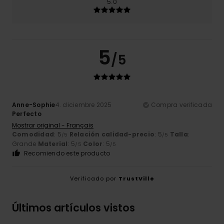
5.0
5
/5
Anne-Sophie
4. diciembre 2025
Compra verificada
Perfecto
Mostrar original - Français
Comodidad
: 5
Relación calidad-precio
: 5
Talla
:
/5
/5
Grande
Material
: 5
Color
: 5
/5
/5
Recomiendo este producto
Verificado por
TrustVille
Últimos artículos vistos