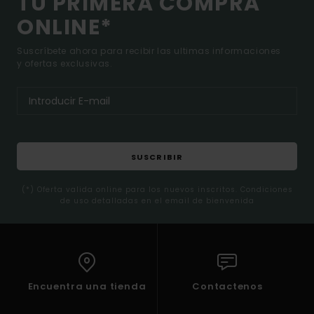
TU PRIMERA COMPRA
ONLINE*
Suscríbete ahora para recibir las ultimas informaciones
y ofertas exclusivas.
SUSCRIBIR
(*) Oferta valida online para los nuevos inscritos. Condiciones
de uso detalladas en el email de bienvenida
Encuentra una tienda
Contactenos