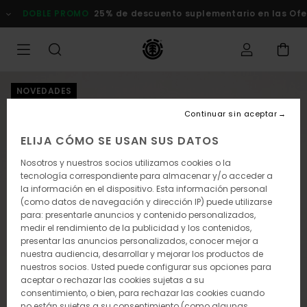
Pasar
DOBLE PROMO
25% de descuento suplementario en las Ofert
a
la
información
del
producto
NOVEDADES
Continuar sin aceptar
ELIJA CÓMO SE USAN SUS DATOS
Nosotros y nuestros socios utilizamos cookies o la
tecnología correspondiente para almacenar y/o acceder a
la información en el dispositivo. Esta información personal
(como datos de navegación y dirección IP) puede utilizarse
para: presentarle anuncios y contenido personalizados,
medir el rendimiento de la publicidad y los contenidos,
presentar las anuncios personalizados, conocer mejor a
nuestra audiencia, desarrollar y mejorar los productos de
nuestros socios. Usted puede configurar sus opciones para
aceptar o rechazar las cookies sujetas a su
consentimiento, o bien, para rechazar las cookies cuando
no están sujetas a su consentimiento (como algunas