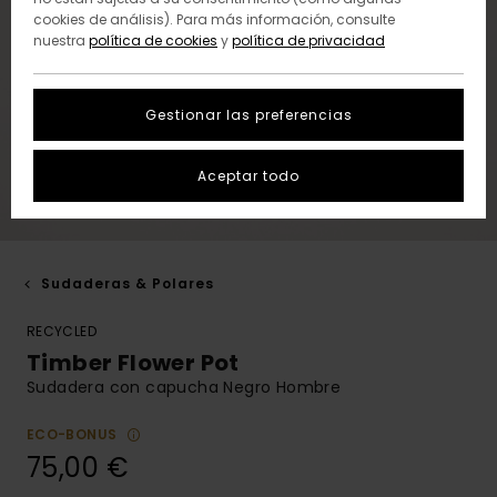
cookies de análisis). Para más información, consulte
nuestra
política de cookies
y
política de privacidad
Gestionar las preferencias
Aceptar todo
Sudaderas & Polares
RECYCLED
Timber Flower Pot
Sudadera con capucha Negro Hombre
ECO-BONUS
75,00 €