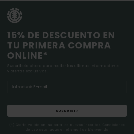
15% DE DESCUENTO EN
TU PRIMERA COMPRA
ONLINE*
Suscríbete ahora para recibir las ultimas informaciones
y ofertas exclusivas.
SUSCRIBIR
(*) Oferta valida online para los nuevos inscritos. Condiciones
de uso detalladas en el email de bienvenida