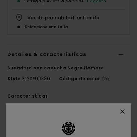
Entrega prevista a partir del
11 agosto
Ver disponibilidad en tienda
Seleccione una talla
Detalles & características
Sudadera con capucha Negro Hombre
Style
ELYSF00380
Código de color
fbk
Características
Tejido:
terry francés de 280 g/m2:55%
algodón, 25% algodón reciclado y 20% poliéster
reciclado
Corte:
corte Regular